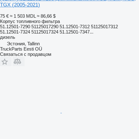
TGX (2005-2021)
75 €
≈ 1 503 MDL
≈ 86,66 $
Корпус топливного фильтра
51.12501-7290 51125017290 51.12501-7312 51125017312
51.12501-7324 51125017324 51.12501-7347...
дизель
Эстония, Tallinn
TruckParts Eesti OÜ
Связаться с продавцом