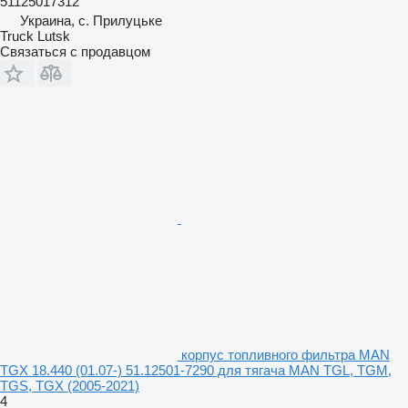
51125017312
Украина, с. Прилуцьке
Truck Lutsk
Связаться с продавцом
корпус топливного фильтра MAN
TGX 18.440 (01.07-) 51.12501-7290 для тягача MAN TGL, TGM,
TGS, TGX (2005-2021)
4