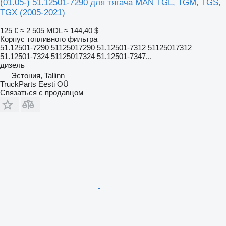
(01.05-) 51.12501-7290 для тягача MAN TGL, TGM, TGS,
TGX (2005-2021)
125 €
≈ 2 505 MDL
≈ 144,40 $
Корпус топливного фильтра
51.12501-7290 51125017290 51.12501-7312 51125017312
51.12501-7324 51125017324 51.12501-7347...
дизель
Эстония, Tallinn
TruckParts Eesti OÜ
Связаться с продавцом