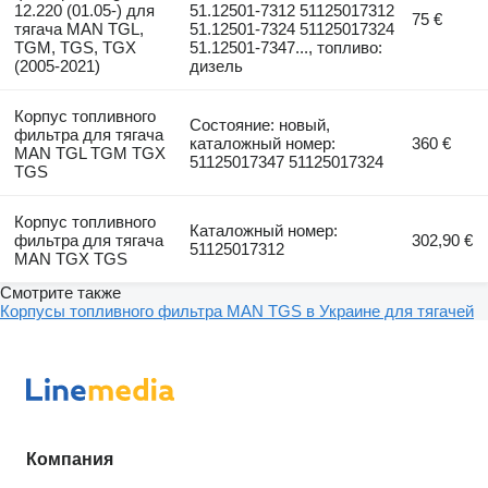
12.220 (01.05-) для
51.12501-7312 51125017312
75 €
тягача MAN TGL,
51.12501-7324 51125017324
TGM, TGS, TGX
51.12501-7347..., топливо:
(2005-2021)
дизель
Корпус топливного
Состояние: новый,
фильтра для тягача
каталожный номер:
360 €
MAN TGL TGM TGX
51125017347 51125017324
TGS
Корпус топливного
Каталожный номер:
фильтра для тягача
302,90 €
51125017312
MAN ТGX TGS
Смотрите также
Корпусы топливного фильтра MAN TGS в Украине для тягачей
Компания