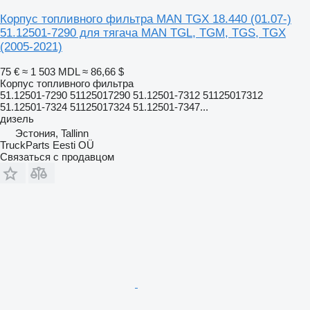
Корпус топливного фильтра MAN TGX 18.440 (01.07-)
51.12501-7290 для тягача MAN TGL, TGM, TGS, TGX
(2005-2021)
75 €
≈ 1 503 MDL
≈ 86,66 $
Корпус топливного фильтра
51.12501-7290 51125017290 51.12501-7312 51125017312
51.12501-7324 51125017324 51.12501-7347...
дизель
Эстония, Tallinn
TruckParts Eesti OÜ
Связаться с продавцом