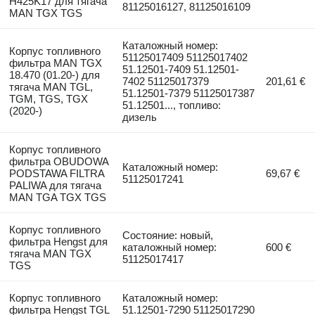
H425K17 для тягача
81125016127, 81125016109
MAN TGX TGS
Каталожный номер:
Корпус топливного
51125017409 51125017402
фильтра MAN TGX
51.12501-7409 51.12501-
18.470 (01.20-) для
7402 51125017379
201,61 €
тягача MAN TGL,
51.12501-7379 51125017387
TGM, TGS, TGX
51.12501..., топливо:
(2020-)
дизель
Корпус топливного
фильтра OBUDOWA
Каталожный номер:
PODSTAWA FILTRA
69,67 €
51125017241
PALIWA для тягача
MAN TGA TGX TGS
Корпус топливного
Состояние: новый,
фильтра Hengst для
каталожный номер:
600 €
тягача MAN TGX
51125017417
TGS
Корпус топливного
Каталожный номер:
фильтра Hengst TGL
51.12501-7290 51125017290