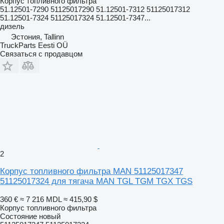
Корпус топливного фильтра
51.12501-7290 51125017290 51.12501-7312 51125017312
51.12501-7324 51125017324 51.12501-7347...
дизель
Эстония, Tallinn
TruckParts Eesti OÜ
Связаться с продавцом
2
Корпус топливного фильтра MAN 51125017347
51125017324 для тягача MAN TGL TGM TGX TGS
360 €
≈ 7 216 MDL
≈ 415,90 $
Корпус топливного фильтра
Состояние
новый