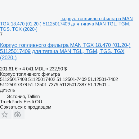
корпус топливного фильтра MAN
TGX 18.470 (01.20-) 51125017409 для тягача MAN TGL, TGM,
TGS, TGX (2020-)
7
Корпус топливного фильтра MAN TGX 18.470 (01.20-)
51125017409 для тягача MAN TGL, TGM, TGS, TGX
(2020-)
201,61 €
≈ 4 041 MDL
≈ 232,90 $
Корпус топливного фильтра
51125017409 51125017402 51.12501-7409 51.12501-7402
51125017379 51.12501-7379 51125017387 51.12501...
дизель
Эстония, Tallinn
TruckParts Eesti OÜ
Связаться с продавцом