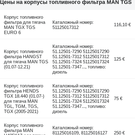
Цены на корпусы топливного фильтра MAN TGS
Корпус топливного
фильтра для тягача
Каталожный номер:
116,10 €
MAN TGX TGS
51125017312
EURO 6
Каталожный номер:
Корпус топливного
51.12501-7290 51125017290
фильтра HANGST
51.12501-7312 51125017312
125 €
для тягача MAN TGS
51.12501-7324 51125017324
(01.07-12.21)
51.12501-7347..., топливо:
дизель
Корпус топливного
Каталожный номер:
фильтра HENDS
51.12501-7290 51125017290
TGX 18.440 (01.07-)
51.12501-7312 51125017312
75 €
для тягача MAN
51.12501-7324 51125017324
TGL, TGM, TGS,
51.12501-7347..., топливо:
TGX (2005-2021)
дизель
Корпус топливного
Каталожный номер:
фильтра MAN
81125016109, 81125016127
250 €