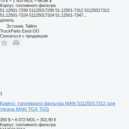
75 €
≈ 1 503 MDL
≈ 86,66 $
Корпус топливного фильтра
51.12501-7290 51125017290 51.12501-7312 51125017312
51.12501-7324 51125017324 51.12501-7347...
дизель
Эстония, Tallinn
TruckParts Eesti OÜ
Связаться с продавцом
1
Корпус топливного фильтра MAN 51125017312 для
тягача MAN ТGX TGS
350 $
≈ 6 072 MDL
≈ 302,90 €
Корпус топливного фильтра