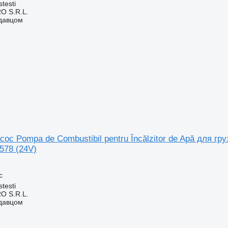
testi
O S.R.L.
одавцом
ос Pompa de Combustibil pentru Încălzitor de Apă для гр
578 (24V)
с
testi
O S.R.L.
одавцом