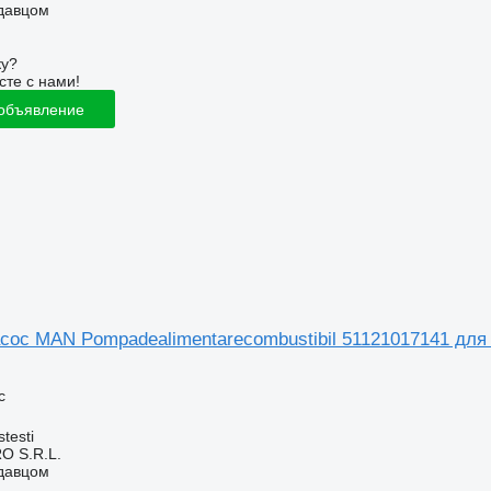
одавцом
ку?
сте с нами!
 объявление
сос MAN Pompadealimentarecombustibil 51121017141 для
с
testi
O S.R.L.
одавцом