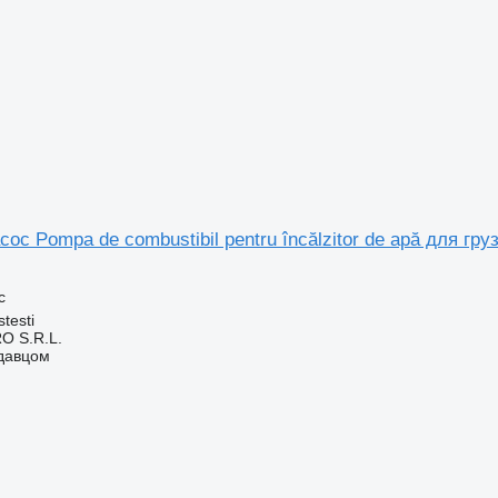
ос Pompa de combustibil pentru încălzitor de apă для гр
с
testi
O S.R.L.
одавцом