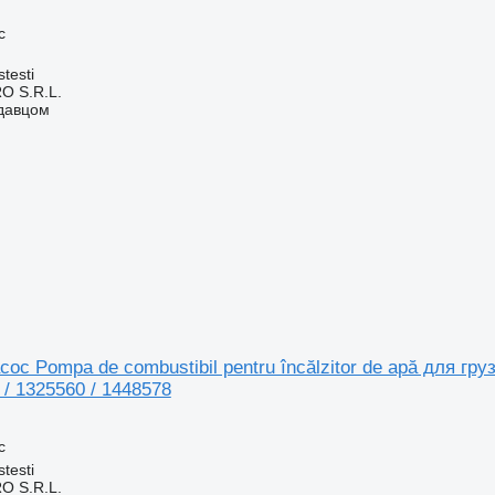
с
testi
O S.R.L.
одавцом
ос Pompa de combustibil pentru încălzitor de apă для гр
 / 1325560 / 1448578
с
testi
O S.R.L.