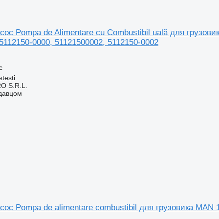
ос Pompa de Alimentare cu Combustibil uală для грузови
5112150-0000, 51121500002, 5112150-0002
с
testi
O S.R.L.
одавцом
ос Pompa de alimentare combustibil для грузовика MAN 