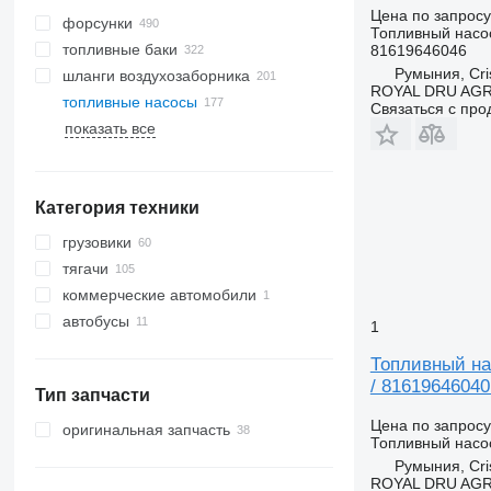
Цена по запросу
форсунки
Топливный насо
топливные баки
81619646046
Румыния, Cris
шланги воздухозаборника
ROYAL DRU AGR
топливные насосы
Связаться с пр
показать все
Категория техники
грузовики
тягачи
коммерческие автомобили
автобусы
1
Топливный нас
/ 81619646040
Тип запчасти
Цена по запросу
оригинальная запчасть
Топливный насо
Румыния, Cris
ROYAL DRU AGR