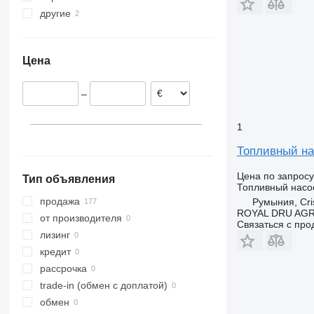
другие
Эстония
Vito
Польша
Украина
Румыния
Нигерия
Цена
Португалия
Литва
–
Германия
Нидерланды
1
Бельгия
показать все
Топливный нас
Цена по запросу
Тип объявления
Топливный насо
продажа
Румыния, Cris
ROYAL DRU AGR
от производителя
Связаться с пр
лизинг
кредит
рассрочка
trade-in (обмен с доплатой)
обмен