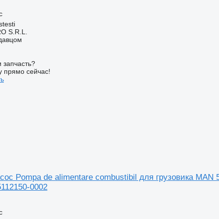
с
testi
O S.R.L.
одавцом
 запчасть?
у прямо сейчас!
ть
ос Pompa de alimentare combustibil для грузовика MAN 
5112150-0002
с