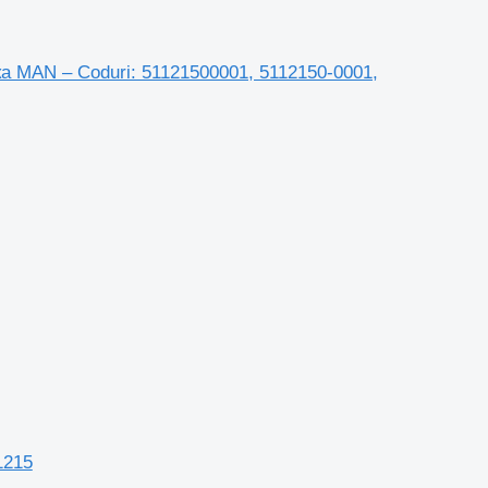
ка MAN – Coduri: 51121500001, 5112150-0001,
1215