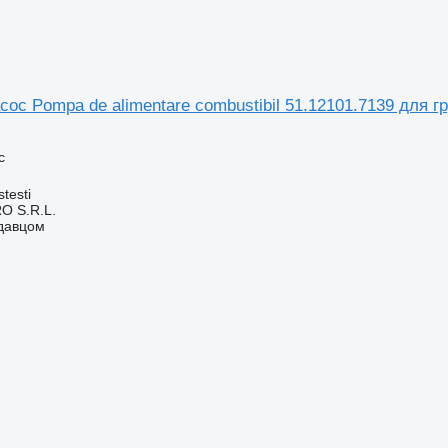
ос Pompa de alimentare combustibil 51.12101.7139 для 
с
testi
O S.R.L.
одавцом