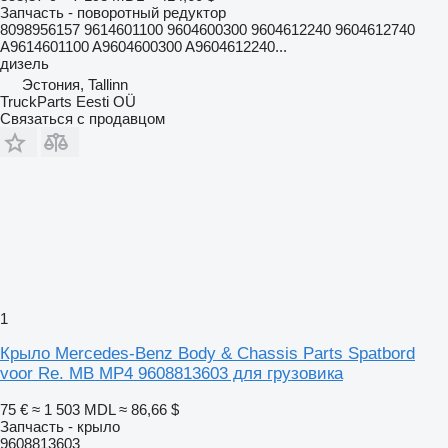
Запчасть - поворотный редуктор
8098956157 9614601100 9604600300 9604612240 9604612740
A9614601100 A9604600300 A9604612240...
дизель
Эстония, Tallinn
TruckParts Eesti OÜ
Связаться с продавцом
1
Крыло Mercedes-Benz Body & Chassis Parts Spatbord
voor Re. MB MP4 9608813603 для грузовика
75 €
≈ 1 503 MDL
≈ 86,66 $
Запчасть - крыло
9608813603