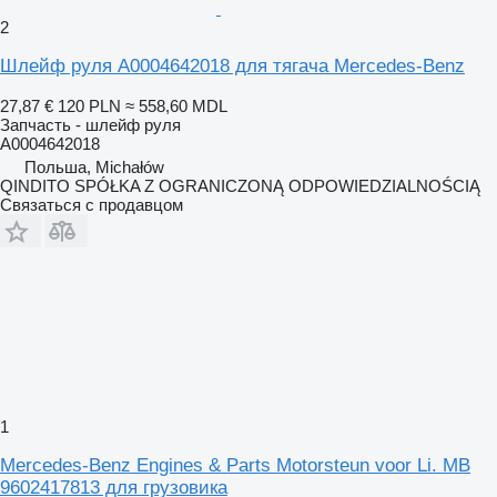
2
Шлейф руля A0004642018 для тягача Mercedes-Benz
27,87 €
120 PLN
≈ 558,60 MDL
Запчасть - шлейф руля
A0004642018
Польша, Michałów
QINDITO SPÓŁKA Z OGRANICZONĄ ODPOWIEDZIALNOŚCIĄ
Связаться с продавцом
1
Mercedes-Benz Engines & Parts Motorsteun voor Li. MB
9602417813 для грузовика