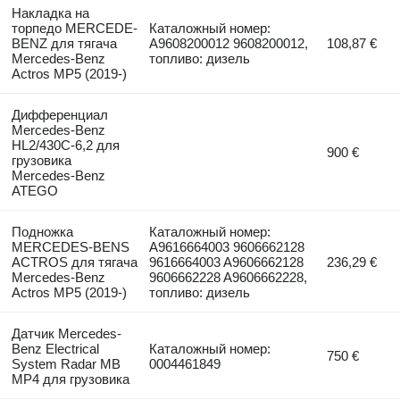
Накладка на
торпедо MERCEDE-
Каталожный номер:
BENZ для тягача
A9608200012 9608200012,
108,87 €
Mercedes-Benz
топливо: дизель
Actros MP5 (2019-)
Дифференциал
Mercedes-Benz
HL2/430C-6,2 для
900 €
грузовика
Mercedes-Benz
ATEGO
Подножка
Каталожный номер:
MERCEDES-BENS
A9616664003 9606662128
ACTROS для тягача
9616664003 A9606662128
236,29 €
Mercedes-Benz
9606662228 A9606662228,
Actros MP5 (2019-)
топливо: дизель
Датчик Mercedes-
Benz Electrical
Каталожный номер:
750 €
System Radar MB
0004461849
MP4 для грузовика