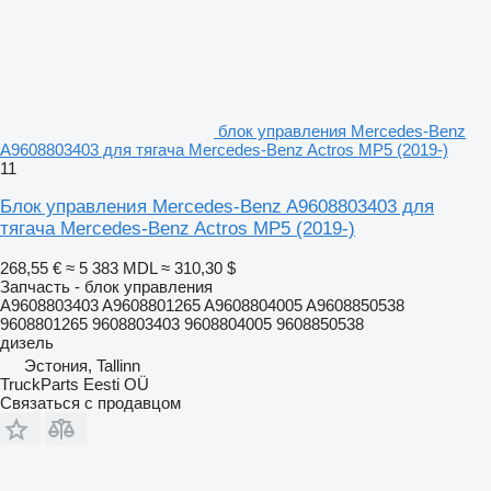
блок управления Mercedes-Benz
A9608803403 для тягача Mercedes-Benz Actros MP5 (2019-)
11
Блок управления Mercedes-Benz A9608803403 для
тягача Mercedes-Benz Actros MP5 (2019-)
268,55 €
≈ 5 383 MDL
≈ 310,30 $
Запчасть - блок управления
A9608803403 A9608801265 A9608804005 A9608850538
9608801265 9608803403 9608804005 9608850538
дизель
Эстония, Tallinn
TruckParts Eesti OÜ
Связаться с продавцом