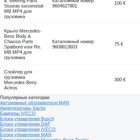
& Steering Parts
Каталожный номер:
100 €
Stuuras tussenstuk
9604627801
MB MP4 для
грузовика
Крыло Mercedes-
Benz Body &
Chassis Parts
Каталожный номер:
75 €
Spatbord voor Re.
9608813603
MB MP4 для
грузовика
Спойлер для
грузовика
300 €
Mercedes-Benz
Actros
Популярные категории
Автономные обогреватели MAN
Амортизаторы Sachs
Бамперы IVECO
Блоки управления Bosch
Блоки управления DAF
Блоки управления IVECO
Блоки управления MAN
Блоки управления Mercedes-Benz Trucks