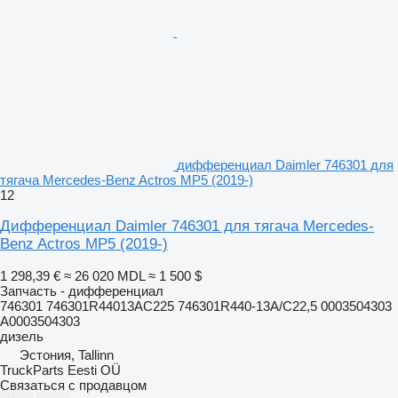
дифференциал Daimler 746301 для
тягача Mercedes-Benz Actros MP5 (2019-)
12
Дифференциал Daimler 746301 для тягача Mercedes-
Benz Actros MP5 (2019-)
1 298,39 €
≈ 26 020 MDL
≈ 1 500 $
Запчасть - дифференциал
746301 746301R44013AC225 746301R440-13A/C22,5 0003504303
A0003504303
дизель
Эстония, Tallinn
TruckParts Eesti OÜ
Связаться с продавцом