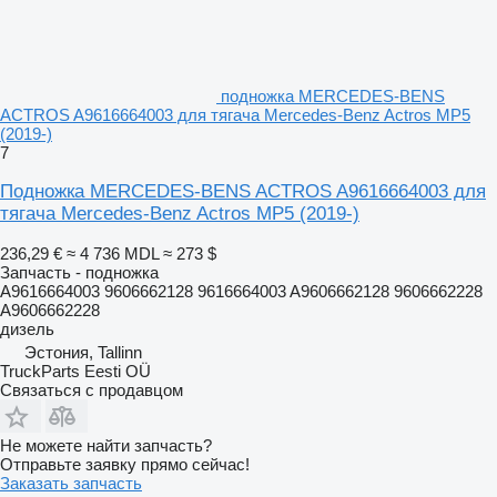
подножка MERCEDES-BENS
ACTROS A9616664003 для тягача Mercedes-Benz Actros MP5
(2019-)
7
Подножка MERCEDES-BENS ACTROS A9616664003 для
тягача Mercedes-Benz Actros MP5 (2019-)
236,29 €
≈ 4 736 MDL
≈ 273 $
Запчасть - подножка
A9616664003 9606662128 9616664003 A9606662128 9606662228
A9606662228
дизель
Эстония, Tallinn
TruckParts Eesti OÜ
Связаться с продавцом
Не можете найти запчасть?
Отправьте заявку прямо сейчас!
Заказать запчасть