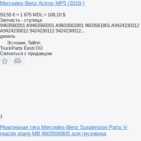
Mercedes-Benz Actros MP5 (2019-)
93,55 €
≈ 1 875 MDL
≈ 108,10 $
Запчасть - ступица
9463560201 A9463560201 A9603561801 9603561801 A9424230112
A9424230012 9424230112 9424230012...
дизель
Эстония, Tallinn
TruckParts Eesti OÜ
Связаться с продавцом
1
Реактивная тяга Mercedes-Benz Suspension Parts V-
reactie stang MB 9603500805 для грузовика