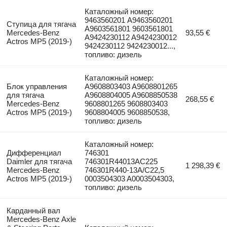
Каталожный номер:
9463560201 A9463560201
Ступица для тягача
A9603561801 9603561801
Mercedes-Benz
93,55 €
A9424230112 A9424230012
Actros MP5 (2019-)
9424230112 9424230012...,
топливо: дизель
Каталожный номер:
Блок управления
A9608803403 A9608801265
для тягача
A9608804005 A9608850538
268,55 €
Mercedes-Benz
9608801265 9608803403
Actros MP5 (2019-)
9608804005 9608850538,
топливо: дизель
Каталожный номер:
Дифференциал
746301
Daimler для тягача
746301R44013AC225
1 298,39 €
Mercedes-Benz
746301R440-13A/C22,5
Actros MP5 (2019-)
0003504303 A0003504303,
топливо: дизель
Карданный вал
Mercedes-Benz Axle