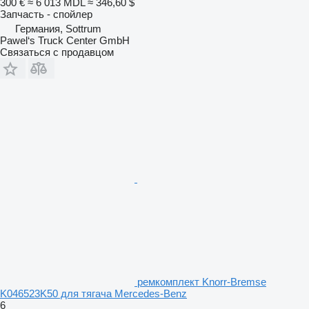
300 €
≈ 6 013 MDL
≈ 346,60 $
Запчасть - спойлер
Германия, Sottrum
Pawel‘s Truck Center GmbH
Связаться с продавцом
ремкомплект Knorr-Bremse
K046523K50 для тягача Mercedes-Benz
6