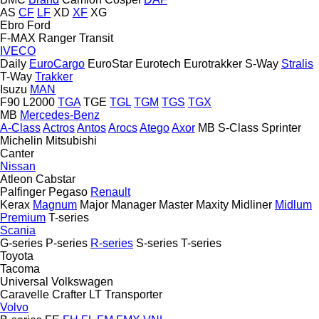
AS
CF
LF
XD
XF
XG
Ebro
Ford
F-MAX
Ranger
Transit
IVECO
Daily
EuroCargo
EuroStar
Eurotech
Eurotrakker
S-Way
Stralis
T-Way
Trakker
Isuzu
MAN
F90
L2000
TGA
TGE
TGL
TGM
TGS
TGX
MB
Mercedes-Benz
A-Class
Actros
Antos
Arocs
Atego
Axor
MB
S-Class
Sprinter
Michelin
Mitsubishi
Canter
Nissan
Atleon
Cabstar
Palfinger
Pegaso
Renault
Kerax
Magnum
Major
Manager
Master
Maxity
Midliner
Midlum
Premium
T-series
Scania
G-series
P-series
R-series
S-series
T-series
Toyota
Tacoma
Universal
Volkswagen
Caravelle
Crafter
LT
Transporter
Volvo