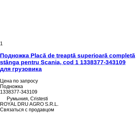
1
Подножка Placă de treaptă superioară completă
stânga pentru Scania, cod 1 1338377-343109
для грузовика
Цена по запросу
Подножка
1338377-343109
Румыния, Cristesti
ROYAL DRU AGRO S.R.L.
Связаться с продавцом