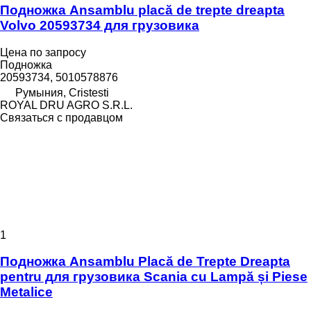
Подножка Ansamblu placă de trepte dreapta
Volvo 20593734 для грузовика
Цена по запросу
Подножка
20593734, 5010578876
Румыния, Cristesti
ROYAL DRU AGRO S.R.L.
Связаться с продавцом
1
Подножка Ansamblu Placă de Trepte Dreapta
pentru для грузовика Scania cu Lampă și Piese
Metalice