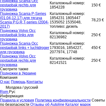
Подножка Scania Occ
Каталожный номер:
opstapbak rechts для
150 €
1854228
грузовика
Подножка Scania P-Series
Каталожный номер:
(01.04-12.17) для тягача
1854231 1805447
78,23 €
Scania P,G,R,T-series (2004-
1535052 1535048,
2017)
топливо: дизель
Подножка Volvo Occ
Каталожный номер:
opstapbak links для
250 €
82136982
грузовика
Подножка Scania Occ
Каталожный номер:
opstapbak links + luchtdroger
1793016, 1854227,
450 €
для грузовика
2077974, 17748
Подножка Volvo Occ
Каталожный номер:
opstapbak rechts для
250 €
82141521
грузовика
Смотрите также
Подножки в Украине
Компания
О нас
Помощь
Контакты
Молдова / русский
Rom
Рус
Информация
Правила и условия
Политика конфиденциальности
Советы
по безопасности
Отзывы об Autoline
Каталог марок