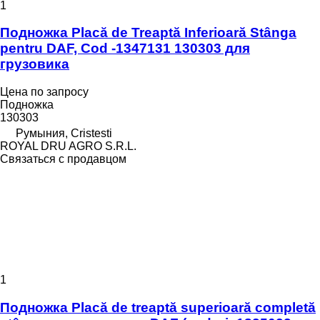
1
Подножка Placă de Treaptă Inferioară Stânga
pentru DAF, Cod -1347131 130303 для
грузовика
Цена по запросу
Подножка
130303
Румыния, Cristesti
ROYAL DRU AGRO S.R.L.
Связаться с продавцом
1
Подножка Placă de treaptă superioară completă