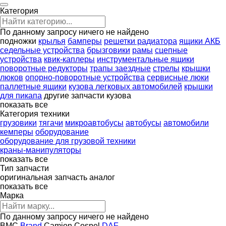
Категория
По данному запросу ничего не найдено
подножки
крылья
бамперы
решетки радиатора
ящики АКБ
седельные устройства
брызговики
рамы
сцепные
устройства
квик-каплеры
инструментальные ящики
поворотные редукторы
трапы заездные
стрелы
крышки
люков
опорно-поворотные устройства
сервисные люки
паллетные ящики
кузова легковых автомобилей
крышки
для пикапа
другие запчасти кузова
показать все
Категория техники
грузовики
тягачи
микроавтобусы
автобусы
автомобили
кемперы
оборудование
оборудование для грузовой техники
краны-манипуляторы
показать все
Тип запчасти
оригинальная запчасть
аналог
показать все
Марка
По данному запросу ничего не найдено
BMC
Brand
Camion
Cospel
DAF