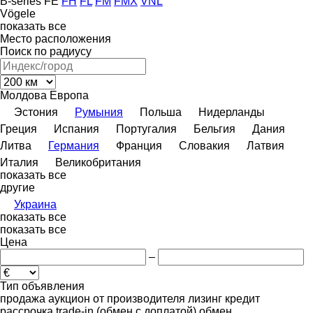
B-series
FE
FH
FL
FM
FMX
VNL
Vögele
показать все
Место расположения
Поиск по радиусу
Молдова
Европа
Эстония
Румыния
Польша
Нидерланды
Греция
Испания
Португалия
Бельгия
Дания
Литва
Германия
Франция
Словакия
Латвия
Италия
Великобритания
показать все
другие
Украина
показать все
показать все
Цена
–
Тип объявления
продажа
аукцион
от производителя
лизинг
кредит
рассрочка
trade-in (обмен с доплатой)
обмен