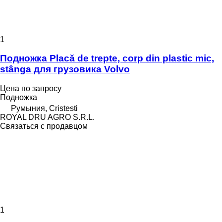
1
Подножка Placă de trepte, corp din plastic mic,
stânga для грузовика Volvo
Цена по запросу
Подножка
Румыния, Cristesti
ROYAL DRU AGRO S.R.L.
Связаться с продавцом
1