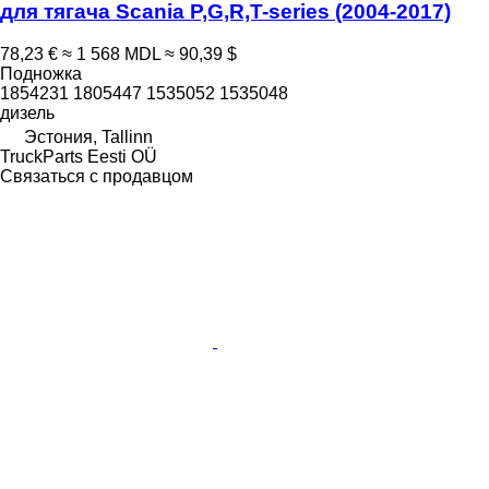
для тягача Scania P,G,R,T-series (2004-2017)
78,23 €
≈ 1 568 MDL
≈ 90,39 $
Подножка
1854231 1805447 1535052 1535048
дизель
Эстония, Tallinn
TruckParts Eesti OÜ
Связаться с продавцом