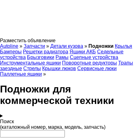
Разместить объявление
Autoline
»
Запчасти
»
Детали кузова
»
Подножки
Крылья
Бамперы
Решетки радиатора
Ящики АКБ
Седельные
устройства
Брызговики
Рамы
Сцепные устройства
Инструментальные ящики
Поворотные редукторы
Трапы
заездные
Стрелы
Крышки люков
Сервисные люки
Паллетные ящики
»
Подножки для
коммерческой техники
Поиск
(каталожный номер, марка, модель, запчасть)