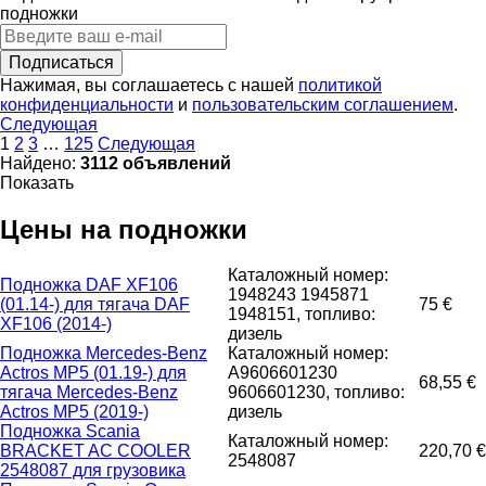
подножки
Подписаться
Нажимая, вы соглашаетесь с нашей
политикой
конфиденциальности
и
пользовательским соглашением
.
Следующая
1
2
3
…
125
Следующая
Найдено:
3112 объявлений
Показать
Цены на подножки
Каталожный номер:
Подножка DAF XF106
1948243 1945871
(01.14-) для тягача DAF
75 €
1948151, топливо:
XF106 (2014-)
дизель
Подножка Mercedes-Benz
Каталожный номер:
Actros MP5 (01.19-) для
A9606601230
68,55 €
тягача Mercedes-Benz
9606601230, топливо:
Actros MP5 (2019-)
дизель
Подножка Scania
Каталожный номер:
BRACKET AC COOLER
220,70 €
2548087
2548087 для грузовика