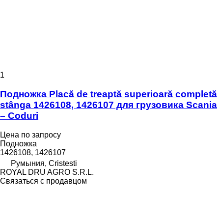
1
Подножка Placă de treaptă superioară completă
stânga 1426108, 1426107 для грузовика Scania
– Coduri
Цена по запросу
Подножка
1426108, 1426107
Румыния, Cristesti
ROYAL DRU AGRO S.R.L.
Связаться с продавцом