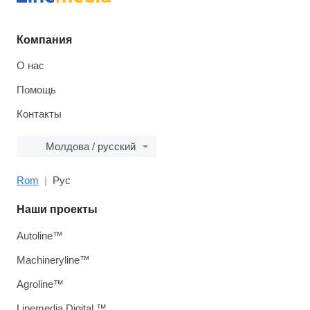
Компания
О нас
Помощь
Контакты
Молдова / русский
Rom
Рус
Наши проекты
Autoline™
Machineryline™
Agroline™
Linemedia Digital ™