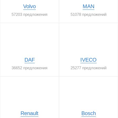
Volvo
MAN
57203 предложения
51078 предложений
DAF
IVECO
36652 предложения
25277 предложений
Renault
Bosch