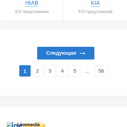
HIAB
KIA
422 предложения
419 предложений
Следующая
2
3
4
5
…
56
1