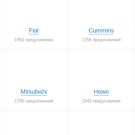
Fiat
Cummins
1992 предложения
1756 предложений
Mitsubishi
Howo
1705 предложений
1543 предложения