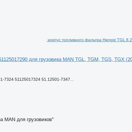
корпус топливного фильтра Hengst TGL 8.
 51125017290 для грузовика MAN TGL, TGM, TGS, TGX (2
1-7324 51125017324 51.12501-7347...
а MAN для грузовиков"