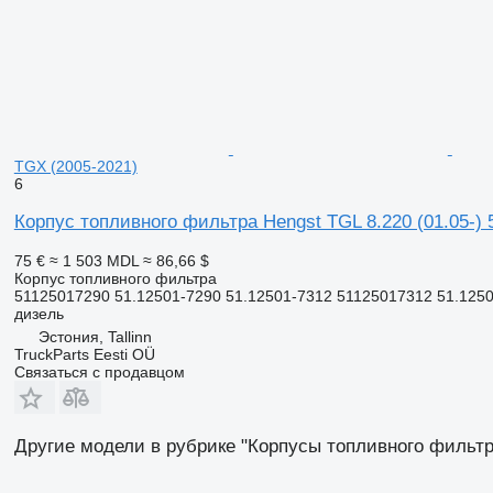
TGX (2005-2021)
6
Корпус топливного фильтра Hengst TGL 8.220 (01.05-)
75 €
≈ 1 503 MDL
≈ 86,66 $
Корпус топливного фильтра
51125017290 51.12501-7290 51.12501-7312 51125017312 51.1250
дизель
Эстония, Tallinn
TruckParts Eesti OÜ
Связаться с продавцом
Другие модели в рубрике "Корпусы топливного фильтр