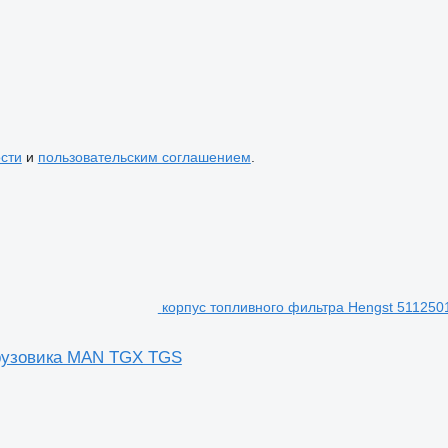
сти
и
пользовательским соглашением
.
корпус топливного фильтра Hengst 51125
грузовика MAN TGX TGS