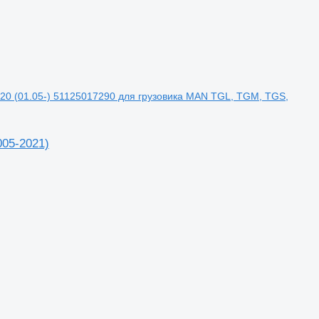
220 (01.05-) 51125017290 для грузовика MAN TGL, TGM, TGS,
005-2021)