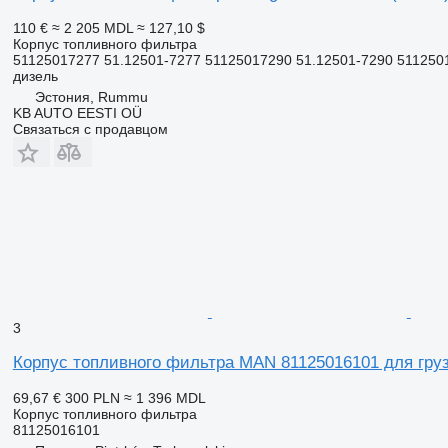
110 €
≈ 2 205 MDL
≈ 127,10 $
Корпус топливного фильтра
51125017277 51.12501-7277 51125017290 51.12501-7290 5112501
дизель
Эстония, Rummu
KB AUTO EESTI OÜ
Связаться с продавцом
3
Корпус топливного фильтра MAN 81125016101 для гр
69,67 €
300 PLN
≈ 1 396 MDL
Корпус топливного фильтра
81125016101