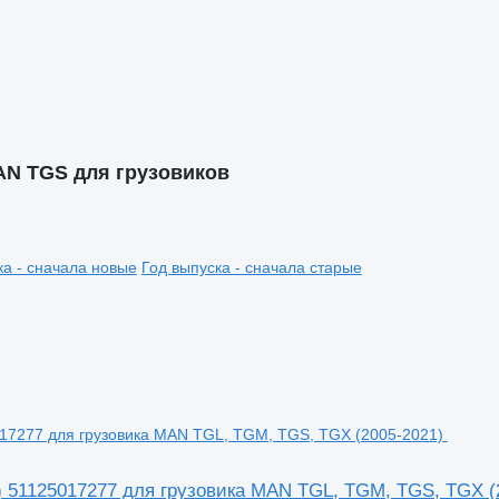
AN TGS для грузовиков
ка - сначала новые
Год выпуска - сначала старые
) 51125017277 для грузовика MAN TGL, TGM, TGS, TGX (