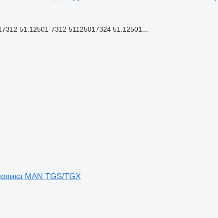
7312 51.12501-7312 51125017324 51.12501...
узовика MAN TGS/TGX