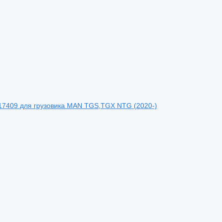
017409 для грузовика MAN TGS,TGX NTG (2020-)