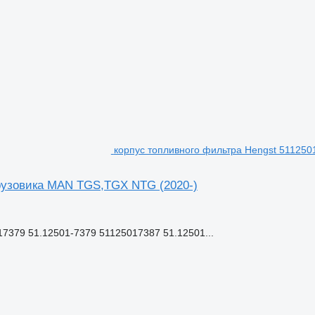
корпус топливного фильтра Hengst 51125
грузовика MAN TGS,TGX NTG (2020-)
7379 51.12501-7379 51125017387 51.12501...