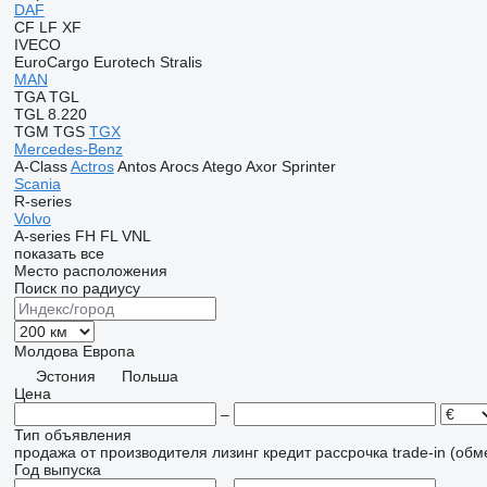
DAF
CF
LF
XF
IVECO
EuroCargo
Eurotech
Stralis
MAN
TGA
TGL
TGL 8.220
TGM
TGS
TGX
Mercedes-Benz
A-Class
Actros
Antos
Arocs
Atego
Axor
Sprinter
Scania
R-series
Volvo
A-series
FH
FL
VNL
показать все
Место расположения
Поиск по радиусу
Молдова
Европа
Эстония
Польша
Цена
–
Тип объявления
продажа
от производителя
лизинг
кредит
рассрочка
trade-in (об
Год выпуска