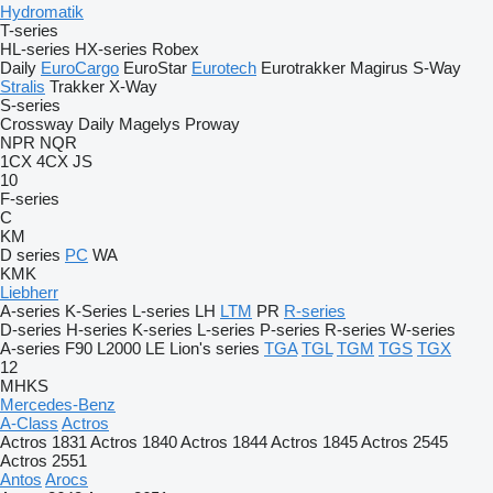
Hydromatik
T-series
HL-series
HX-series
Robex
Daily
EuroCargo
EuroStar
Eurotech
Eurotrakker
Magirus
S-Way
Stralis
Trakker
X-Way
S-series
Crossway
Daily
Magelys
Proway
NPR
NQR
1CX
4CX
JS
10
F-series
C
KM
D series
PC
WA
KMK
Liebherr
A-series
K-Series
L-series
LH
LTM
PR
R-series
D-series
H-series
K-series
L-series
P-series
R-series
W-series
A-series
F90
L2000
LE
Lion's series
TGA
TGL
TGM
TGS
TGX
12
MHKS
Mercedes-Benz
A-Class
Actros
Actros 1831
Actros 1840
Actros 1844
Actros 1845
Actros 2545
Actros 2551
Antos
Arocs