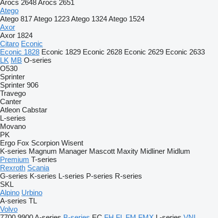
Arocs 2648
Arocs 2651
Atego
Atego 817
Atego 1223
Atego 1324
Atego 1524
Axor
Axor 1824
Citaro
Econic
Econic 1828
Econic 1829
Econic 2628
Econic 2629
Econic 2633
LK
MB
O-series
O530
Sprinter
Sprinter 906
Travego
Canter
Atleon
Cabstar
L-series
Movano
PK
Ergo
Fox
Scorpion
Wisent
K-series
Magnum
Manager
Mascott
Maxity
Midliner
Midlum
Premium
T-series
Rexroth
Scania
G-series
K-series
L-series
P-series
R-series
SKL
Alpino
Urbino
A-series
TL
Volvo
7700
9900
A-series
B-series
EC
FH
FL
FM
FMX
L-series
VNL