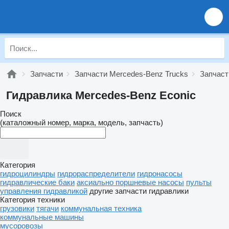
Запчасти
Запчасти Mercedes-Benz Trucks
Запчаст
Гидравлика Mercedes-Benz Econic
Поиск
(каталожный номер, марка, модель, запчасть)
Категория
гидроцилиндры
гидрораспределители
гидронасосы
гидравлические баки
аксиально поршневые насосы
пульты
управления гидравликой
другие запчасти гидравлики
Категория техники
грузовики
тягачи
коммунальная техника
коммунальные машины
мусоровозы