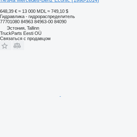
тягача Mercedes-Benz Econic (1998-2014)
648,39 €
≈ 13 000 MDL
≈ 749,10 $
Гидравлика - гидрораспределитель
77701080 84963 84963-00 84090
Эстония, Tallinn
TruckParts Eesti OÜ
Связаться с продавцом