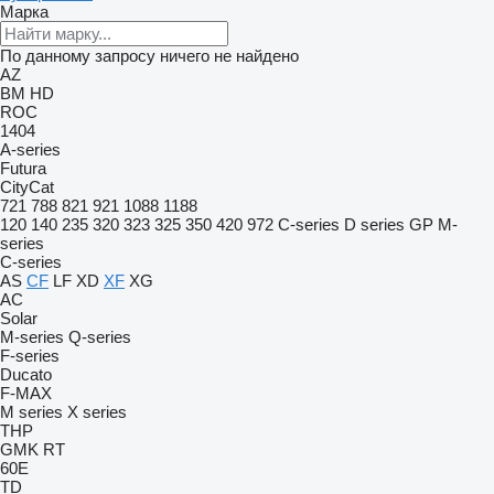
Марка
По данному запросу ничего не найдено
AZ
BM
HD
ROC
1404
A-series
Futura
CityCat
721
788
821
921
1088
1188
120
140
235
320
323
325
350
420
972
C-series
D series
GP
M-
series
C-series
AS
CF
LF
XD
XF
XG
AC
Solar
M-series
Q-series
F-series
Ducato
F-MAX
M series
X series
THP
GMK
RT
60E
TD