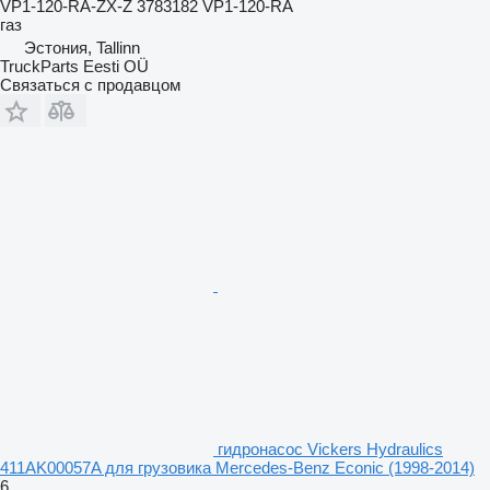
VP1-120-RA-ZX-Z 3783182 VP1-120-RA
газ
Эстония, Tallinn
TruckParts Eesti OÜ
Связаться с продавцом
гидронасос Vickers Hydraulics
411AK00057A для грузовика Mercedes-Benz Econic (1998-2014)
6