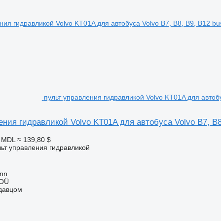
пульт управления гидравликой Volvo KT01A для автобус
ния гидравликой Volvo KT01A для автобуса Volvo B7, B8,
5 MDL
≈ 139,80 $
льт управления гидравликой
inn
 OÜ
одавцом