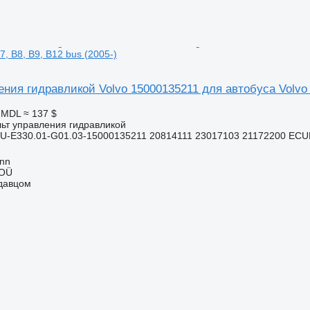
7, B8, B9, B12 bus (2005-)
ния гидравликой Volvo 15000135211 для автобуса Volvo B
6 MDL
≈ 137 $
льт управления гидравликой
U-E330.01-G01.03-15000135211 20814111 23017103 21172200 EC
inn
 OÜ
одавцом