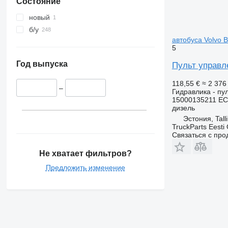
Состояние
новый
б/у
автобуса Volvo B
5
Год выпуска
Пульт управле
118,55 €
≈ 2 37
–
Гидравлика - пу
15000135211 EC
дизель
Эстония, Tall
TruckParts Eesti
Связаться с пр
Не хватает фильтров?
Предложить изменение