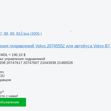
7, B8, B9, B12 bus (2005-)
ния гидравликой Volvo 20745552 для автобуса Volvo B7, 
8 MDL
≈ 190,10 $
льт управления гидравликой
208 20747617 20747607 21043938 21480528
inn
 OÜ
одавцом
ку?
сте с нами!
 объявление