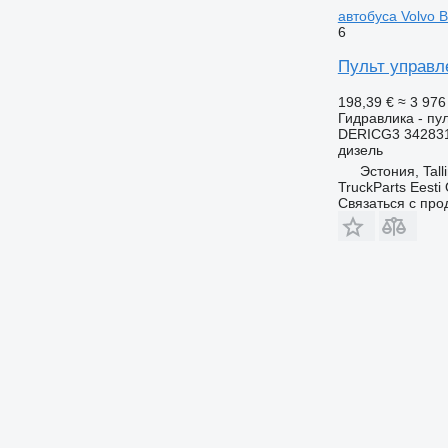
автобуса Volvo B
6
Пульт управле
198,39 €
≈ 3 97
Гидравлика - пу
DERICG3 342831
дизель
Эстония, Tall
TruckParts Eesti
Связаться с пр