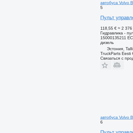
автобуса Volvo B
5
Пульт управле
118,55 €
≈ 2 37
Гидравлика - пу
15000135211 EC
дизель
Эстония, Tall
TruckParts Eesti
Связаться с пр
автобуса Volvo B
6
Пульт управле