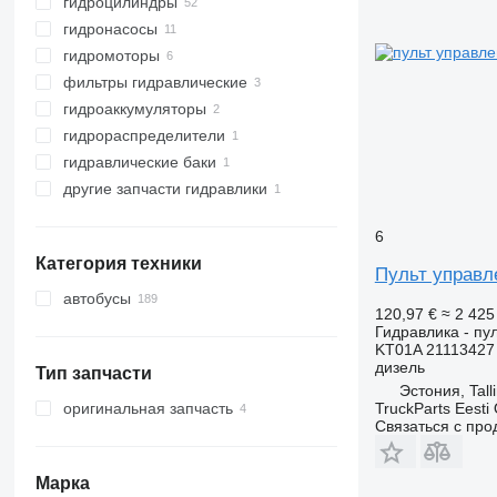
гидроцилиндры
гидронасосы
гидромоторы
фильтры гидравлические
гидроаккумуляторы
гидрораспределители
гидравлические баки
другие запчасти гидравлики
6
Категория техники
Пульт управле
автобусы
120,97 €
≈ 2 42
Гидравлика - пу
KT01A 21113427
дизель
Тип запчасти
Эстония, Tall
TruckParts Eesti
оригинальная запчасть
Связаться с пр
Марка