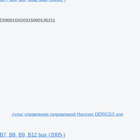
UE33001G010315000135211
пульт управления гидравликой Hanover DERICG3 для
, B8, B9, B12 bus (2005-)