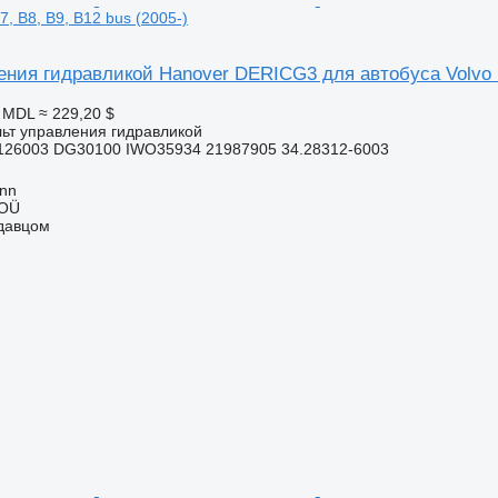
7, B8, B9, B12 bus (2005-)
ния гидравликой Hanover DERICG3 для автобуса Volvo B7
6 MDL
≈ 229,20 $
льт управления гидравликой
26003 DG30100 IWO35934 21987905 34.28312-6003
inn
 OÜ
одавцом