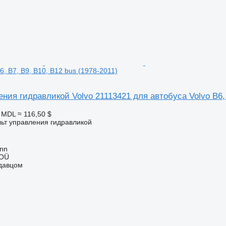
6, B7, B9, B10, B12 bus (1978-2011)
ния гидравликой Volvo 21113421 для автобуса Volvo B6, 
1 MDL
≈ 116,50 $
льт управления гидравликой
inn
 OÜ
одавцом