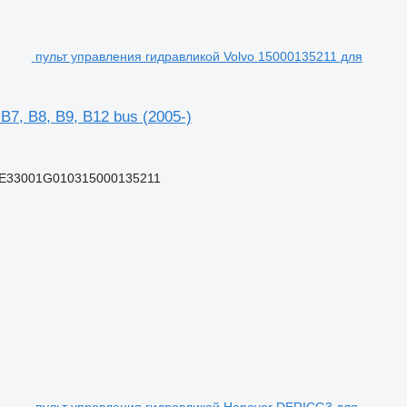
пульт управления гидравликой Volvo 15000135211 для
7, B8, B9, B12 bus (2005-)
UE33001G010315000135211
пульт управления гидравликой Hanover DERICG3 для