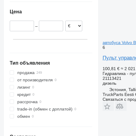
Португалия
FL240
FM 300
L220
Цена
FL614
FM 410
FL615
–
автобуса Volvo B
6
Пульт управле
Тип объявления
100,81 €
≈ 2 02
продажа
Гидравлика - пу
21113421
от производителя
дизель
лизинг
Эстония, Tall
TruckParts Eesti
кредит
Связаться с пр
рассрочка
trade-in (обмен с доплатой)
обмен