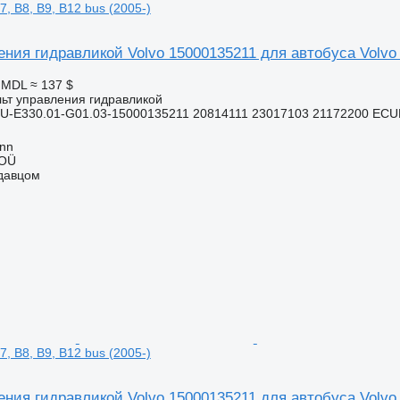
7, B8, B9, B12 bus (2005-)
ния гидравликой Volvo 15000135211 для автобуса Volvo B
6 MDL
≈ 137 $
льт управления гидравликой
U-E330.01-G01.03-15000135211 20814111 23017103 21172200 EC
inn
 OÜ
одавцом
7, B8, B9, B12 bus (2005-)
ния гидравликой Volvo 15000135211 для автобуса Volvo B