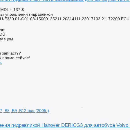
6 MDL
≈ 137 $
льт управления гидравликой
U-E330.01-G01.03-15000135211 20814111 23017103 21172200 EC
inn
 OÜ
одавцом
 запчасть?
у прямо сейчас!
ть
7, B8, B9, B12 bus (2005-)
ния гидравликой Hanover DERICG3 для автобуса Volvo B7