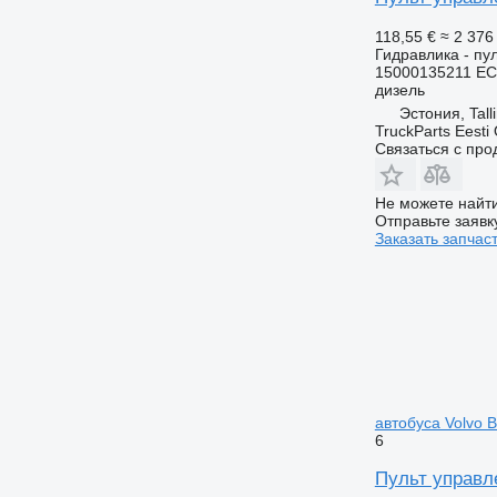
118,55 €
≈ 2 37
Гидравлика - пу
15000135211 EC
дизель
Эстония, Tall
TruckParts Eesti
Связаться с пр
Не можете найти
Отправьте заявк
Заказать запчас
автобуса Volvo B
6
Пульт управле