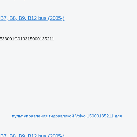
7, B8, B9, B12 bus (2005-)
UE33001G010315000135211
пульт управления гидравликой Volvo 15000135211 для
7, B8, B9, B12 bus (2005-)