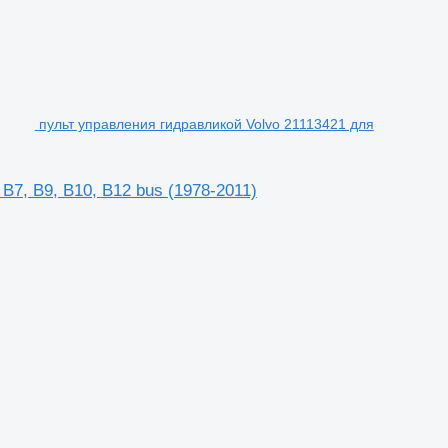
пульт управления гидравликой Volvo 21113421 для
B7, B9, B10, B12 bus (1978-2011)