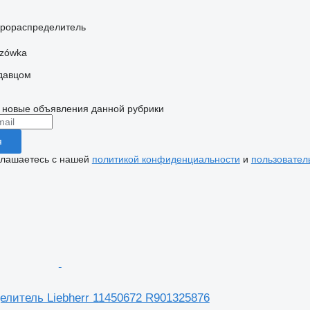
дрораспределитель
szówka
одавцом
 новые объявления данной рубрики
я
глашаетесь с нашей
политикой конфиденциальности
и
пользовател
елитель Liebherr 11450672 R901325876