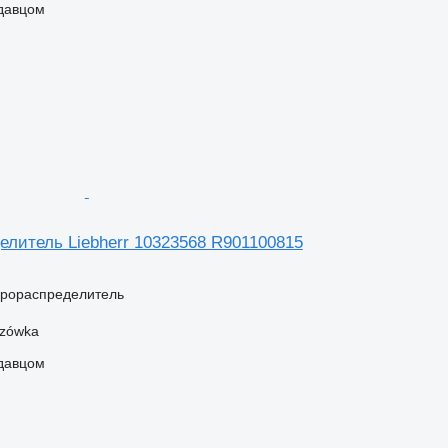
одавцом
елитель Liebherr 10323568 R901100815
дрораспределитель
szówka
одавцом