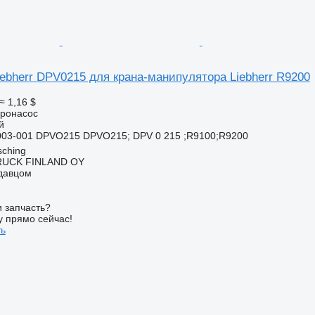
ebherr DPV0215 для крана-манипулятора Liebherr R9200
≈ 1,16 $
дронасос
й
03-001 DPVO215 DPVO215; DPV 0 215 ;R9100;R9200
sching
RUCK FINLAND OY
одавцом
 запчасть?
у прямо сейчас!
ть