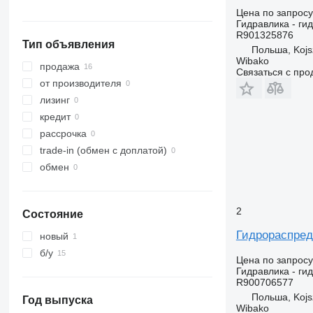
Цена по запросу
Гидравлика - ги
R901325876
Тип объявления
Польша, Koj
Wibako
продажа
Связаться с пр
от производителя
лизинг
кредит
рассрочка
trade-in (обмен с доплатой)
обмен
2
Состояние
Гидрораспред
новый
б/у
Цена по запросу
Гидравлика - ги
R900706577
Польша, Koj
Год выпуска
Wibako