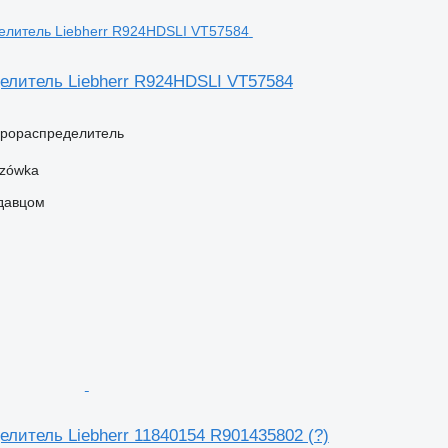
елитель Liebherr R924HDSLI VT57584
дрораспределитель
szówka
одавцом
литель Liebherr 11840154 R901435802 (?)