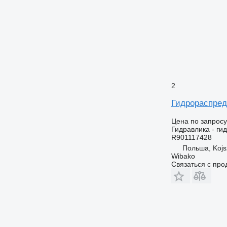
2
Гидрораспред
Цена по запросу
Гидравлика - ги
R901117428
Польша, Koj
Wibako
Связаться с пр