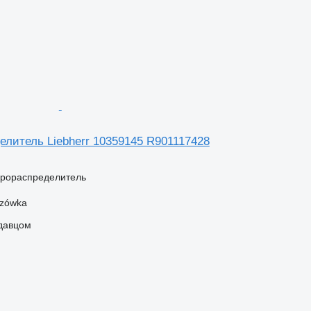
елитель Liebherr 10359145 R901117428
дрораспределитель
szówka
одавцом