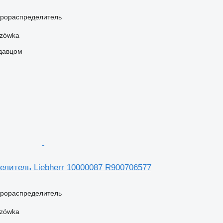
дрораспределитель
szówka
одавцом
елитель Liebherr 10000087 R900706577
дрораспределитель
szówka