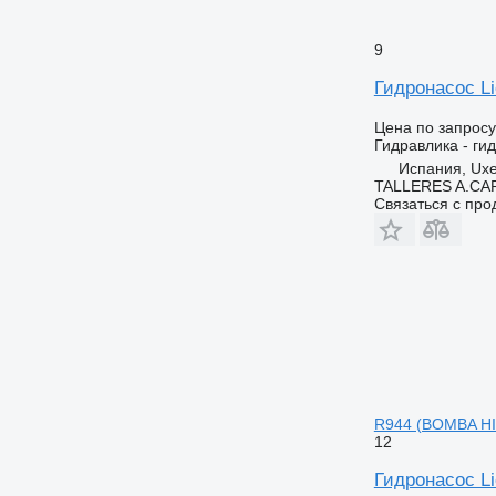
9
Гидронасос L
Цена по запросу
Гидравлика - ги
Испания, Ux
TALLERES A.CAP
Связаться с пр
R944 (BOMBA HI
12
Гидронасос Li