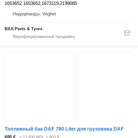
1653652 1653652,1673119,2198085
Нидерланды, Veghel
BAS Parts & Tyres
Топливный бак DAF 780 Liter для грузовика DAF
695 €
≈ 13 930 MDL
≈ 803 $