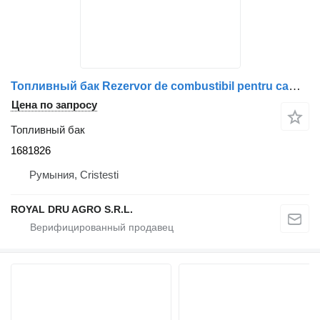
Топливный бак Rezervor de combustibil pentru camion 1681826 для грузовика DAF uzat, cu urme de uzură și expunere la zăpadă
Цена по запросу
Топливный бак
1681826
Румыния, Cristesti
ROYAL DRU AGRO S.R.L.