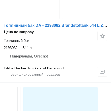
Топливный бак DAF 2198082 Brandstoftank 544 L Z.G.A.N для грузовика DAF CF / XD / XF / XG
Цена по запросу
Топливный бак
2198082
544 л
Нидерланды, Oirschot
Eddie Ducker Trucks and Parts v.o.f.