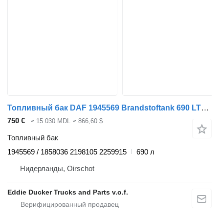
Топливный бак DAF 1945569 Brandstoftank 690 LTR 19995X675X580 ALS Nieuw для грузовика
750 €
≈ 15 030 MDL
≈ 866,60 $
Топливный бак
1945569 / 1858036 2198105 2259915
690 л
Нидерланды, Oirschot
Eddie Ducker Trucks and Parts v.o.f.