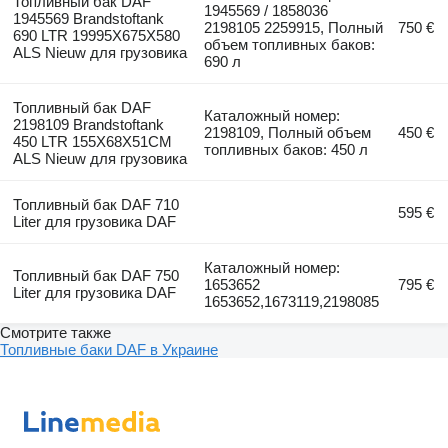
Топливный бак DAF
1945569 / 1858036
1945569 Brandstoftank
2198105 2259915, Полный
750 €
690 LTR 19995X675X580
объем топливных баков:
ALS Nieuw для грузовика
690 л
Топливный бак DAF
Каталожный номер:
2198109 Brandstoftank
2198109, Полный объем
450 €
450 LTR 155X68X51CM
топливных баков: 450 л
ALS Nieuw для грузовика
Топливный бак DAF 710
595 €
Liter для грузовика DAF
Каталожный номер:
Топливный бак DAF 750
1653652
795 €
Liter для грузовика DAF
1653652,1673119,2198085
Смотрите также
Топливные баки DAF в Украине