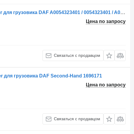
Ресивер воздушный Rezervor de aer для грузовика DAF A0054323401 / 0054323401 / A0044321901 / 0044321901 / A0064324301 / 0064324301
Цена по запросу
Связаться с продавцом
r для грузовика DAF Second-Hand 1696171
Цена по запросу
Связаться с продавцом