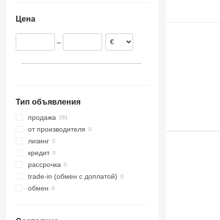
Эстония
Цена
Бельгия
Польша
–
Испания
Германия
Дания
Тип объявления
продажа
от производителя
лизинг
кредит
рассрочка
trade-in (обмен с доплатой)
обмен