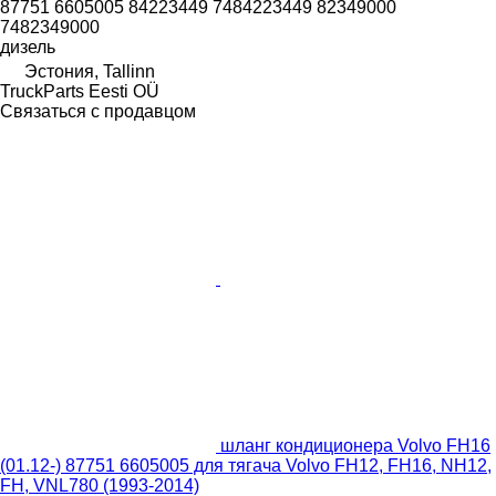
87751 6605005 84223449 7484223449 82349000
7482349000
дизель
Эстония, Tallinn
TruckParts Eesti OÜ
Связаться с продавцом
шланг кондиционера Volvo FH16
(01.12-) 87751 6605005 для тягача Volvo FH12, FH16, NH12,
FH, VNL780 (1993-2014)