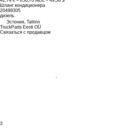
42,74 €
≈ 856,70 MDL
≈ 49,38 $
Шланг кондиционера
20498305
дизель
Эстония, Tallinn
TruckParts Eesti OÜ
Связаться с продавцом
3