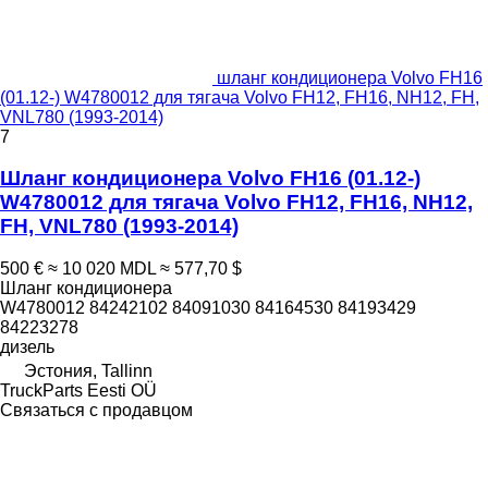
шланг кондиционера Volvo FH16
(01.12-) W4780012 для тягача Volvo FH12, FH16, NH12, FH,
VNL780 (1993-2014)
7
Шланг кондиционера Volvo FH16 (01.12-)
W4780012 для тягача Volvo FH12, FH16, NH12,
FH, VNL780 (1993-2014)
500 €
≈ 10 020 MDL
≈ 577,70 $
Шланг кондиционера
W4780012 84242102 84091030 84164530 84193429
84223278
дизель
Эстония, Tallinn
TruckParts Eesti OÜ
Связаться с продавцом