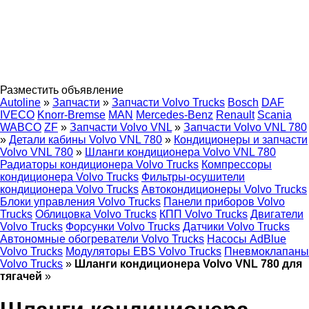
Разместить объявление
Autoline
»
Запчасти
»
Запчасти Volvo Trucks
Bosch
DAF
IVECO
Knorr-Bremse
MAN
Mercedes-Benz
Renault
Scania
WABCO
ZF
»
Запчасти Volvo VNL
»
Запчасти Volvo VNL 780
»
Детали кабины Volvo VNL 780
»
Кондиционеры и запчасти
Volvo VNL 780
»
Шланги кондиционера Volvo VNL 780
Радиаторы кондиционера Volvo Trucks
Компрессоры
кондиционера Volvo Trucks
Фильтры-осушители
кондиционера Volvo Trucks
Автокондиционеры Volvo Trucks
Блоки управления Volvo Trucks
Панели приборов Volvo
Trucks
Облицовка Volvo Trucks
КПП Volvo Trucks
Двигатели
Volvo Trucks
Форсунки Volvo Trucks
Датчики Volvo Trucks
Автономные обогреватели Volvo Trucks
Насосы AdBlue
Volvo Trucks
Модуляторы EBS Volvo Trucks
Пневмоклапаны
Volvo Trucks
»
Шланги кондиционера Volvo VNL 780 для
тягачей
»