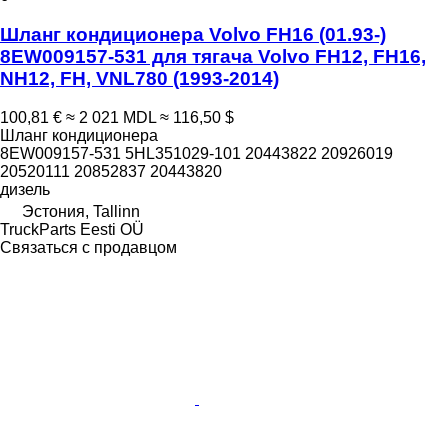
Шланг кондиционера Volvo FH16 (01.93-)
8EW009157-531 для тягача Volvo FH12, FH16,
NH12, FH, VNL780 (1993-2014)
100,81 €
≈ 2 021 MDL
≈ 116,50 $
Шланг кондиционера
8EW009157-531 5HL351029-101 20443822 20926019
20520111 20852837 20443820
дизель
Эстония, Tallinn
TruckParts Eesti OÜ
Связаться с продавцом