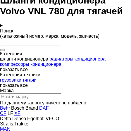
Шланги кондиционера
Volvo VNL 780 для тягачей
Поиск
(каталожный номер, марка, модель, запчасть)
Категория
шланги кондиционера
радиаторы кондиционера
компрессоры кондиционера
показать все
Категория техники
грузовики
тягачи
показать все
Марка
По данному запросу ничего не найдено
Behr
Bosch
Brand
DAF
CF
LF
XF
Delta
Denso
Egelhof
IVECO
Stralis
Trakker
MAN