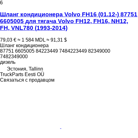
6
Шланг кондиционера Volvo FH16 (01.12-) 87751
6605005 для тягача Volvo FH12, FH16, NH12,
FH, VNL780 (1993-2014)
79,03 €
≈ 1 584 MDL
≈ 91,31 $
Шланг кондиционера
87751 6605005 84223449 7484223449 82349000
7482349000
дизель
Эстония, Tallinn
TruckParts Eesti OÜ
Связаться с продавцом