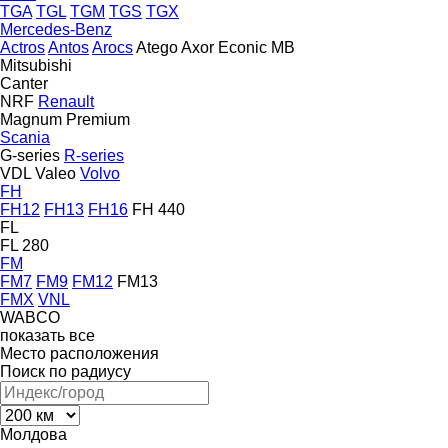
TGA
TGL
TGM
TGS
TGX
Mercedes-Benz
Actros
Antos
Arocs
Atego
Axor
Econic
MB
Mitsubishi
Canter
NRF
Renault
Magnum
Premium
Scania
G-series
R-series
VDL
Valeo
Volvo
FH
FH12
FH13
FH16
FH 440
FL
FL 280
FM
FM7
FM9
FM12
FM13
FMX
VNL
WABCO
показать все
Место расположения
Поиск по радиусу
Молдова