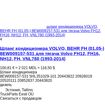
шланг кондиционера VOLVO,
BEHR FH (01.05-) 8EW009157-531 для тягача Volvo FH12,
FH16, NH12, FH, VNL780 (1993-2014)
4
Шланг кондиционера VOLVO, BEHR FH (01.05-)
8EW009157-531 для тягача Volvo FH12, FH16,
NH12, FH, VNL780 (1993-2014)
100,81 €
≈ 2 021 MDL
≈ 116,50 $
Шланг кондиционера
8EW009157-531 5HL351029-101 20443822 20926019
20520111 20852837 20443820
дизель
Эстония, Tallinn
TruckParts Eesti OÜ
Связаться с продавцом