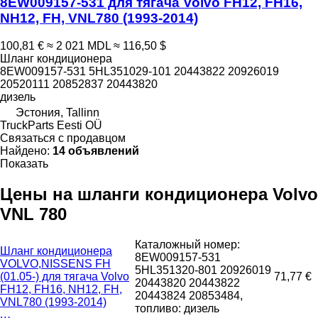
8EW009157-531 для тягача Volvo FH12, FH16,
NH12, FH, VNL780 (1993-2014)
100,81 €
≈ 2 021 MDL
≈ 116,50 $
Шланг кондиционера
8EW009157-531 5HL351029-101 20443822 20926019
20520111 20852837 20443820
дизель
Эстония, Tallinn
TruckParts Eesti OÜ
Связаться с продавцом
Найдено:
14 объявлений
Показать
Цены на шланги кондиционера Volvo
VNL 780
Каталожный номер:
Шланг кондиционера
8EW009157-531
VOLVO,NISSENS FH
5HL351320-801 20926019
(01.05-) для тягача Volvo
71,77 €
20443820 20443822
FH12, FH16, NH12, FH,
20443824 20853484,
VNL780 (1993-2014)
топливо: дизель