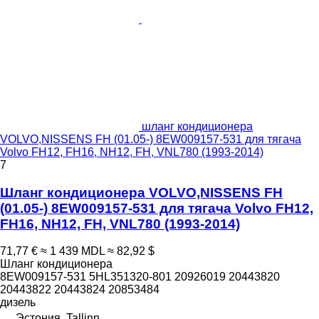
шланг кондиционера
VOLVO,NISSENS FH (01.05-) 8EW009157-531 для тягача
Volvo FH12, FH16, NH12, FH, VNL780 (1993-2014)
7
Шланг кондиционера VOLVO,NISSENS FH
(01.05-) 8EW009157-531 для тягача Volvo FH12,
FH16, NH12, FH, VNL780 (1993-2014)
71,77 €
≈ 1 439 MDL
≈ 82,92 $
Шланг кондиционера
8EW009157-531 5HL351320-801 20926019 20443820
20443822 20443824 20853484
дизель
Эстония, Tallinn