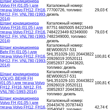
Шланг кондиционера
Volvo FH (01.05-) для
Каталожный номер:
тягача Volvo FH12, FH16,
77700726, топливо:
29,03 €
NH12, FH, VNL780 (1993-
дизель
2014)
Шланг кондиционера
Каталожный номер:
Volvo FH16 (01.05-) для
87751 6605005 84223449
тягача Volvo FH12, FH16,
7484223449 82349000
79,03 €
NH12, FH, VNL780 (1993-
7482349000, топливо:
2014)
дизель
Каталожный номер:
Шланг кондиционера
8EW009157-531
Behr FH (01.05-) для
5HL351029-101 20443822
тягача Volvo FH12, FH16,
100,81 €
20926019 20520111
NH12, FH, VNL780 (1993-
20852837 20443820,
2014)
топливо: дизель
Каталожный номер:
Шланг кондиционера
8EW009157-531
VOLVO, BEHR FH
5HL351029-101 20443822
(01.05-) для тягача Volvo
100,81 €
20926019 20520111
FH12, FH16, NH12, FH,
20852837 20443820,
VNL780 (1993-2014)
топливо: дизель
Шланг кондиционера
Каталожный номер:
Volvo FH (01.05-) для
20443476 20787443
тягача Volvo FH12, FH16,
42,74 €
20540042, топливо: