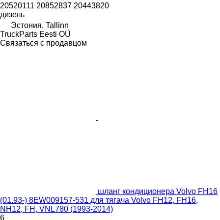
20520111 20852837 20443820
дизель
Эстония, Tallinn
TruckParts Eesti OÜ
Связаться с продавцом
шланг кондиционера Volvo FH16
(01.93-) 8EW009157-531 для тягача Volvo FH12, FH16,
NH12, FH, VNL780 (1993-2014)
6