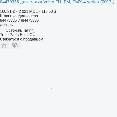
84479335 для тягача Volvo FH, FM, FMX-4 series (2013-)
100,81 €
≈ 2 021 MDL
≈ 116,50 $
Шланг кондиционера
84479335 7484479335
дизель
Эстония, Tallinn
TruckParts Eesti OÜ
Связаться с продавцом