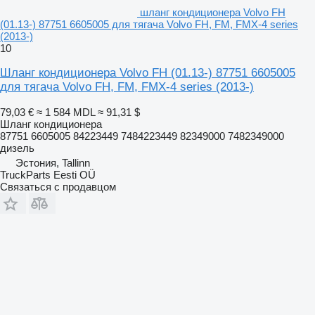
шланг кондиционера Volvo FH
(01.13-) 87751 6605005 для тягача Volvo FH, FM, FMX-4 series
(2013-)
10
Шланг кондиционера Volvo FH (01.13-) 87751 6605005
для тягача Volvo FH, FM, FMX-4 series (2013-)
79,03 €
≈ 1 584 MDL
≈ 91,31 $
Шланг кондиционера
87751 6605005 84223449 7484223449 82349000 7482349000
дизель
Эстония, Tallinn
TruckParts Eesti OÜ
Связаться с продавцом