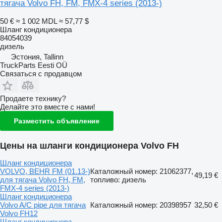
тягача Volvo FH, FM, FMX-4 series (2013-)
50 €
≈ 1 002 MDL
≈ 57,77 $
Шланг кондиционера
84054039
дизель
Эстония, Tallinn
TruckParts Eesti OÜ
Связаться с продавцом
Продаете технику?
Делайте это вместе с нами!
Разместить объявление
Цены на шланги кондиционера Volvo FH
Шланг кондиционера
VOLVO, BEHR FM (01.13-)
Каталожный номер: 21062377,
49,19 €
для тягача Volvo FH, FM,
топливо: дизель
FMX-4 series (2013-)
Шланг кондиционера
Volvo A/C pipe для тягача
Каталожный номер: 20398957
32,50 €
Volvo FH12
Шланг кондиционера