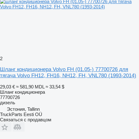
2
Шланг кондиционера Volvo FH (01.05-) 77700726 для
тягача Volvo FH12, FH16, NH12, FH, VNL780 (1993-2014)
29,03 €
≈ 581,90 MDL
≈ 33,54 $
Шланг кондиционера
77700726
дизель
Эстония, Tallinn
TruckParts Eesti OÜ
Связаться с продавцом