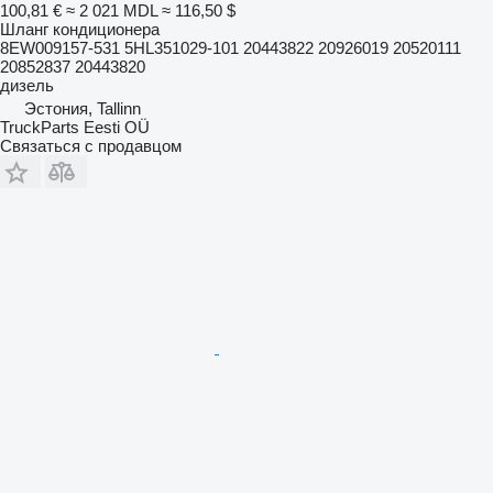
100,81 €
≈ 2 021 MDL
≈ 116,50 $
Шланг кондиционера
8EW009157-531 5HL351029-101 20443822 20926019 20520111
20852837 20443820
дизель
Эстония, Tallinn
TruckParts Eesti OÜ
Связаться с продавцом