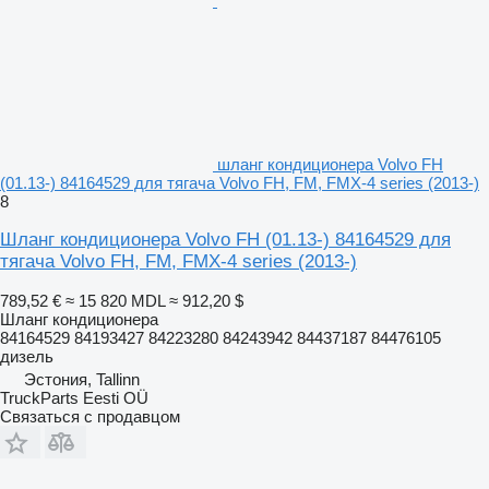
шланг кондиционера Volvo FH
(01.13-) 84164529 для тягача Volvo FH, FM, FMX-4 series (2013-)
8
Шланг кондиционера Volvo FH (01.13-) 84164529 для
тягача Volvo FH, FM, FMX-4 series (2013-)
789,52 €
≈ 15 820 MDL
≈ 912,20 $
Шланг кондиционера
84164529 84193427 84223280 84243942 84437187 84476105
дизель
Эстония, Tallinn
TruckParts Eesti OÜ
Связаться с продавцом