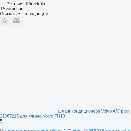
Эстония, Kõrveküla
TSvaruosad
Связаться с продавцом
шланг кондиционера Volvo A/C pipe
21067215 для тягача Volvo FH13
5