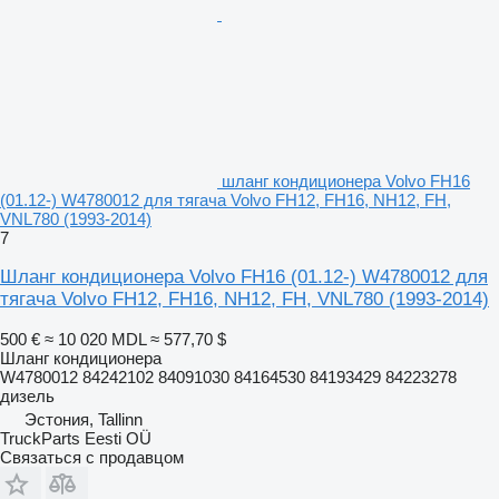
шланг кондиционера Volvo FH16
(01.12-) W4780012 для тягача Volvo FH12, FH16, NH12, FH,
VNL780 (1993-2014)
7
Шланг кондиционера Volvo FH16 (01.12-) W4780012 для
тягача Volvo FH12, FH16, NH12, FH, VNL780 (1993-2014)
500 €
≈ 10 020 MDL
≈ 577,70 $
Шланг кондиционера
W4780012 84242102 84091030 84164530 84193429 84223278
дизель
Эстония, Tallinn
TruckParts Eesti OÜ
Связаться с продавцом