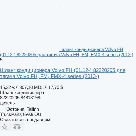
шланг кондиционера Volvo FH
(01.12-) 82220205 для тягача Volvo FH, FM, FMX-4 series (2013-)
5
Шланг кондиционера Volvo FH (01.12-) 82220205 для
тягача Volvo FH, FM, FMX-4 series (2013-)
15,32 €
≈ 307,10 MDL
≈ 17,70 $
Шланг кондиционера
82220205 84813198
дизель
Эстония, Tallinn
TruckParts Eesti OÜ
Связаться с продавцом