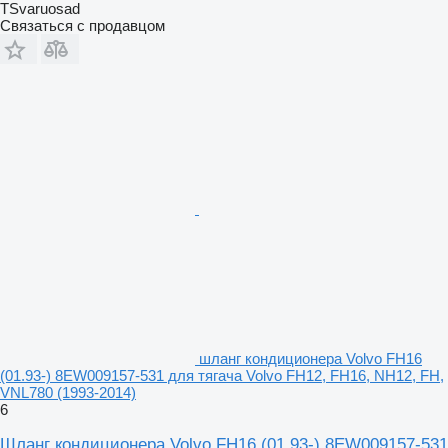
TSvaruosad
Связаться с продавцом
шланг кондиционера Volvo FH16
(01.93-) 8EW009157-531 для тягача Volvo FH12, FH16, NH12, FH,
VNL780 (1993-2014)
6
Шланг кондиционера Volvo FH16 (01.93-) 8EW009157-531