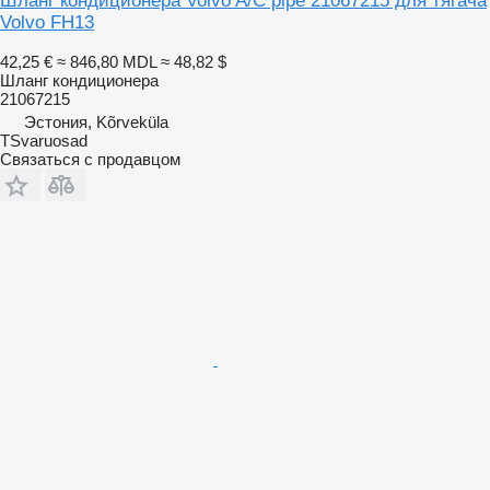
Шланг кондиционера Volvo A/C pipe 21067215 для тягача
Volvo FH13
42,25 €
≈ 846,80 MDL
≈ 48,82 $
Шланг кондиционера
21067215
Эстония, Kõrveküla
TSvaruosad
Связаться с продавцом