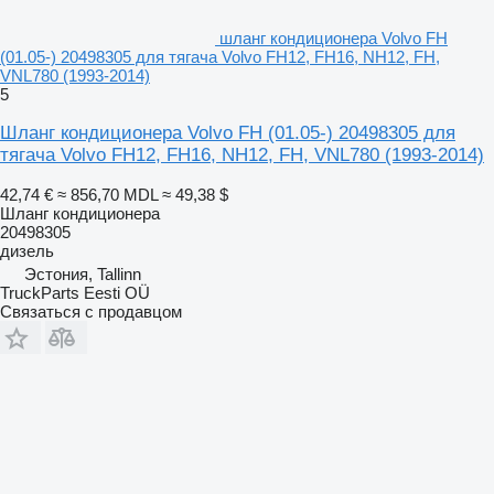
шланг кондиционера Volvo FH
(01.05-) 20498305 для тягача Volvo FH12, FH16, NH12, FH,
VNL780 (1993-2014)
5
Шланг кондиционера Volvo FH (01.05-) 20498305 для
тягача Volvo FH12, FH16, NH12, FH, VNL780 (1993-2014)
42,74 €
≈ 856,70 MDL
≈ 49,38 $
Шланг кондиционера
20498305
дизель
Эстония, Tallinn
TruckParts Eesti OÜ
Связаться с продавцом