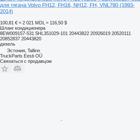
для тягача Volvo FH12, FH16, NH12, FH, VNL780 (1993-
2014)
100,81 €
≈ 2 021 MDL
≈ 116,50 $
Шланг кондиционера
8EW009157-531 5HL351029-101 20443822 20926019 20520111
20852837 20443820
дизель
Эстония, Tallinn
TruckParts Eesti OÜ
Связаться с продавцом