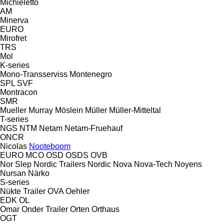
Michieletto
AM
Minerva
EURO
Mirofret
TRS
Mol
K-series
Mono-Transserviss
Montenegro
SPL
SVF
Montracon
SMR
Mueller
Murray
Möslein
Müller
Müller-Mitteltal
T-series
NGS
NTM
Netam
Netam-Fruehauf
ONCR
Nicolas
Nooteboom
EURO
MCO
OSD
OSDS
OVB
Nor Slep
Nordic Trailers
Nordic
Nova
Nova-Tech
Noyens
Nursan
Närko
S-series
Nükte Trailer
OVA
Oehler
EDK
OL
Omar
Onder Trailer
Orten
Orthaus
OGT