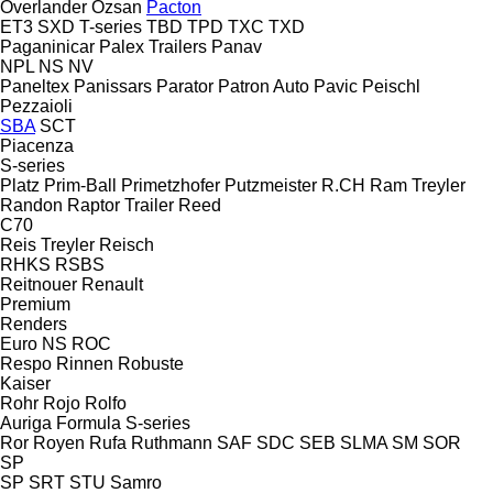
Overlander
Ozsan
Pacton
ET3
SXD
T-series
TBD
TPD
TXC
TXD
Paganinicar
Palex Trailers
Panav
NPL
NS
NV
Paneltex
Panissars
Parator
Patron Auto
Pavic
Peischl
Pezzaioli
SBA
SCT
Piacenza
S-series
Platz
Prim-Ball
Primetzhofer
Putzmeister
R.CH
Ram Treyler
Randon
Raptor Trailer
Reed
C70
Reis Treyler
Reisch
RHKS
RSBS
Reitnouer
Renault
Premium
Renders
Euro
NS
ROC
Respo
Rinnen
Robuste
Kaiser
Rohr
Rojo
Rolfo
Auriga
Formula
S-series
Ror
Royen
Rufa
Ruthmann
SAF
SDC
SEB
SLMA
SM
SOR
SP
SP
SRT
STU
Samro