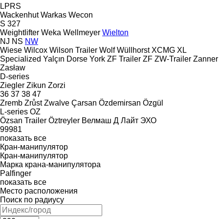
LPRS
Wackenhut
Warkas
Wecon
S 327
Weightlifter
Weka
Wellmeyer
Wielton
NJ
NS
NW
Wiese
Wilcox
Wilson Trailer
Wolf
Wüllhorst
XCMG
XL
Specialized
Yalçın Dorse
York
ZF Trailer
ZF
ZW-Trailer
Zanner
Zasław
D-series
Ziegler
Zikun
Zorzi
36
37
38
47
Zremb
Zrůst
Zwalve
Çarsan
Özdemirsan
Özgül
L-series
OZ
Özsan Trailer
Öztreyler
Велмаш
Д Лайт
ЭХО
99981
показать все
Кран-манипулятор
Кран-манипулятор
Марка крана-манипулятора
Palfinger
показать все
Место расположения
Поиск по радиусу