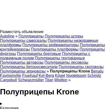
Разместить объявление
Autoline
»
Полуприцепы
Полуприцепы шторы
Полуприцепы самосвалы
Полуприцепы низкорамные
платформы
Полуприцепы рефрижераторы
Полуприцепы
контейнеровозы
Полуприцепы платформы
Полуприцепы
фургоны
Полуприцепы бортовые
Полуприцепы с
подвижным полом
Полуприцепы тентованные
Полуприцепы автовозы
Полуприцепы лесовозы
Полуприцепы бетоносмесители
Полуприцепы скотовозы
Полуприцепы зерновозы
»
Полуприцепы Krone
Benalu
Faymonville
Fruehauf
Kel-Berg
Kögel
Nooteboom
Schmitz
Cargobull
Schwarzmüller
Titan
Wielton
»
Полуприцепы Krone
Категория