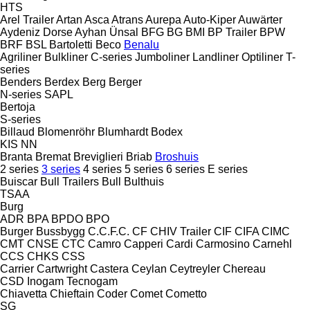
HTS
Arel Trailer
Artan
Asca
Atrans
Aurepa
Auto-Kiper
Auwärter
Aydeniz Dorse
Ayhan Ünsal
BFG
BG
BMI
BP Trailer
BPW
BRF
BSL
Bartoletti
Beco
Benalu
Agriliner
Bulkliner
C-series
Jumboliner
Landliner
Optiliner
T-
series
Benders
Berdex
Berg
Berger
N-series
SAPL
Bertoja
S-series
Billaud
Blomenröhr
Blumhardt
Bodex
KIS
NN
Branta
Bremat
Breviglieri
Briab
Broshuis
2 series
3 series
4 series
5 series
6 series
E series
Buiscar
Bull Trailers
Bull
Bulthuis
TSAA
Burg
ADR
BPA
BPDO
BPO
Burger
Bussbygg
C.C.F.C.
CF
CHIV Trailer
CIF
CIFA
CIMC
CMT
CNSE
CTC
Camro
Capperi
Cardi
Carmosino
Carnehl
CCS
CHKS
CSS
Carrier
Cartwright
Castera
Ceylan
Ceytreyler
Chereau
CSD
Inogam
Tecnogam
Chiavetta
Chieftain
Coder
Comet
Cometto
SG