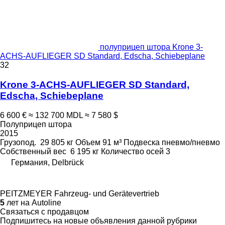
полуприцеп штора Krone 3-
ACHS-AUFLIEGER SD Standard, Edscha, Schiebeplane
32
Krone 3-ACHS-AUFLIEGER SD Standard,
Edscha, Schiebeplane
6 600 €
≈ 132 700 MDL
≈ 7 580 $
Полуприцеп штора
2015
Грузопод.
29 805 кг
Объем
91 м³
Подвеска
пневмо/пневмо
Собственный вес
6 195 кг
Количество осей
3
Германия, Delbrück
PEITZMEYER Fahrzeug- und Gerätevertrieb
5
лет на Autoline
Связаться с продавцом
Подпишитесь на новые объявления данной рубрики