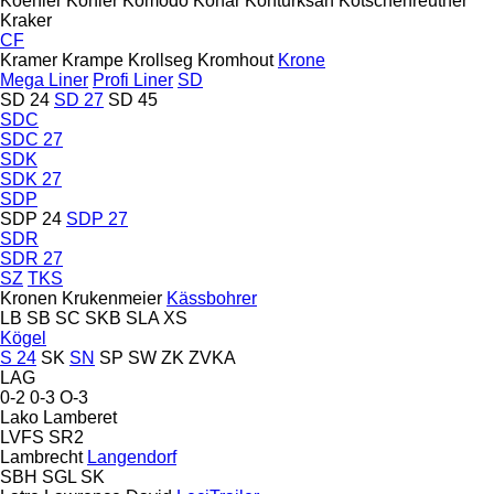
Koehler
Kohler
Komodo
Konar
Konturksan
Kotschenreuther
Kraker
CF
Kramer
Krampe
Krollseg
Kromhout
Krone
Mega Liner
Profi Liner
SD
SD 24
SD 27
SD 45
SDC
SDC 27
SDK
SDK 27
SDP
SDP 24
SDP 27
SDR
SDR 27
SZ
TKS
Kronen
Krukenmeier
Kässbohrer
LB
SB
SC
SKB
SLA
XS
Kögel
S 24
SK
SN
SP
SW
ZK
ZVKA
LAG
0-2
0-3
O-3
Lako
Lamberet
LVFS
SR2
Lambrecht
Langendorf
SBH
SGL
SK