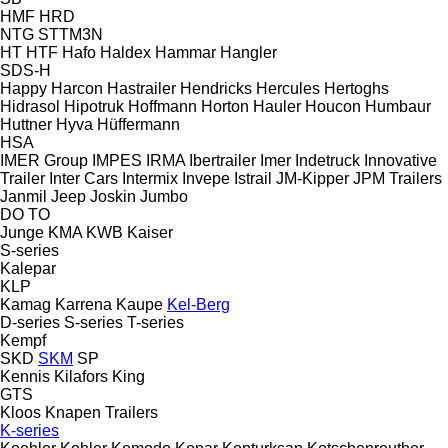
HMF
HRD
NTG
STTM3N
HT
HTF
Hafo
Haldex
Hammar
Hangler
SDS-H
Happy
Harcon
Hastrailer
Hendricks
Hercules
Hertoghs
Hidrasol
Hipotruk
Hoffmann
Horton Hauler
Houcon
Humbaur
Huttner
Hyva
Hüffermann
HSA
IMER Group
IMPES
IRMA
Ibertrailer
Imer
Indetruck
Innovative
Trailer
Inter Cars
Intermix
Invepe
Istrail
JM-Kipper
JPM Trailers
Janmil
Jeep
Joskin
Jumbo
DO
TO
Junge
KMA
KWB
Kaiser
S-series
Kalepar
KLP
Kamag
Karrena
Kaupe
Kel-Berg
D-series
S-series
T-series
Kempf
SKD
SKM
SP
Kennis
Kilafors
King
GTS
Kloos
Knapen Trailers
K-series