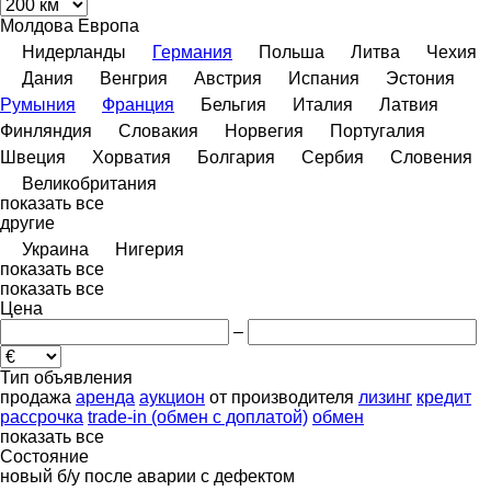
Молдова
Европа
Нидерланды
Германия
Польша
Литва
Чехия
Дания
Венгрия
Австрия
Испания
Эстония
Румыния
Франция
Бельгия
Италия
Латвия
Финляндия
Словакия
Норвегия
Португалия
Швеция
Хорватия
Болгария
Сербия
Словения
Великобритания
показать все
другие
Украина
Нигерия
показать все
показать все
Цена
–
Тип объявления
продажа
аренда
аукцион
от производителя
лизинг
кредит
рассрочка
trade-in (обмен с доплатой)
обмен
показать все
Состояние
новый
б/у
после аварии
с дефектом