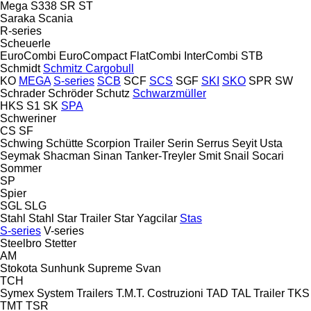
Mega
S338
SR
ST
Saraka
Scania
R-series
Scheuerle
EuroCombi
EuroCompact
FlatCombi
InterCombi
STB
Schmidt
Schmitz Cargobull
KO
MEGA
S-series
SCB
SCF
SCS
SGF
SKI
SKO
SPR
SW
Schrader
Schröder
Schutz
Schwarzmüller
HKS
S1
SK
SPA
Schweriner
CS
SF
Schwing
Schütte
Scorpion Trailer
Serin
Serrus
Seyit Usta
Seymak
Shacman
Sinan Tanker-Treyler
Smit
Snail
Socari
Sommer
SP
Spier
SGL
SLG
Stahl
Stahl
Star Trailer
Star Yagcilar
Stas
S-series
V-series
Steelbro
Stetter
AM
Stokota
Sunhunk
Supreme
Svan
TCH
Symex
System Trailers
T.M.T. Costruzioni
TAD
TAL Trailer
TKS
TMT
TSR