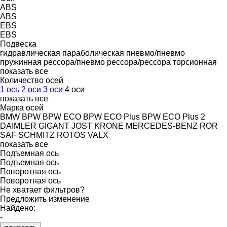
ABS
ABS
EBS
EBS
Подвеска
гидравлическая
параболическая
пневмо/пневмо
пружинная
рессора/пневмо
рессора/рессора
торсионная
показать все
Количество осей
1 ось
2 оси
3 оси
4 оси
показать все
Марка осей
BMW
BPW
BPW ECO
BPW ECO Plus
BPW ECO Plus 2
DAIMLER
GIGANT
JOST
KRONE
MERCEDES-BENZ
ROR
SAF
SCHMITZ ROTOS
VALX
показать все
Подъемная ось
Подъемная ось
Поворотная ось
Поворотная ось
Не хватает фильтров?
Предложить изменение
Найдено:
-