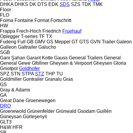
DHKA
DHKS
DK
DTS
EDK
SDS
SZS
TDK
TMK
Floor
FLO
Foima
Fontaine
Format
Fortschritt
HW
Frappa
Frech-Hoch
Friedrich
Fruehauf
Oplegger
T-series
TF
TX
Fudeng
Full
GB
GMV
GS Meppel
GT
GTS
GVN Trailer
Galeon
Galleon
Galtrailer
Galucho
SGB
Gani Şahan
Garant Kotte
Gauss
General Trailers
General
General
Gewe
Gföllner
Gheysen & Verpoort
Gheysen
Gloria
Gniotpol
Goldhofer
SPZ
STN
STPA
STZ
THP
TU
Goldmiller
Gontrailer
Granalu
Gras
GS
Gray & Adams
GA
Great Dane
Groenewegen
DRO
Groenewold
Grünenfelder
Grünwald
Gsodam
Guillén
Güneysan
Gürleşenyıl
GLT3
H&W
HFR
SB