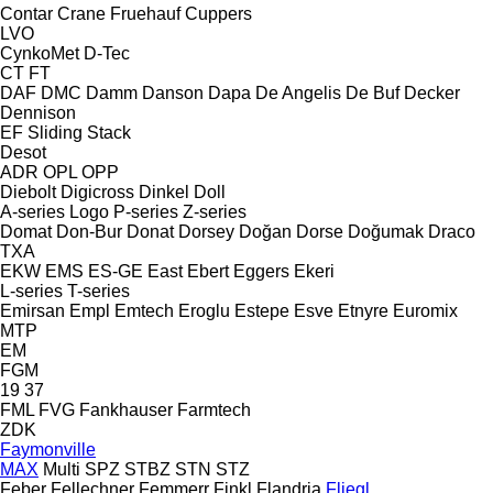
Contar
Crane Fruehauf
Cuppers
LVO
CynkoMet
D-Tec
CT
FT
DAF
DMC
Damm
Danson
Dapa
De Angelis
De Buf
Decker
Dennison
EF
Sliding
Stack
Desot
ADR
OPL
OPP
Diebolt
Digicross
Dinkel
Doll
A-series
Logo
P-series
Z-series
Domat
Don-Bur
Donat
Dorsey
Doğan Dorse
Doğumak
Draco
TXA
EKW
EMS
ES-GE
East
Ebert
Eggers
Ekeri
L-series
T-series
Emirsan
Empl
Emtech
Eroglu
Estepe
Esve
Etnyre
Euromix
MTP
EM
FGM
19
37
FML
FVG
Fankhauser
Farmtech
ZDK
Faymonville
MAX
Multi
SPZ
STBZ
STN
STZ
Feber
Fellechner
Femmerr
Finkl
Flandria
Fliegl