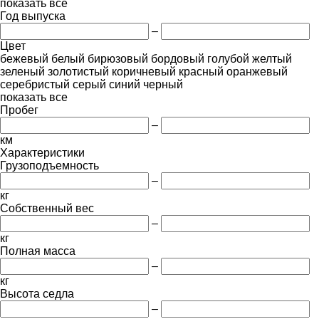
показать все
Год выпуска
–
Цвет
бежевый
белый
бирюзовый
бордовый
голубой
желтый
зеленый
золотистый
коричневый
красный
оранжевый
серебристый
серый
синий
черный
показать все
Пробег
–
км
Характеристики
Грузоподъемность
–
кг
Собственный вес
–
кг
Полная масса
–
кг
Высота седла
–