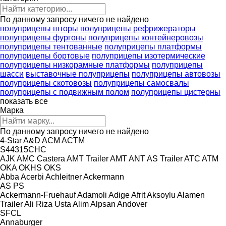
По данному запросу ничего не найдено
полуприцепы шторы
полуприцепы рефрижераторы
полуприцепы фургоны
полуприцепы контейнеровозы
полуприцепы тентованные
полуприцепы платформы
полуприцепы бортовые
полуприцепы изотермические
полуприцепы низкорамные платформы
полуприцепы
шасси
выставочные полуприцепы
полуприцепы автовозы
полуприцепы скотовозы
полуприцепы самосвалы
полуприцепы с подвижным полом
полуприцепы цистерны
показать все
Марка
По данному запросу ничего не найдено
4-Star
A&D
ACM
ACTM
S44315CHC
AJK
AMC Castera
AMT Trailer
AMT
ANT
AS Trailer
ATC
ATM
OKA
OKHS
OKS
Abba
Acerbi
Achleitner
Ackermann
AS
PS
Ackermann-Fruehauf
Adamoli
Adige
Afrit
Aksoylu
Alamen
Trailer
Ali Riza Usta
Alim
Alpsan
Andover
SFCL
Annaburger