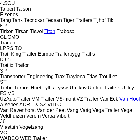
4.SOU
Talbert
Talson
F-series
Tang
Tank
Tecnokar
Tedsan
Tiger Trailers
Tijhof
Tiki
KP
Tirkon
Tirsan
Tisvol
Titan
Trabosa
GL
GMO
Tracon
LPRS
TO
Trail King
Trailer Europe
Trailerbygg
Trailis
D 651
Trailix
Trailor
SP
Transporter Engineering
Trax
Traylona
Trias
Trouillet
ST
Turbo
Turbos Hoet
Tyllis
Tysse
Umikov
United Trailers
Utility
FS
VS
UzAutoTrailer
VM Trailer
VS-mont
VZ Trailer
Van Eck
Van Hool
A-series
ADR
EX
SZ
VHLO
Van Ravenhorst
Van der Peet
Vang
Varig
Vega Trailer
Vega
Veldhuizen
Verem
Vertra
Viberti
36
Vlastuin
Vogelzang
VO
WABCO
WEB Trailer