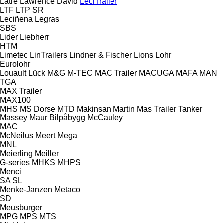
Latre
Lawrence David
LeciTrailer
LTF
LTP
SR
Leciñena
Legras
SBS
Lider
Liebherr
HTM
Limetec
LinTrailers
Lindner & Fischer
Lions
Lohr
Eurolohr
Louault
Lück
M&G
M-TEC
MAC Trailer
MACUGA
MAFA
MAN
TGA
MAX Trailer
MAX100
MHS
MS Dorse
MTD
Makinsan
Martin
Mas Trailer Tanker
Massey
Maur Bilpåbygg
McCauley
MAC
McNeilus
Meert
Mega
MNL
Meierling
Meiller
G-series
MHKS
MHPS
Menci
SA
SL
Menke-Janzen
Metaco
SD
Meusburger
MPG
MPS
MTS