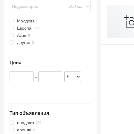
SPR
SW
Молдова
Европа
Азия
Нидерланды
другие
Германия
Китай
Чехия
Казахстан
Украина
Дания
Цена
Румыния
Польша
–
Австрия
Литва
показать все
Тип объявления
продажа
аренда