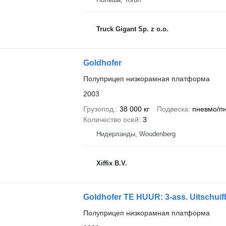
Truck Gigant Sp. z o.o.
Goldhofer
Полуприцеп низкорамная платформа
2003
Грузопод.
38 000 кг
Подвеска
пневмо/п
Количество осей
3
Нидерланды, Woudenberg
Xiffix B.V.
Goldhofer TE HUUR: 3-ass. Uitschuifb
Полуприцеп низкорамная платформа