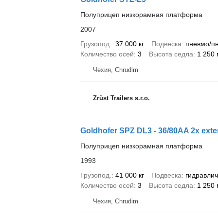
Полуприцеп низкорамная платформа
2007
Грузопод.
37 000 кг
Подвеска
пневмо/п
Количество осей
3
Высота седла
1 250
Чехия, Chrudim
Zrůst Trailers s.r.o.
Goldhofer SPZ DL3 - 36/80AA 2x ext
Полуприцеп низкорамная платформа
1993
Грузопод.
41 000 кг
Подвеска
гидравлич
Количество осей
3
Высота седла
1 250
Чехия, Chrudim