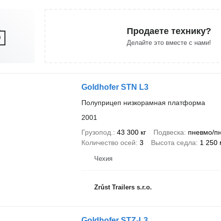
Продаете технику?
Делайте это вместе с нами!
Goldhofer STN L3
Полуприцеп низкорамная платформа
2001
Грузопод.
43 300 кг
Подвеска
пневмо/п
Количество осей
3
Высота седла
1 250
Чехия
Zrůst Trailers s.r.o.
Goldhofer STZ-L3