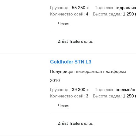
Грузопод.
55 250 кг
Подвеска
гидравлич
Количество осей
4
Высота седла
1 250
Чехия
Zrůst Trailers s.r.o.
Goldhofer STN L3
Полуприцеп низкорамная платформа
2010
Грузопод.
39 300 кг
Подвеска
пневмо/п
Количество осей
3
Высота седла
1 250
Чехия
Zrůst Trailers s.r.o.