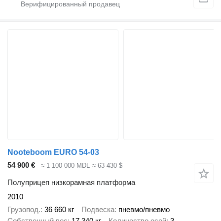
Nooteboom EURO 54-03
54 900 €
≈ 1 100 000 MDL
≈ 63 430 $
Полуприцеп низкорамная платформа
2010
Грузопод.
36 660 кг
Подвеска
пневмо/пневмо
Собственный вес
17 340 кг
Количество осей
3