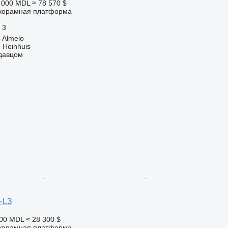
3 000 MDL
≈ 78 570 $
корамная платформа
3
 Almelo
 Heinhuis
одавцом
-L3
900 MDL
≈ 28 300 $
корамная платформа