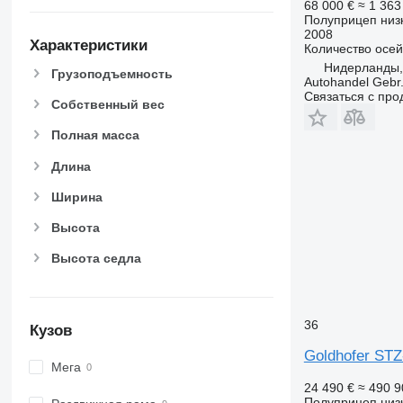
68 000 €
≈ 1 36
Полуприцеп низ
2008
Характеристики
Количество осей
Нидерланды,
Грузоподъемность
Autohandel Gebr.
Связаться с пр
Собственный вес
Полная масса
Длина
Ширина
Высота
Высота седла
36
Кузов
Goldhofer STZ
Мега
24 490 €
≈ 490 
Полуприцеп низ