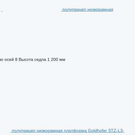
полуприцеп низкорамная
во осей
8
Высота седла
1 200 мм
полуприцеп низкорамная платформа Goldhofer STZ-L3-