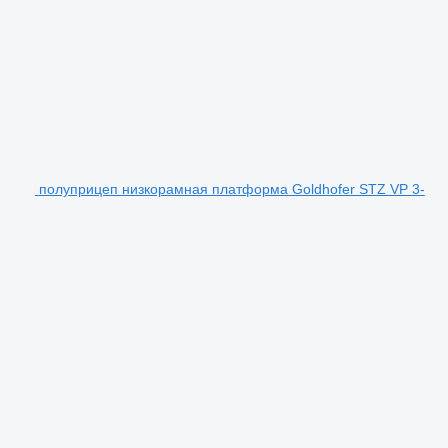
полуприцеп низкорамная платформа Goldhofer STZ VP 3-