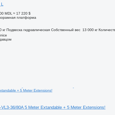
 L
700 MDL
≈ 17 220 $
корамная платформа
0 кг
Подвеска
гидравлическая
Собственный вес
13 000 кг
Количест
nice
одавцом
xtandable + 5 Meter Extensions!
-VL3-36/80A 5 Meter Extandable + 5 Meter Extensions!