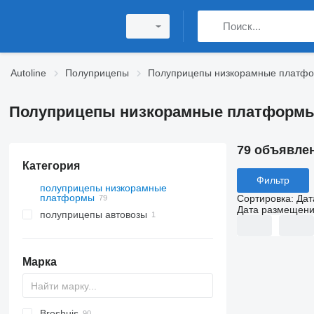
Autoline
Полуприцепы
Полуприцепы низкорамные платф
Полуприцепы низкорамные платформы 
79 объявле
Категория
Фильтр
полуприцепы низкорамные
платформы
Сортировка
:
Дат
Дата размещен
полуприцепы автовозы
Марка
Broshuis
S44315CHC
PS
SFCL
S-series
KIS