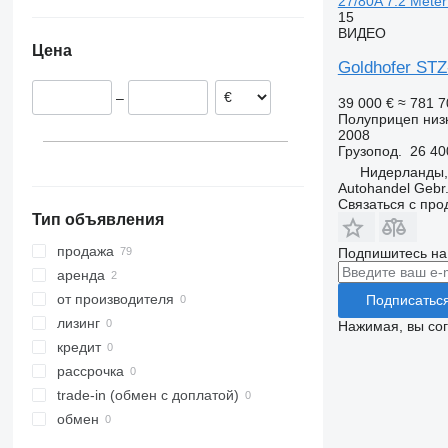
27/80A 7.2 Meter
Германия
Украина
15
Чехия
ВИДЕО
Цена
Румыния
Goldhofer STZ
Австрия
–
39 000 €
≈ 781 
Польша
Полуприцеп низ
Болгария
2008
Грузопод.
26 40
Эстония
Нидерланды,
показать все
Autohandel Gebr.
Связаться с пр
Тип объявления
продажа
Подпишитесь на
аренда
от производителя
Подписатьс
лизинг
Нажимая, вы со
кредит
рассрочка
trade-in (обмен с доплатой)
обмен