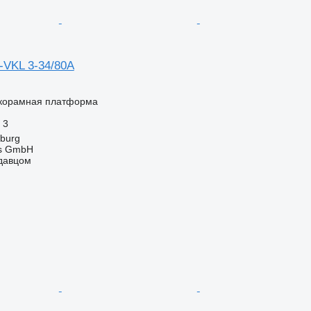
-VKL 3-34/80A
корамная платформа
3
zburg
gs GmbH
одавцом