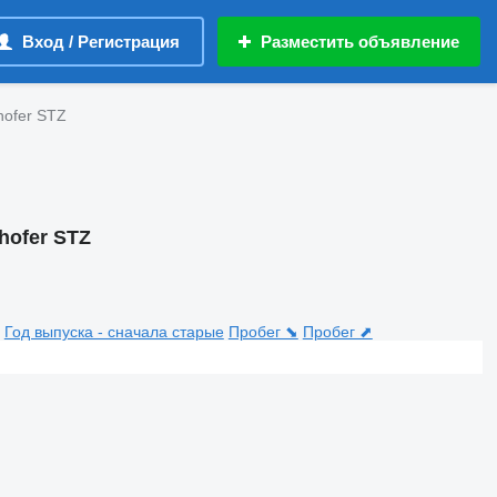
Вход / Регистрация
Разместить объявление
hofer STZ
ofer STZ
Год выпуска - сначала старые
Пробег ⬊
Пробег ⬈