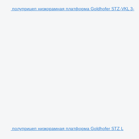
полуприцеп низкорамная платформа Goldhofer STZ-VKL 3-
полуприцеп низкорамная платформа Goldhofer STZ L