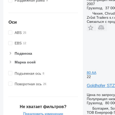
Раздвижная рама
2007
Грузопод.
37 00
Чехия, Chrud
Zrůst Trailers s.r.
Связаться с пр
Оси
ABS
EBS
Подвеска
Марка осей
80 AA
Подъемная ось
22
Поворотная ось
Goldhofer STZ
Цена по запросу
Полуприцеп низ
Грузопод.
80 00
Не хватает фильтров?
Болгария, So
ТОВ Енерпроф 
Предложить изменение