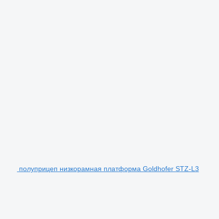
полуприцеп низкорамная платформа Goldhofer STZ-L3