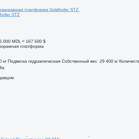
hofer STZ
06 000 MDL
≈ 167 500 $
корамная платформа
0 кг
Подвеска
гидравлическая
Собственный вес
29 400 кг
Количест
fia
одавцом