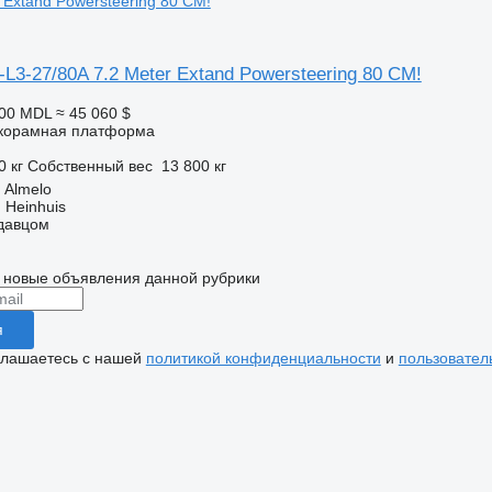
 Extand Powersteering 80 CM!
-L3-27/80A 7.2 Meter Extand Powersteering 80 CM!
700 MDL
≈ 45 060 $
корамная платформа
0 кг
Собственный вес
13 800 кг
 Almelo
 Heinhuis
одавцом
 новые объявления данной рубрики
я
глашаетесь с нашей
политикой конфиденциальности
и
пользовател