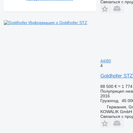
Связаться с пр
Информация о Goldhofer STZ
44/80
4
Goldhofer STZ
88 500 €
≈ 1 77
Полуприцеп низ
2016
Грузопод.
45 00
Германия, G
KOWALIK GmbH
Связаться с пр