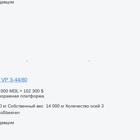
одавцом
 VP 3-44/80
4 000 MDL
≈ 102 300 $
корамная платформа
0 кг
Собственный вес
14 000 кг
Количество осей
3
roßbeeren
одавцом