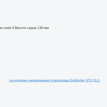
во осей
4
Высота седла
130 мм
полуприцеп низкорамная платформа Goldhofer STZ-VL3-