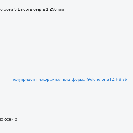
о осей
3
Высота седла
1 250 мм
полуприцеп низкорамная платформа Goldhofer STZ H8 75
во осей
8