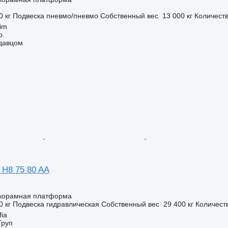
0 кг
Подвеска
пневмо/пневмо
Собственный вес
13 000 кг
Количеств
im
o.
одавцом
 H8 75 80 AA
корамная платформа
0 кг
Подвеска
гидравлическая
Собственный вес
29 400 кг
Количест
fia
Груп