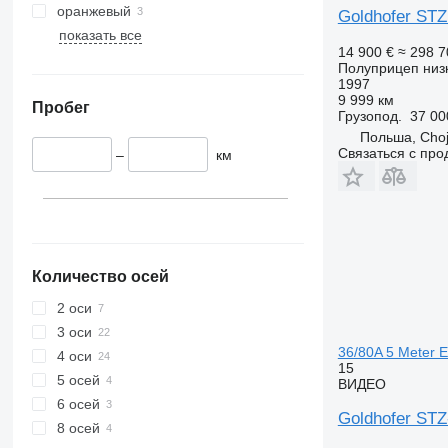
оранжевый
Goldhofer STZ
показать все
14 900 €
≈ 298 
Полуприцеп низ
1997
9 999 км
Пробег
Грузопод.
37 00
Польша, Choj
Связаться с пр
–
км
Количество осей
2 оси
3 оси
36/80A 5 Meter E
4 оси
15
5 осей
ВИДЕО
6 осей
Goldhofer STZ
8 осей