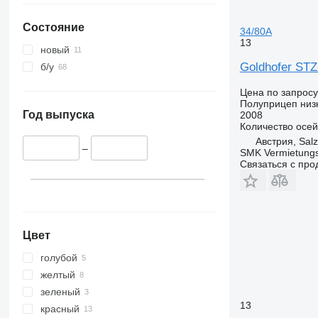
Состояние
34/80A
13
новый
Goldhofer STZ
б/у
Цена по запросу
Полуприцеп низ
Год выпуска
2008
Количество осей
Австрия, Sal
–
SMK Vermietun
Связаться с пр
Цвет
голубой
желтый
зеленый
13
красный