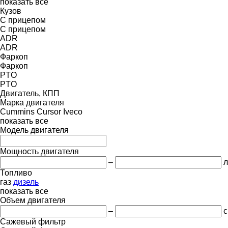
показать все
Кузов
С прицепом
С прицепом
ADR
ADR
Фаркоп
Фаркоп
PTO
PTO
Двигатель, КПП
Марка двигателя
Cummins
Cursor
Iveco
показать все
Модель двигателя
Мощность двигателя
–
л
Топливо
газ
дизель
показать все
Объем двигателя
–
с
Сажевый фильтр