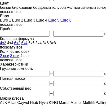
Цвет
белый
бирюзовый
бордовый
голубой
желтый
зеленый
золо
показать все
Евро
Euro 1
Euro 2
Euro 3
Euro 4
Euro 5
Euro 6
показать все
Пробег
–
к
Колесная формула
4x2
4x4
6x2
6x4
6x6
8x4
8x6
8x8
показать все
Количество осей
2 оси
3 оси
4 оси
показать все
Характеристики
Грузоподъемность
–
к
Полная масса
–
к
Собственный вес
–
к
Марка кузова
AJK
Atlas
Cayvol
Hiab
Hyva
KING
Marrel
Meiller
Multilift
Palfin