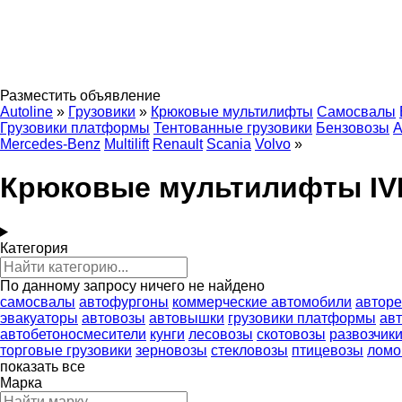
Разместить объявление
Autoline
»
Грузовики
»
Крюковые мультилифты
Самосвалы
Грузовики платформы
Тентованные грузовики
Бензовозы
А
Mercedes-Benz
Multilift
Renault
Scania
Volvo
»
Крюковые мультилифты I
Категория
По данному запросу ничего не найдено
самосвалы
автофургоны
коммерческие автомобили
автор
эвакуаторы
автовозы
автовышки
грузовики платформы
ав
автобетоносмесители
кунги
лесовозы
скотовозы
развозчик
торговые грузовики
зерновозы
стекловозы
птицевозы
ломо
показать все
Марка