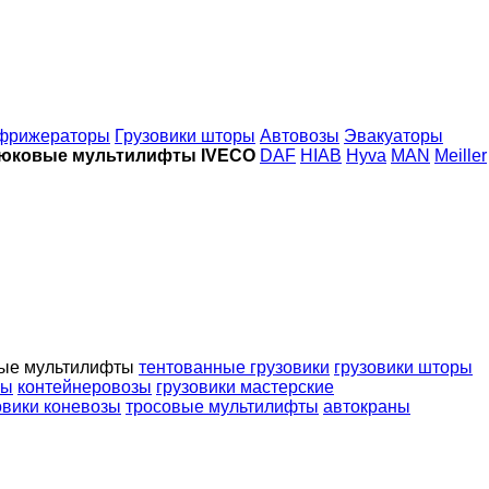
фрижераторы
Грузовики шторы
Автовозы
Эвакуаторы
юковые мультилифты IVECO
DAF
HIAB
Hyva
MAN
Meiller
ые мультилифты
тентованные грузовики
грузовики шторы
ны
контейнеровозы
грузовики мастерские
овики коневозы
тросовые мультилифты
автокраны