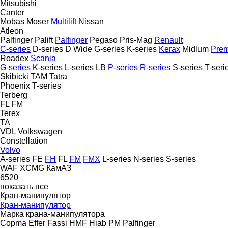
Mitsubishi
Canter
Mobas
Moser
Multilift
Nissan
Atleon
Palfinger Palift
Palfinger
Pegaso
Pris-Mag
Renault
C-series
D-series
D Wide
G-series
K-series
Kerax
Midlum
Pre
Roadex
Scania
G-series
K-series
L-series
LB
P-series
R-series
S-series
T-seri
Skibicki
TAM
Tatra
Phoenix
T-series
Terberg
FL
FM
Terex
TA
VDL
Volkswagen
Constellation
Volvo
A-series
FE
FH
FL
FM
FMX
L-series
N-series
S-series
WAF
XCMG
КамАЗ
6520
показать все
Кран-манипулятор
Кран-манипулятор
Марка крана-манипулятора
Copma
Effer
Fassi
HMF
Hiab
PM
Palfinger