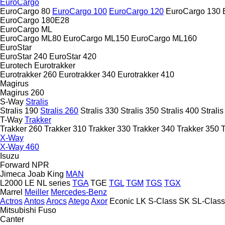
EuroCargo
EuroCargo 80
EuroCargo 100
EuroCargo 120
EuroCargo 130
EuroCargo 180E28
EuroCargo ML
EuroCargo ML80
EuroCargo ML150
EuroCargo ML160
EuroStar
EuroStar 240
EuroStar 420
Eurotech
Eurotrakker
Eurotrakker 260
Eurotrakker 340
Eurotrakker 410
Magirus
Magirus 260
S-Way
Stralis
Stralis 190
Stralis 260
Stralis 330
Stralis 350
Stralis 400
Strali
T-Way
Trakker
Trakker 260
Trakker 310
Trakker 330
Trakker 340
Trakker 350
T
X-Way
X-Way 460
Isuzu
Forward
NPR
Jimeca
Joab
King
MAN
L2000
LE
NL series
TGA
TGE
TGL
TGM
TGS
TGX
Marrel
Meiller
Mercedes-Benz
Actros
Antos
Arocs
Atego
Axor
Econic
LK
S-Class
SK
SL-Class
Mitsubishi Fuso
Canter