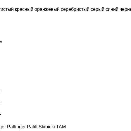
тистый
красный
оранжевый
серебристый
серый
синий
черн
м
г
г
г
ger
Palfinger Palift
Skibicki
TAM