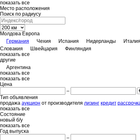
показать все
Место расположения
Поиск по радиусу
Молдова
Европа
Германия
Чехия
Испания
Нидерланды
Итали
Словакия
Швейцария
Финляндия
показать все
другие
Аргентина
показать все
показать все
Цена
–
Тип объявления
продажа
аукцион
от производителя
лизинг
кредит
рассрочк
показать все
Состояние
новый
б/у
показать все
Год выпуска
–