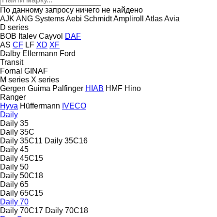
По данному запросу ничего не найдено
AJK
ANG Systems
Aebi Schmidt
Ampliroll
Atlas
Avia
D series
BOB Italev
Cayvol
DAF
AS
CF
LF
XD
XF
Dalby
Ellermann
Ford
Transit
Fornal
GINAF
M series
X series
Gergen
Guima Palfinger
HIAB
HMF
Hino
Ranger
Hyva
Hüffermann
IVECO
Daily
Daily 35
Daily 35C
Daily 35C11
Daily 35C16
Daily 45
Daily 45C15
Daily 50
Daily 50C18
Daily 65
Daily 65C15
Daily 70
Daily 70C17
Daily 70C18