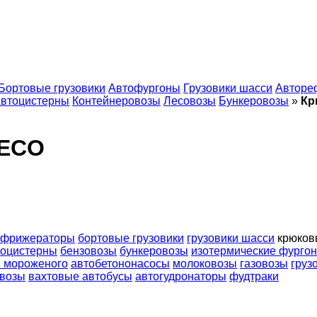
Бортовые грузовики
Автофургоны
Грузовики шасси
Авторе
втоцистерны
Контейнеровозы
Лесовозы
Бункеровозы
»
Кр
VECO
ефрижераторы
бортовые грузовики
грузовики шасси
крюков
тоцистерны
бензовозы
бункеровозы
изотермические фурго
и мороженого
автобетононасосы
молоковозы
газовозы
груз
возы
вахтовые автобусы
автогудронаторы
фудтраки