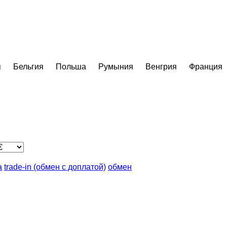
я
Бельгия
Польша
Румыния
Венгрия
Франция
а
trade-in (обмен с доплатой)
обмен