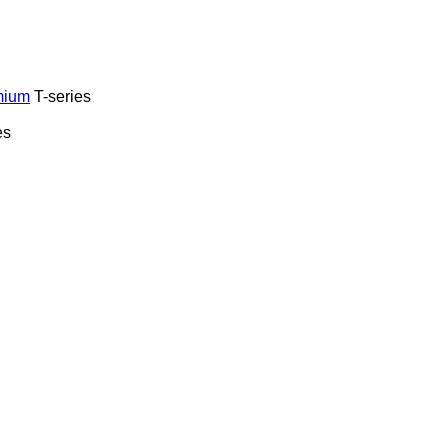
mium
T-series
es