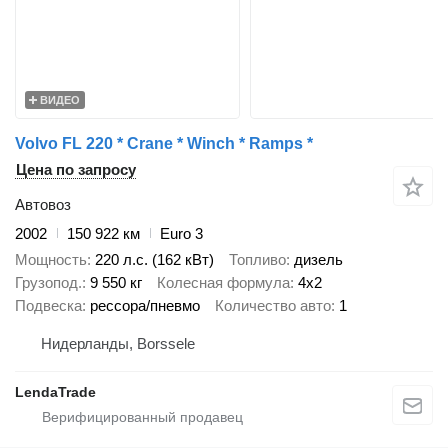
ВИДЕО
Volvo FL 220 * Crane * Winch * Ramps *
Цена по запросу
Автовоз
2002
150 922 км
Euro 3
Мощность
220 л.с. (162 кВт)
Топливо
дизель
Грузопод.
9 550 кг
Колесная формула
4x2
Подвеска
рессора/пневмо
Количество авто
1
Нидерланды, Borssele
LendaTrade