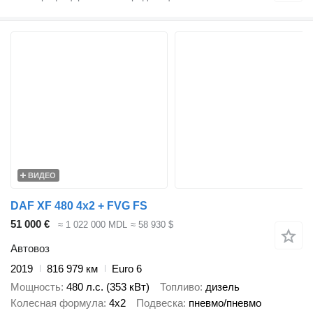
ВИДЕО
DAF XF 480 4x2 + FVG FS
51 000 €
≈ 1 022 000 MDL
≈ 58 930 $
Автовоз
2019
816 979 км
Euro 6
Мощность
480 л.с. (353 кВт)
Топливо
дизель
Колесная формула
4x2
Подвеска
пневмо/пневмо