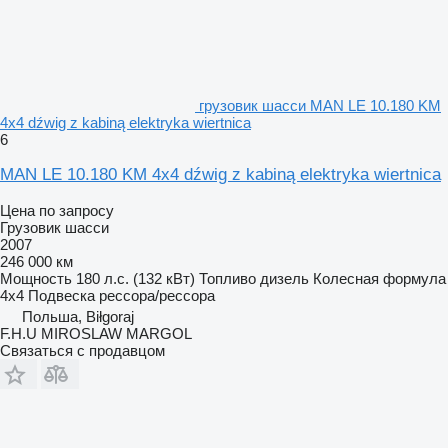
грузовик шасси MAN LE 10.180 KM
4x4 dźwig z kabiną elektryka wiertnica
6
MAN LE 10.180 KM 4x4 dźwig z kabiną elektryka wiertnica
Цена по запросу
Грузовик шасси
2007
246 000 км
Мощность
180 л.с. (132 кВт)
Топливо
дизель
Колесная формула
4x4
Подвеска
рессора/рессора
Польша, Biłgoraj
F.H.U MIROSLAW MARGOL
Связаться с продавцом