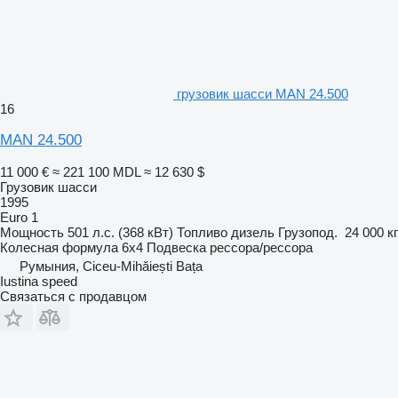
грузовик шасси MAN 24.500
16
MAN 24.500
11 000 €
≈ 221 100 MDL
≈ 12 630 $
Грузовик шасси
1995
Euro 1
Мощность
501 л.с. (368 кВт)
Топливо
дизель
Грузопод.
24 000 кг
Колесная формула
6x4
Подвеска
рессора/рессора
Румыния, Ciceu-Mihăiești Bața
Iustina speed
Связаться с продавцом