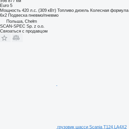
998 877 км
Euro 5
Мощность
420 л.с. (309 кВт)
Топливо
дизель
Колесная формула
6x2
Подвеска
пневмо/пневмо
Польша, Chełm
SCAN-SPEC Sp. z o.o.
Связаться с продавцом
грузовик шасси Scania T124 LA4X2