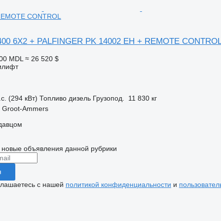
 REMOTE CONTROL
400 6X2 + PALFINGER PK 14002 EH + REMOTE CONTRO
000 MDL
≈ 26 520 $
илифт
с. (294 кВт)
Топливо
дизель
Грузопод.
11 830 кг
 Groot-Ammers
одавцом
 новые объявления данной рубрики
я
глашаетесь с нашей
политикой конфиденциальности
и
пользовател