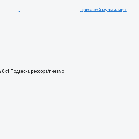
крюковой мультилифт
а
8x4
Подвеска
рессора/пневмо