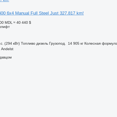
0 6x4 Manual Full Steel Just 327.817 km!
500 MDL
≈ 40 440 $
илифт
с. (294 кВт)
Топливо
дизель
Грузопод.
14 905 кг
Колесная формул
Andelst
одавцом