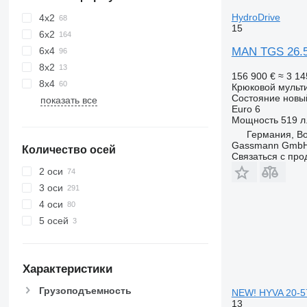
HydroDrive
4x2
15
6x2
MAN TGS 26.5
6x4
8x2
156 900 €
≈ 3 1
8x4
Крюковой мульт
Состояние
новы
показать все
Euro 6
Мощность
519 л.
Германия, B
Gassmann Gmb
Количество осей
Связаться с пр
2 оси
3 оси
4 оси
5 осей
Характеристики
Грузоподъемность
NEW! HYVA 20-57
13