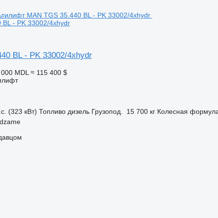
BL - PK 33002/4xhydr
40 BL - PK 33002/4xhydr
1 000 MDL
≈ 115 400 $
илифт
с. (323 кВт)
Топливо
дизель
Грузопод.
15 700 кг
Колесная формул
ndzame
одавцом