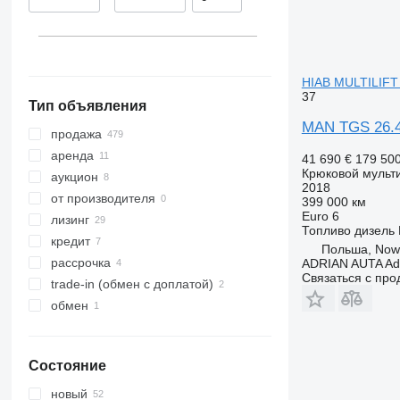
TGS 35.440
Чехия
TGS 35.460
Венгрия
TGS 35.480
Румыния
TGS 35.520
показать все
HIAB MULTILIFT
TGS 35.540
37
Тип объявления
TGS 41.440
MAN TGS 26.4
продажа
аренда
41 690 €
179 50
Крюковой мульт
аукцион
2018
от производителя
399 000 км
Euro 6
лизинг
Топливо
дизель
кредит
Польша, Nowa
рассрочка
ADRIAN AUTA Adri
Связаться с пр
trade-in (обмен с доплатой)
обмен
Состояние
новый