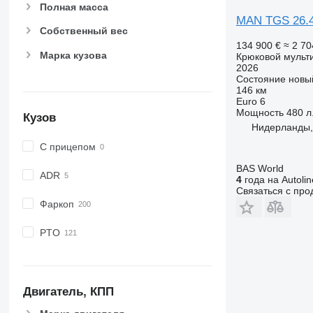
Полная масса
MAN TGS 26.4
Собственный вес
134 900 €
≈ 2 7
Марка кузова
Крюковой мульт
2026
Состояние
новы
146 км
Euro 6
Мощность
480 л.
Кузов
Нидерланды,
С прицепом
BAS World
ADR
4
года на Autolin
Связаться с пр
Фаркоп
PTO
Двигатель, КПП