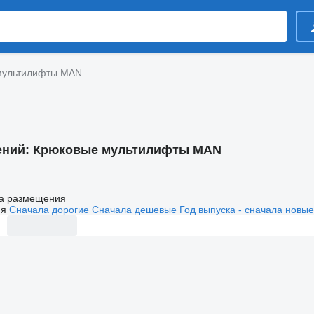
мультилифты MAN
ений:
Крюковые мультилифты MAN
а размещения
ия
Сначала дорогие
Сначала дешевые
Год выпуска - сначала новые