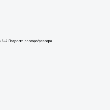
а
6x4
Подвеска
рессора/рессора