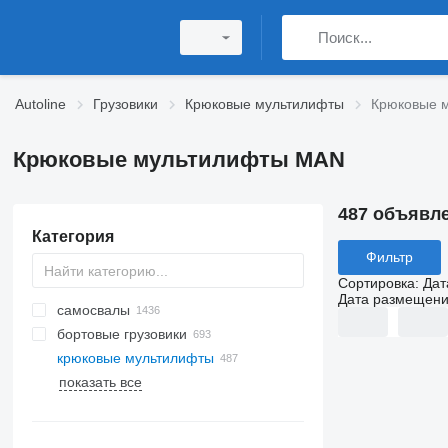
Autoline
Грузовики
Крюковые мультилифты
Крюковые 
Крюковые мультилифты MAN
487 объявл
Категория
Фильтр
Сортировка
:
Дат
Дата размещен
самосвалы
бортовые грузовики
крюковые мультилифты
показать все