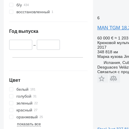
б/у
восстановленный
6
MAN TGM 18.
Год выпуска
60 000 €
≈ 1 20
Крюковой мульт
–
2017
348 818 км
Марка кузова
Ji
Испания, Cubi
Desguaces Velá
Связаться с пр
Цвет
белый
голубой
зеленый
красный
оранжевый
показать все
Steel Just 327.8