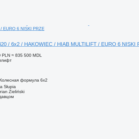
 / EURO 6 NISKI PRZE
20 / 6x2 / HAKOWIEC / HIAB MULTILIFT / EURO 6 NISKI
0 PLN
≈ 835 500 MDL
илифт
Колесная формула
6x2
 Słupia
an Zieliński
одавцом