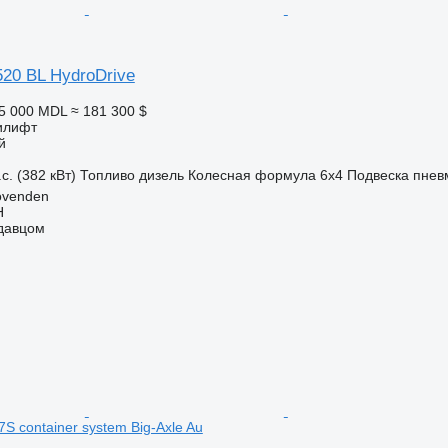
20 BL HydroDrive
45 000 MDL
≈ 181 300 $
илифт
й
с. (382 кВт)
Топливо
дизель
Колесная формула
6x4
Подвеска
пнев
ovenden
H
одавцом
S container system Big-Axle Au