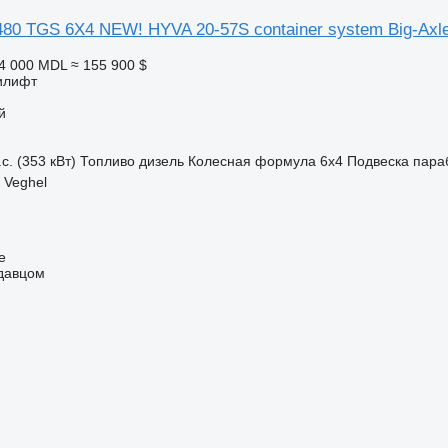
80 TGS 6X4 NEW! HYVA 20-57S container system Big-Axl
04 000 MDL
≈ 155 900 $
илифт
й
с. (353 кВт)
Топливо
дизель
Колесная формула
6x4
Подвеска
пара
 Veghel
e
одавцом