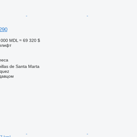
290
3 000 MDL
≈ 69 320 $
илифт
meca
llas de Santa Marta
zquez
одавцом
17 km!