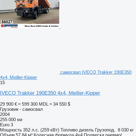
самосвал IVECO Trakker 190E350
4x4, Meiller-Kipper
15
IVECO Trakker 190E350 4x4, Meiller-Kipper
29 900 €
≈ 599 300 MDL
≈ 34 550 $
Грузовик - самосвал
2004
255 000 км
Euro 3
Мощность
352 л.с. (259 кВт)
Топливо
дизель
Грузопод.
8 030 кг
Объем
57,84 м³
Колесная формула
4x4
Подвеска
пневмо/