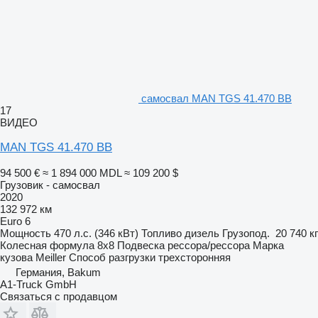
самосвал MAN TGS 41.470 BB
17
ВИДЕО
MAN TGS 41.470 BB
94 500 €
≈ 1 894 000 MDL
≈ 109 200 $
Грузовик - самосвал
2020
132 972 км
Euro 6
Мощность
470 л.с. (346 кВт)
Топливо
дизель
Грузопод.
20 740 кг
Колесная формула
8x8
Подвеска
рессора/рессора
Марка
кузова
Meiller
Способ разгрузки
трехсторонняя
Германия, Bakum
A1-Truck GmbH
Связаться с продавцом