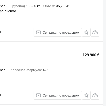
зель
Грузопод.
3 250 кг
Объем
35,79 м³
ра/пневмо
H
Связаться с продавцом
129 900 €
зель
Колесная формула
4x2
H
Связаться с продавцом