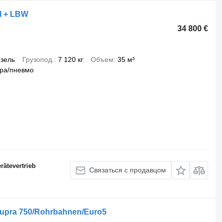
l + LBW
34 800 €
зель
Грузопод.
7 120 кг
Объем
35 м³
ра/пневмо
ätevertrieb
Связаться с продавцом
Supra 750/Rohrbahnen/Euro5