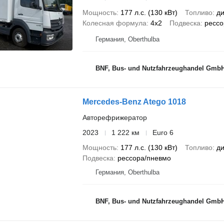
Мощность
177 л.с. (130 кВт)
Топливо
ди
Колесная формула
4x2
Подвеска
рессо
Германия, Oberthulba
BNF, Bus- und Nutzfahrzeughandel Gmb
Mercedes-Benz Atego 1018
Авторефрижератор
2023
1 222 км
Euro 6
Мощность
177 л.с. (130 кВт)
Топливо
ди
Подвеска
рессора/пневмо
Германия, Oberthulba
BNF, Bus- und Nutzfahrzeughandel Gmb