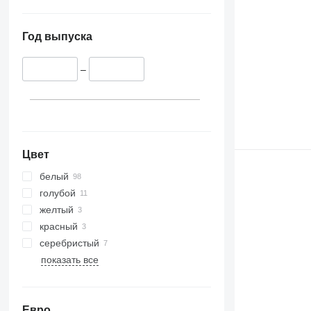
Год выпуска
–
Цвет
белый
голубой
желтый
красный
серебристый
показать все
Евро