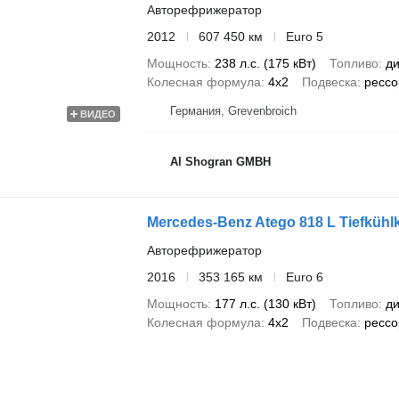
Авторефрижератор
2012
607 450 км
Euro 5
Мощность
238 л.с. (175 кВт)
Топливо
ди
Колесная формула
4x2
Подвеска
рессо
Германия, Grevenbroich
ВИДЕО
Al Shogran GMBH
Mercedes-Benz Atego 818 L Tiefkühl
Авторефрижератор
2016
353 165 км
Euro 6
Мощность
177 л.с. (130 кВт)
Топливо
ди
Колесная формула
4x2
Подвеска
рессо