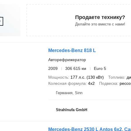
Продаете технику?
Делайте это вместе с нами!
Mercedes-Benz 818 L
Авторефрижератор
2009
306 615 км
Euro 5
Мощность
177 л.с. (130 кВт)
Топливо
ди
Колесная формула
4x2
Подвеска
рессо
Германия, Sinn
Strahlnufa GmbH
Mercedes-Benz 2530 L Antos 6x2, Car