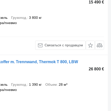
15 490 €
зель
Грузопод.
3 800 кг
ра/пневмо
Связаться с продавцом
koffer m. Trennwand, Thermok T 800, LBW
26 800 €
зель
Грузопод.
1 390 кг
Объем
28 м³
ра/пневмо