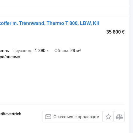
offer m. Trennwand, Thermo T 800, LBW, Kli
35 800 €
зель
Грузопод.
1 390 кг
Объем
28 м³
ра/пневмо
ätevertrieb
Связаться с продавцом