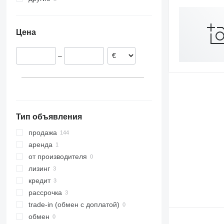
Stuttgart
Нидерланды
Украина
Atego 1530
Reutlingen
Польша
Аргентина
Atego 1624
Цена
Dusseldorf
Венгрия
Hannover
Румыния
–
Trier
Бельгия
Cologne
Испания
Hilden
Литва
показать все
Bovenden
показать все
Тип объявления
продажа
аренда
от производителя
лизинг
кредит
рассрочка
trade-in (обмен с доплатой)
обмен