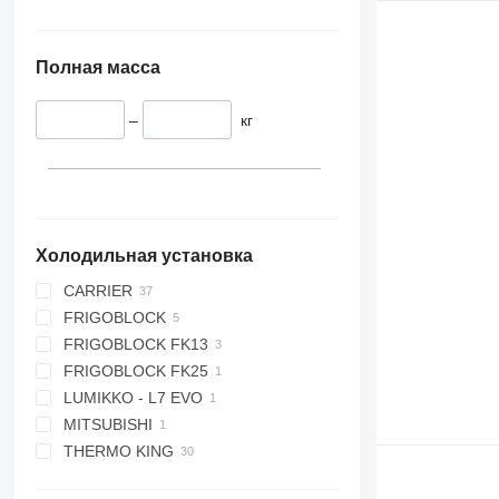
Полная масса
–
кг
Холодильная установка
CARRIER
FRIGOBLOCK
MAXIMA
FRIGOBLOCK FK13
SUPRA
FRIGOBLOCK FK25
SUPRA 550
LUMIKKO - L7 EVO
SUPRA 850
MITSUBISHI
SUPRA 850 MT
THERMO KING
SUPRA 950
SUPRA 950 MT
HK 400