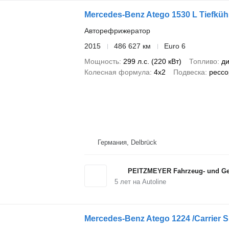
Mercedes-Benz Atego 1530 L Tiefküh
Авторефрижератор
2015
486 627 км
Euro 6
Мощность
299 л.с. (220 кВт)
Топливо
ди
Колесная формула
4x2
Подвеска
рессо
Германия, Delbrück
PEITZMEYER Fahrzeug- und Ger
5
лет на Autoline
Mercedes-Benz Atego 1224 /Carrier 