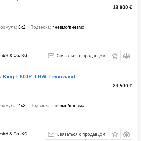
18 900 €
формула
6x2
Подвеска
пневмо/пневмо
GmbH & Co. KG
Связаться с продавцом
o King T-800R, LBW, Trennwand
23 500 €
формула
4x2
Подвеска
пневмо/пневмо
GmbH & Co. KG
Связаться с продавцом