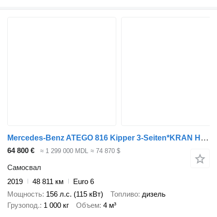
Mercedes-Benz ATEGO 816 Kipper 3-Seiten*KRAN HIAB X 078*2xAHK
64 800 €
≈ 1 299 000 MDL
≈ 74 870 $
Самосвал
2019
48 811 км
Euro 6
Мощность
156 л.с. (115 кВт)
Топливо
дизель
Грузопод.
1 000 кг
Объем
4 м³