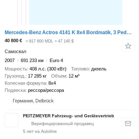
Mercedes-Benz Actros 4141 K 8x4 Bordmatik, 3 Pedale Meiller 3-Seitenkipper
40 800 €
≈ 817 800 MDL
≈ 47 140 $
Самосвал
2007
691 233 км
Euro 4
Мощность
408 л.с. (300 кВт)
Топливо
дизель
Грузопод.
17 285 кг
Объем
12 м³
Колесная формула
8x4
Подвеска
рессора/рессора
Германия, Delbrück
PEITZMEYER Fahrzeug- und Gerätevertrieb
5
лет на Autoline