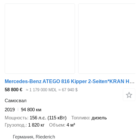
Mercedes-Benz ATEGO 816 Kipper 2-Seiten*KRAN HIAB X 078*2xAHK
58 800 €
≈ 1 179 000 MDL
≈ 67 940 $
Самосвал
2019
94 800 км
Мощность
156 л.с. (115 кВт)
Топливо
дизель
Грузопод.
1 820 кг
Объем
4 м³
Германия, Riederich