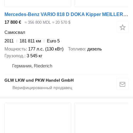
Mercedes-Benz VARIO 818 D DOKA Kipper MEILLER 3-Seiten+2 X AHK
17 800 €
≈ 356 800 MDL
≈ 20 570 $
Самосвал
2011
181 811 км
Euro 5
Мощность
177 л.с. (130 кВт)
Топливо
дизель
Грузопод.
3 545 кг
Германия, Riederich
GLW LKW und PKW Handel GmbH