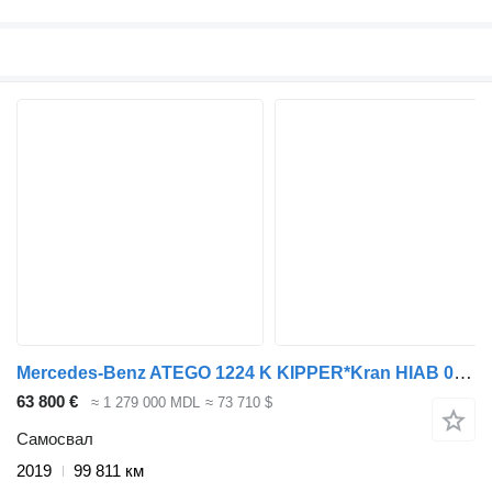
Mercedes-Benz ATEGO 1224 K KIPPER*Kran HIAB 078+Greifer
63 800 €
≈ 1 279 000 MDL
≈ 73 710 $
Самосвал
2019
99 811 км