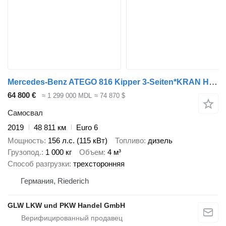
Mercedes-Benz ATEGO 816 Kipper 3-Seiten*KRAN HIAB X 078*2xAHK
64 800 €
≈ 1 299 000 MDL
≈ 74 870 $
Самосвал
2019
48 811 км
Euro 6
Мощность
156 л.с. (115 кВт)
Топливо
дизель
Грузопод.
1 000 кг
Объем
4 м³
Способ разгрузки
трехсторонняя
Германия, Riederich
GLW LKW und PKW Handel GmbH