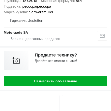
Грузопод.
18 080 кг
Колесная формула
8x4
Подвеска
рессора/рессора
Марка кузова
Schwarzmüller
Германия, Jestetten
Motortrade SA
Продаете технику?
Делайте это вместе с нами!
Разместить объявление