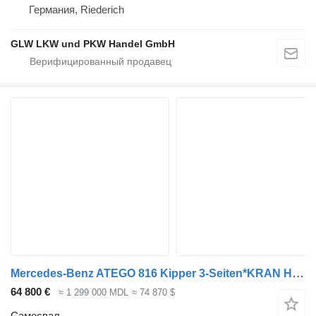
Германия, Riederich
GLW LKW und PKW Handel GmbH
Mercedes-Benz ATEGO 816 Kipper 3-Seiten*KRAN HIAB X 078*2xAHK
64 800 €
≈ 1 299 000 MDL
≈ 74 870 $
Самосвал