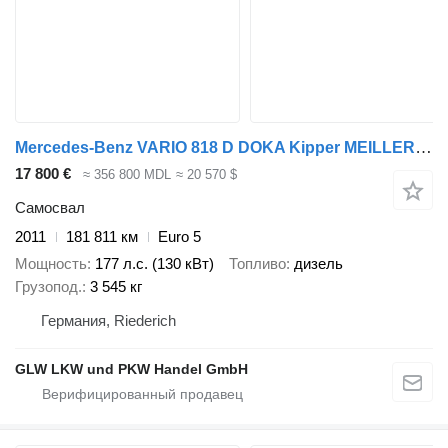
Mercedes-Benz VARIO 818 D DOKA Kipper MEILLER 3-Seiten+2 X AHK
17 800 €
≈ 356 800 MDL
≈ 20 570 $
Самосвал
2011
181 811 км
Euro 5
Мощность
177 л.с. (130 кВт)
Топливо
дизель
Грузопод.
3 545 кг
Германия, Riederich
GLW LKW und PKW Handel GmbH