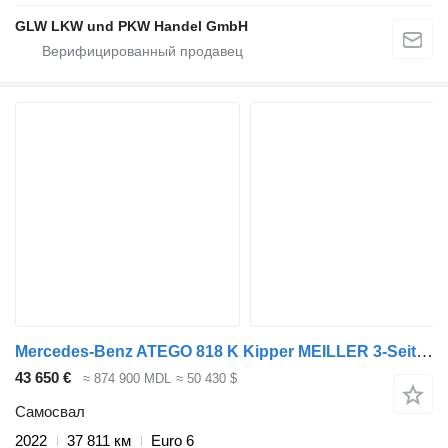
GLW LKW und PKW Handel GmbH
Mercedes-Benz ATEGO 818 K Kipper MEILLER 3-Seiten*KLIMA+AHK
43 650 €
≈ 874 900 MDL
≈ 50 430 $
Самосвал
2022
37 811 км
Euro 6