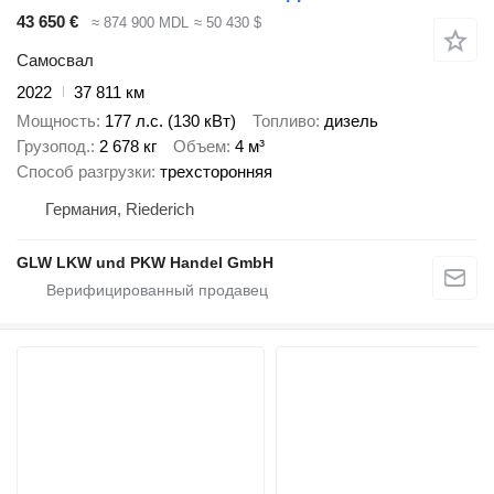
43 650 €
≈ 874 900 MDL
≈ 50 430 $
Самосвал
2022
37 811 км
Мощность
177 л.с. (130 кВт)
Топливо
дизель
Грузопод.
2 678 кг
Объем
4 м³
Способ разгрузки
трехсторонняя
Германия, Riederich
GLW LKW und PKW Handel GmbH