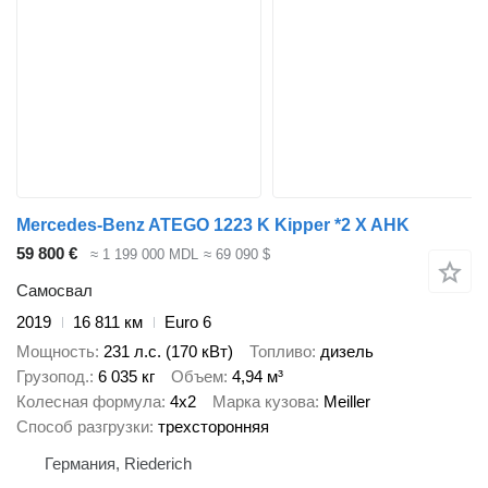
Mercedes-Benz ATEGO 1223 K Kipper *2 X AHK
59 800 €
≈ 1 199 000 MDL
≈ 69 090 $
Самосвал
2019
16 811 км
Euro 6
Мощность
231 л.с. (170 кВт)
Топливо
дизель
Грузопод.
6 035 кг
Объем
4,94 м³
Колесная формула
4x2
Марка кузова
Meiller
Способ разгрузки
трехсторонняя
Германия, Riederich