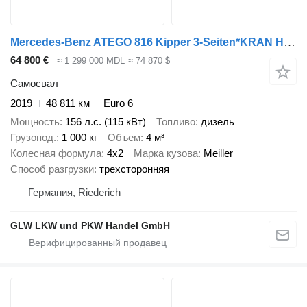
Mercedes-Benz ATEGO 816 Kipper 3-Seiten*KRAN HIAB X 078*2xAHK
64 800 €
≈ 1 299 000 MDL
≈ 74 870 $
Самосвал
2019
48 811 км
Euro 6
Мощность
156 л.с. (115 кВт)
Топливо
дизель
Грузопод.
1 000 кг
Объем
4 м³
Колесная формула
4x2
Марка кузова
Meiller
Способ разгрузки
трехсторонняя
Германия, Riederich
GLW LKW und PKW Handel GmbH