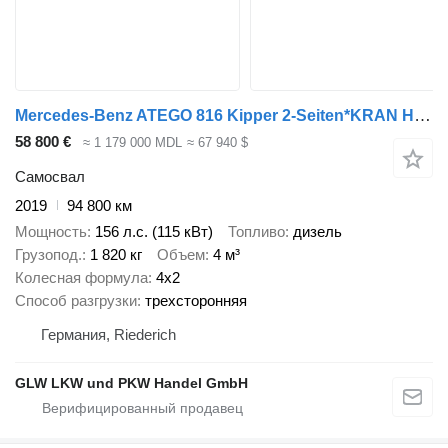
Mercedes-Benz ATEGO 816 Kipper 2-Seiten*KRAN HIAB X 078*2xAHK
58 800 €
≈ 1 179 000 MDL
≈ 67 940 $
Самосвал
2019
94 800 км
Мощность
156 л.с. (115 кВт)
Топливо
дизель
Грузопод.
1 820 кг
Объем
4 м³
Колесная формула
4x2
Способ разгрузки
трехсторонняя
Германия, Riederich
GLW LKW und PKW Handel GmbH