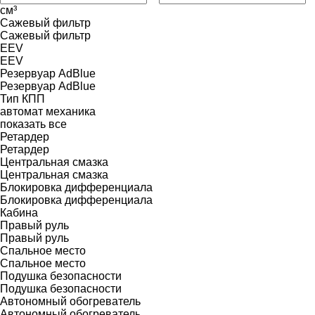
см³
Сажевый фильтр
Сажевый фильтр
EEV
EEV
Резервуар AdBlue
Резервуар AdBlue
Тип КПП
автомат
механика
показать все
Ретардер
Ретардер
Центральная смазка
Центральная смазка
Блокировка дифференциала
Блокировка дифференциала
Кабина
Правый руль
Правый руль
Спальное место
Спальное место
Подушка безопасности
Подушка безопасности
Автономный обогреватель
Автономный обогреватель