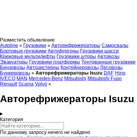
Разместить объявление
Autoline
»
Грузовики
»
Авторефрижераторы
Самосвалы
Бортовые грузовики
Автофургоны
Грузовики шасси
Крюковые мультилифты
Грузовики шторы
Автовозы
Эвакуаторы
Грузовики платформы
Тентованные грузовики
Бензовозы
Автоцистерны
Контейнеровозы
Лесовозы
Бункеровозы
»
Авторефрижераторы Isuzu
DAF
Hino
IVECO
MAN
Mercedes-Benz
Mitsubishi
Mitsubishi Fuso
Renault
Scania
Volvo
»
Авторефрижераторы Isuzu
Категория
По данному запросу ничего не найдено