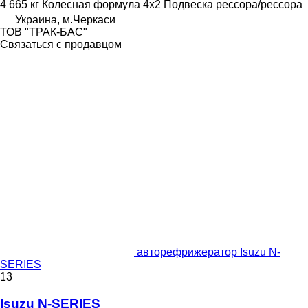
4 665 кг
Колесная формула
4x2
Подвеска
рессора/рессора
Украина, м.Черкаси
ТОВ "ТРАК-БАС"
Связаться с продавцом
авторефрижератор Isuzu N-
SERIES
13
Isuzu N-SERIES