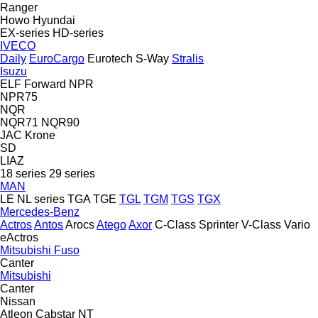
Ranger
Howo
Hyundai
EX-series
HD-series
IVECO
Daily
EuroCargo
Eurotech
S-Way
Stralis
Isuzu
ELF
Forward
NPR
NPR75
NQR
NQR71
NQR90
JAC
Krone
SD
LIAZ
18 series
29 series
MAN
LE
NL series
TGA
TGE
TGL
TGM
TGS
TGX
Mercedes-Benz
Actros
Antos
Arocs
Atego
Axor
C-Class
Sprinter
V-Class
Vario
eActros
Mitsubishi Fuso
Canter
Mitsubishi
Canter
Nissan
Atleon
Cabstar
NT