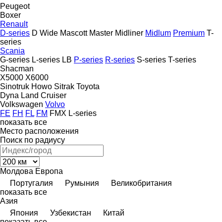
Peugeot
Boxer
Renault
D-series
D Wide
Mascott
Master
Midliner
Midlum
Premium
T-
series
Scania
G-series
L-series
LB
P-series
R-series
S-series
T-series
Shacman
X5000
X6000
Sinotruk Howo
Sitrak
Toyota
Dyna
Land Cruiser
Volkswagen
Volvo
FE
FH
FL
FM
FMX
L-series
показать все
Место расположения
Поиск по радиусу
Молдова
Европа
Португалия
Румыния
Великобритания
показать все
Азия
Япония
Узбекистан
Китай
показать все