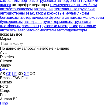
самосвалы
бортовые грузовики
автофургоны
грузовики
шасси
авторефрижераторы
коммерческие автомобили
автобетононасосы
автовышки
тентованные грузовики
автоцистерны
эвакуаторы
крюковые мультилифты
бензовозы
изотермические фургоны
автовозы
молоковозы
бункеровозы
автокраны
кунги
кормовозы
грузовики
платформы
ломовозы
грузовики мастерские
вахтовые
автобусы
автобетоносмесители
автогудронаторы
показать все
Марка
По данному запросу ничего не найдено
Avia
D series
Citroen
Jumpy
DAF
AS
CF
LF
XD
XF
XG
Emoss
FAW
Fiat
Ducato
Ford
Cargo
Foton
Auman
BJ
Hino