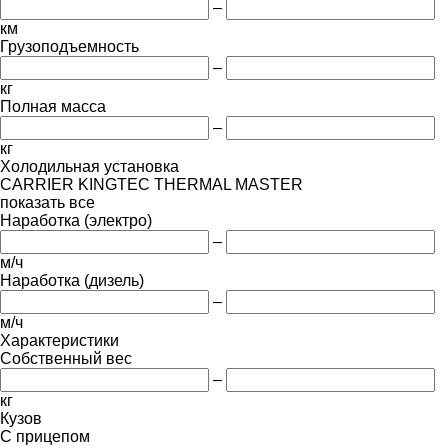
–
км
Грузоподъемность
–
кг
Полная масса
–
кг
Холодильная установка
CARRIER
KINGTEC
THERMAL MASTER
показать все
Наработка (электро)
–
м/ч
Наработка (дизель)
–
м/ч
Характеристики
Собственный вес
–
кг
Кузов
С прицепом