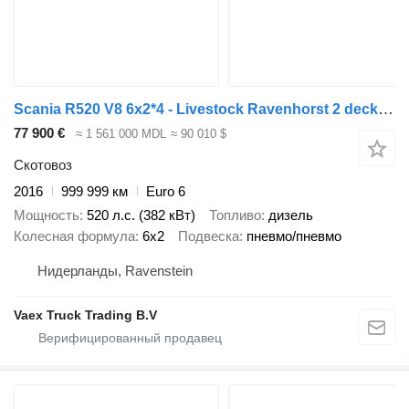
Scania R520 V8 6x2*4 - Livestock Ravenhorst 2 deck + GS Meppel/Ravenhor + прицеп скотовоз
77 900 €
≈ 1 561 000 MDL
≈ 90 010 $
Скотовоз
2016
999 999 км
Euro 6
Мощность
520 л.с. (382 кВт)
Топливо
дизель
Колесная формула
6x2
Подвеска
пневмо/пневмо
Нидерланды, Ravenstein
Vaex Truck Trading B.V