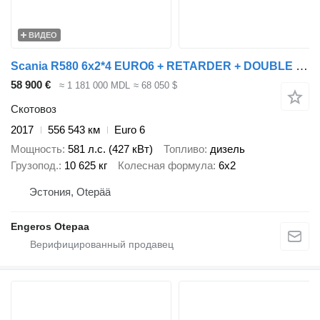
ВИДЕО
Scania R580 6x2*4 EURO6 + RETARDER + DOUBLE FLOOR BOX
58 900 €
≈ 1 181 000 MDL
≈ 68 050 $
Скотовоз
2017
556 543 км
Euro 6
Мощность
581 л.с. (427 кВт)
Топливо
дизель
Грузопод.
10 625 кг
Колесная формула
6x2
Эстония, Otepää
Engeros Otepaa