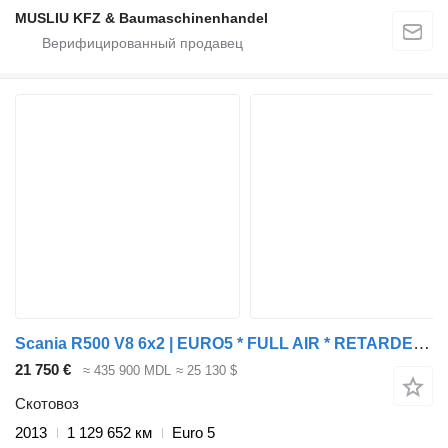
MUSLIU KFZ & Baumaschinenhandel
Scania R500 V8 6x2 | EURO5 * FULL AIR * RETARDER * POULTRY * NL TRUCK
21 750 €
≈ 435 900 MDL
≈ 25 130 $
Скотовоз
2013
1 129 652 км
Euro 5