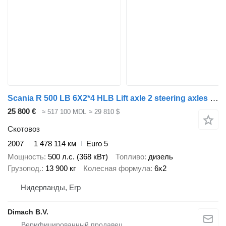
Scania R 500 LB 6X2*4 HLB Lift axle 2 steering axles - Bekkers 1/2/3/4
25 800 €
≈ 517 100 MDL
≈ 29 810 $
Скотовоз
2007
1 478 114 км
Euro 5
Мощность
500 л.с. (368 кВт)
Топливо
дизель
Грузопод.
13 900 кг
Колесная формула
6x2
Нидерланды, Erp
Dimach B.V.