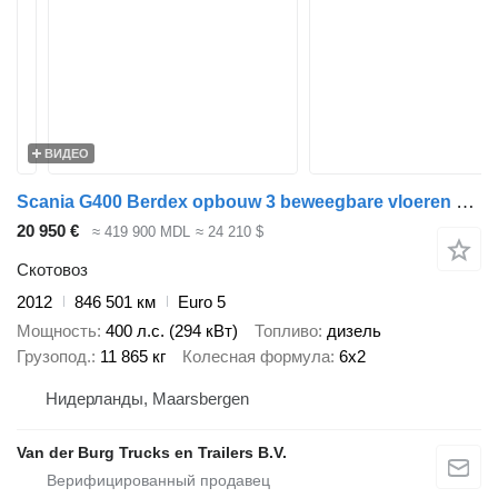
ВИДЕО
Scania G400 Berdex opbouw 3 beweegbare vloeren 6 x 2 Retarder
20 950 €
≈ 419 900 MDL
≈ 24 210 $
Скотовоз
2012
846 501 км
Euro 5
Мощность
400 л.с. (294 кВт)
Топливо
дизель
Грузопод.
11 865 кг
Колесная формула
6x2
Нидерланды, Maarsbergen
Van der Burg Trucks en Trailers B.V.