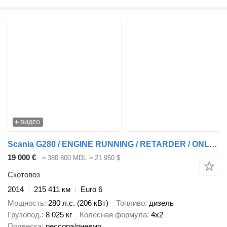
ВИДЕО
Scania G280 / ENGINE RUNNING / RETARDER / ONLY:215411 KM / LIVESTOCK /
19 000 €
≈ 380 800 MDL
≈ 21 950 $
Скотовоз
2014
215 411 км
Euro 6
Мощность
280 л.с. (206 кВт)
Топливо
дизель
Грузопод.
8 025 кг
Колесная формула
4x2
Подвеска
рессора/пневмо