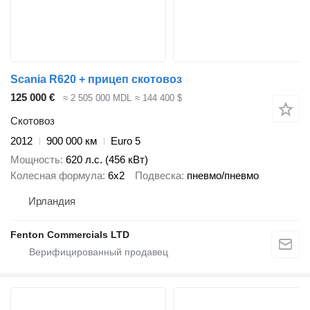
Scania R620 + прицеп скотовоз
125 000 €
≈ 2 505 000 MDL
≈ 144 400 $
Скотовоз
2012
900 000 км
Euro 5
Мощность
620 л.с. (456 кВт)
Колесная формула
6x2
Подвеска
пневмо/пневмо
Ирландия
Fenton Commercials LTD