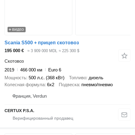
ВИДЕО
Scania S500 + прицеп скотовоз
195 000 €
≈ 3 909 000 MDL
≈ 225 300 $
Скотовоз
2019
466 000 км
Euro 6
Мощность
500 л.с. (368 кВт)
Топливо
дизель
Колесная формула
6x2
Подвеска
пневмо/пневмо
Франция, Verdun
CERTUX P.S.A.