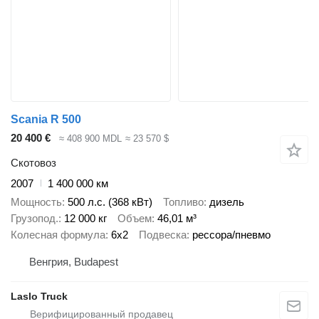
Scania R 500
20 400 €
≈ 408 900 MDL
≈ 23 570 $
Скотовоз
2007
1 400 000 км
Мощность
500 л.с. (368 кВт)
Топливо
дизель
Грузопод.
12 000 кг
Объем
46,01 м³
Колесная формула
6x2
Подвеска
рессора/пневмо
Венгрия, Budapest
Laslo Truck