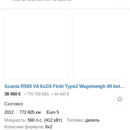
Scania R560 V8 6x2/4 Finkl Type2 Wage/weigh lift belast beweegbahr
38 450 €
≈ 770 700 MDL
≈ 44 430 $
Скотовоз
2012
772 605 км
Euro 5
Мощность
560 л.с. (412 кВт)
Топливо
дизель
Колесная формула
6x2