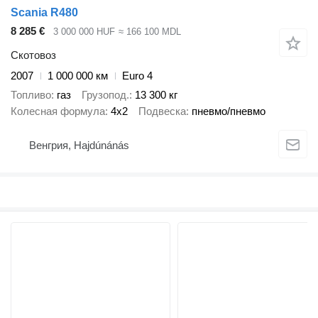
Scania R480
8 285 €
3 000 000 HUF
≈ 166 100 MDL
Скотовоз
2007
1 000 000 км
Euro 4
Топливо
газ
Грузопод.
13 300 кг
Колесная формула
4x2
Подвеска
пневмо/пневмо
Венгрия, Hajdúnánás