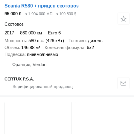
Scania R580 + прицеп скотовоз
95 000 €
≈ 1 904 000 MDL
≈ 109 800 $
Скотовоз
2017
860 000 км
Euro 6
Мощность
580 л.с. (426 кВт)
Топливо
дизель
Объем
146,88 м³
Колесная формула
6x2
Подвеска
пневмо/пневмо
Франция, Verdun
CERTUX P.S.A.