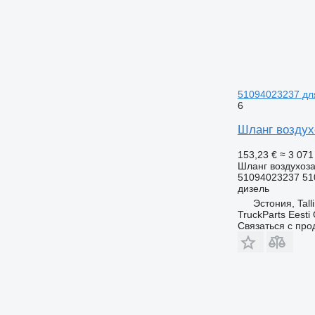
51094023237 дл
6
Шланг воздух
153,23 €
≈ 3 07
Шланг воздухоз
51094023237 51
дизель
Эстония, Tall
TruckParts Eesti
Связаться с пр