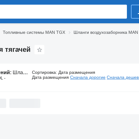
Топливные системы MAN TGX
Шланги воздухозаборника MAN
 тягачей
ений:
Шланги воздухозаборника MAN TGX для тягачей
Сортировка
:
Дата размещения
Дата размещения
Сначала дорогие
Сначала деше
L -