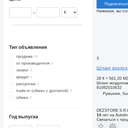
Португалия
Подписатьс
Польша
Нажимая, вы со
–
Тип объявления
продажа
3
от производителя
Шланг воздух
лизинг
кредит
28 €
≈ 561,20 M
Шланг воздухоз
рассрочка
81082010632
trade-in (обмен с доплатой)
Румыния, Su
обмен
DEZSTORE S.R.
14
лет на Autoli
Год выпуска
Связаться с пр