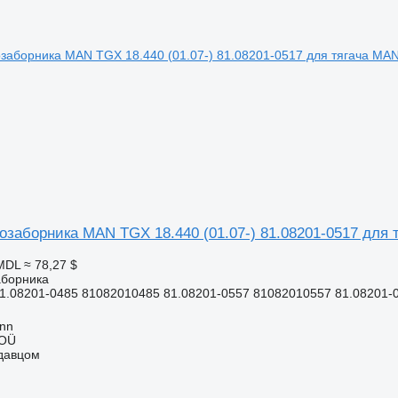
озаборника MAN TGX 18.440 (01.07-) 81.08201-0517 для
 MDL
≈ 78,27 $
аборника
1.08201-0485 81082010485 81.08201-0557 81082010557 81.08201-0
inn
 OÜ
одавцом