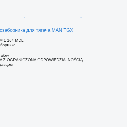
озаборника для тягача MAN TGX
≈ 1 164 MDL
аборника
hałów
KA Z OGRANICZONĄ ODPOWIEDZIALNOŚCIĄ
одавцом