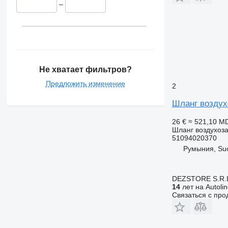
–
Не хватает фильтров?
Предложить изменение
2
Шланг воздух
26 €
≈ 521,10 M
Шланг воздухоз
51094020370
Румыния, Su
DEZSTORE S.R.
14
лет на Autoli
Связаться с пр