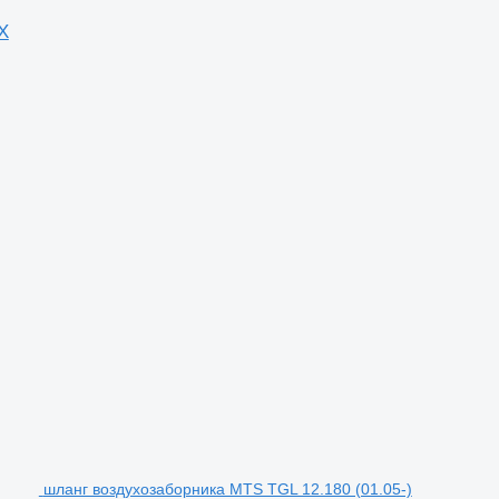
X
шланг воздухозаборника MTS TGL 12.180 (01.05-)