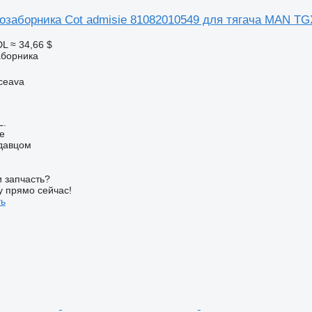
озаборника Cot admisie 81082010549 для тягача MAN TG
DL
≈ 34,66 $
аборника
ceava
L.
ne
одавцом
 запчасть?
у прямо сейчас!
ть