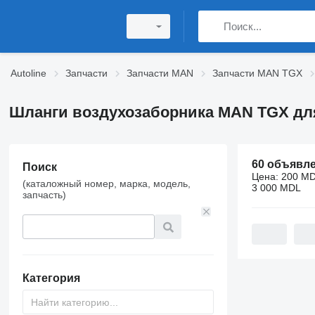
Autoline
Запчасти
Запчасти MAN
Запчасти MAN TGX
Шланги воздухозаборника MAN TGX для
60 объявл
Поиск
Цена:
200 MD
(каталожный номер, марка, модель,
3 000 MDL
запчасть)
Категория