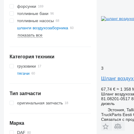
форсунки
топливные баки
топливные насосы
шланги воздухозаборника
показать все
Категория техники
грузовики
3
тягачи
Шланг воздух
67,74 €
≈ 1 358
Тип запчасти
Шланг воздухоз
81.08201-0517 8
оригинальная запчасть
дизель
Эстония, Tall
TruckParts Eesti
Связаться с пр
Марка
DAF