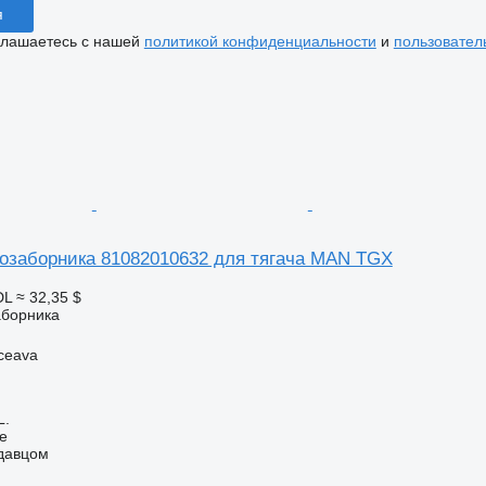
я
глашаетесь с нашей
политикой конфиденциальности
и
пользовател
озаборника 81082010632 для тягача MAN TGX
DL
≈ 32,35 $
аборника
ceava
L.
ne
одавцом