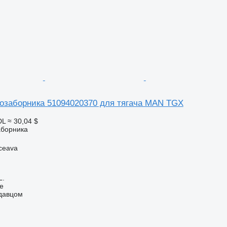
озаборника 51094020370 для тягача MAN TGX
DL
≈ 30,04 $
аборника
ceava
L.
ne
одавцом