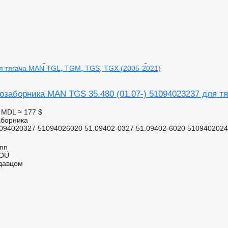
я тягача MAN TGL, TGM, TGS, TGX (2005-2021)
озаборника MAN TGS 35.480 (01.07-) 51094023237 для т
1 MDL
≈ 177 $
аборника
094020327 51094026020 51.09402-0327 51.09402-6020 5109402024
inn
 OÜ
одавцом