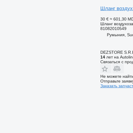
Шланг воздух
30 €
≈ 601,30 M
Шланг воздухоз
81082010549
Румыния, Su
DEZSTORE S.R.
14
лет на Autoli
Связаться с пр
Не можете найти
Отправьте заявк
Заказать запчас