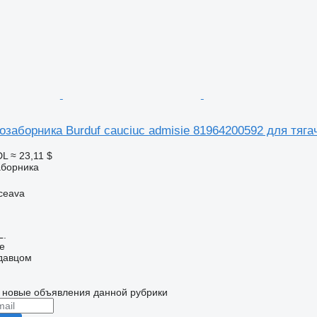
озаборника Burduf cauciuc admisie 81964200592 для тяг
DL
≈ 23,11 $
аборника
ceava
L.
ne
одавцом
 новые объявления данной рубрики