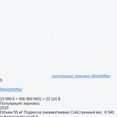
полуприцеп зерновоз Weightlifter
9
Weightlifter
19 999 €
≈ 400 900 MDL
≈ 23 110 $
Полуприцеп зерновоз
2019
Объем
55 м³
Подвеска
пневмо/пневмо
Собственный вес
6 540
кг
Количество осей
3