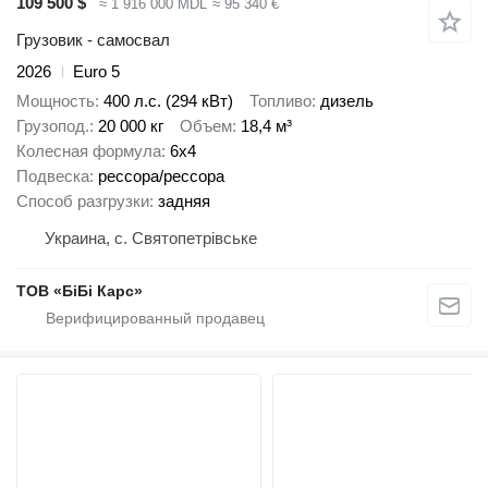
109 500 $
≈ 1 916 000 MDL
≈ 95 340 €
Грузовик - самосвал
2026
Euro 5
Мощность
400 л.с. (294 кВт)
Топливо
дизель
Грузопод.
20 000 кг
Объем
18,4 м³
Колесная формула
6x4
Подвеска
рессора/рессора
Способ разгрузки
задняя
Украина, с. Святопетрівське
ТОВ «БіБі Карс»