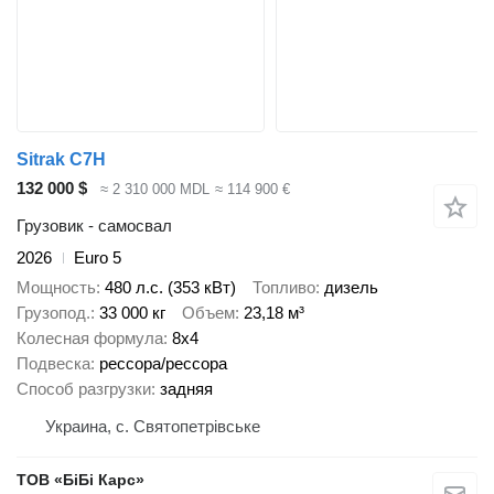
Sitrak C7H
132 000 $
≈ 2 310 000 MDL
≈ 114 900 €
Грузовик - самосвал
2026
Euro 5
Мощность
480 л.с. (353 кВт)
Топливо
дизель
Грузопод.
33 000 кг
Объем
23,18 м³
Колесная формула
8x4
Подвеска
рессора/рессора
Способ разгрузки
задняя
Украина, с. Святопетрівське
ТОВ «БіБі Карс»