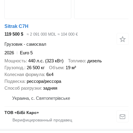
Sitrak C7H
119 500 $
≈ 2 091 000 MDL
≈ 104 000 €
Грузовик - самосвал
2026
Euro 5
Мощность
440 л.с. (323 кВт)
Топливо
дизель
Грузопод.
26 500 кг
Объем
19 м³
Колесная формула
6x4
Подвеска
рессора/рессора
Способ разгрузки
задняя
Украина, с. Святопетрівське
ТОВ «БіБі Карс»