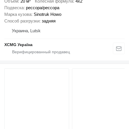
Объем
20 м³
Колесная формула
4x2
Подвеска
рессора/рессора
Марка кузова
Sinotruk Howo
Способ разгрузки
задняя
Украина, Lutsk
XCMG Україна