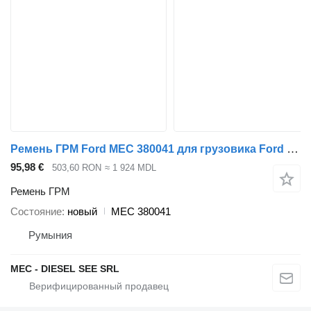
Ремень ГРМ Ford MEC 380041 для грузовика Ford TRANSIT 2.4 H9FB D JXFA C PHFA6 PZ TCK138WO
95,98 €
503,60 RON
≈ 1 924 MDL
Ремень ГРМ
Состояние
новый
MEC 380041
Румыния
MEC - DIESEL SEE SRL