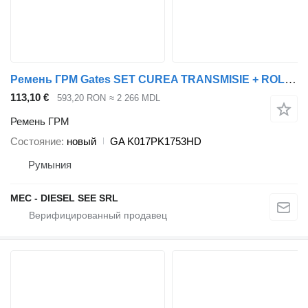
Ремень ГРМ Gates SET CUREA TRANSMISIE + ROLA GHIDARE+ROLA TRANSMISIE GA K017PK1753HD для грузовика DAF CF 85, X
113,10 €
593,20 RON
≈ 2 266 MDL
Ремень ГРМ
Состояние
новый
GA K017PK1753HD
Румыния
MEC - DIESEL SEE SRL