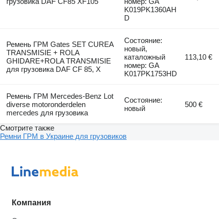
грузовика DAF CF85 XF105
номер: GA
K019PK1360AH
D
Состояние:
Ремень ГРМ Gates SET CUREA
новый,
TRANSMISIE + ROLA
каталожный
113,10 €
GHIDARE+ROLA TRANSMISIE
номер: GA
для грузовика DAF CF 85, X
K017PK1753HD
Ремень ГРМ Mercedes-Benz Lot
Состояние:
diverse motoronderdelen
500 €
новый
mercedes для грузовика
Смотрите также
Ремни ГРМ в Украине для грузовиков
Компания