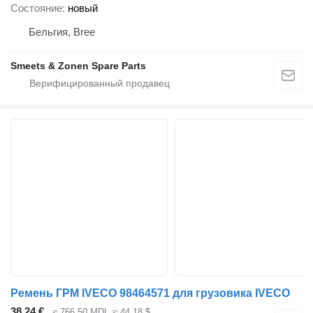
Состояние
новый
Бельгия, Bree
Smeets & Zonen Spare Parts
Ремень ГРМ IVECO 98464571 для грузовика IVECO
38,24 €
≈ 766,50 MDL
≈ 44,18 $