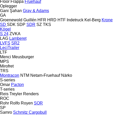
Floor
Frappa
Fruehauf
Oplegger
Gani Şahan
Gray & Adams
GA
Groenewold
Guillén
HFR
HRD
HTF
Indetruck
Kel-Berg
Krone
SD
SDK
SDP
SDR
SZ
TKS
Kögel
S 24
ZVKA
LAG
Lamberet
LVFS
SR2
LeciTrailer
LTF
Menci
Meusburger
MPS
Mirofret
TRS
Montracon
NTM
Netam-Fruehauf
Närko
S-series
Omar
Pacton
T-series
Reis Treyler
Renders
ROC
Rohr
Rolfo
Royen
SOR
SP
Samro
Schmitz Cargobull