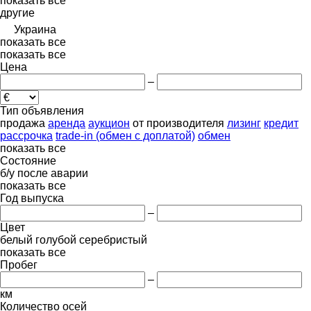
показать все
другие
Украина
показать все
показать все
Цена
–
Тип объявления
продажа
аренда
аукцион
от производителя
лизинг
кредит
рассрочка
trade-in (обмен с доплатой)
обмен
показать все
Состояние
б/у
после аварии
показать все
Год выпуска
–
Цвет
белый
голубой
серебристый
показать все
Пробег
–
км
Количество осей