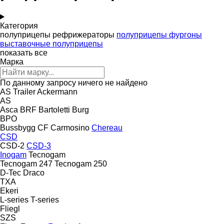
Категория
полуприцепы рефрижераторы
полуприцепы фургоны
выставочные полуприцепы
показать все
Марка
По данному запросу ничего не найдено
AS Trailer
Ackermann
AS
Asca
BRF
Bartoletti
Burg
BPO
Bussbygg
CF
Carmosino
Chereau
CSD
CSD-2
CSD-3
Inogam
Tecnogam
Tecnogam 247
Tecnogam 250
D-Tec
Draco
TXA
Ekeri
L-series
T-series
Fliegl
SZS