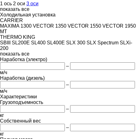
1 ось
2 оси
3 оси
показать все
Холодильная установка
CARRIER
MAXIMA 1300
VECTOR 1350
VECTOR 1550
VECTOR 1950
MT
THERMO KING
SBIII
SL200E
SL400
SL400E
SLX 300
SLX Spectrum
SLXi-
200
показать все
Наработка (электро)
–
м/ч
Наработка (дизель)
–
м/ч
Характеристики
Грузоподъемность
–
кг
Собственный вес
–
кг