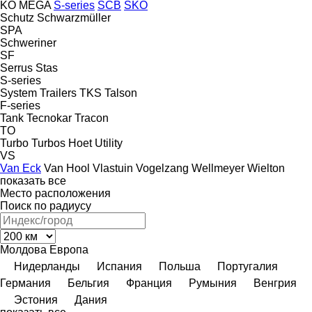
KO
MEGA
S-series
SCB
SKO
Schutz
Schwarzmüller
SPA
Schweriner
SF
Serrus
Stas
S-series
System Trailers
TKS
Talson
F-series
Tank
Tecnokar
Tracon
TO
Turbo
Turbos Hoet
Utility
VS
Van Eck
Van Hool
Vlastuin
Vogelzang
Wellmeyer
Wielton
показать все
Место расположения
Поиск по радиусу
Молдова
Европа
Нидерланды
Испания
Польша
Португалия
Германия
Бельгия
Франция
Румыния
Венгрия
Эстония
Дания