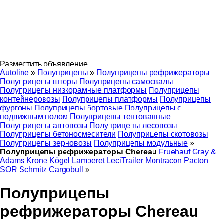
Разместить объявление
Autoline
»
Полуприцепы
»
Полуприцепы рефрижераторы
Полуприцепы шторы
Полуприцепы самосвалы
Полуприцепы низкорамные платформы
Полуприцепы
контейнеровозы
Полуприцепы платформы
Полуприцепы
фургоны
Полуприцепы бортовые
Полуприцепы с
подвижным полом
Полуприцепы тентованные
Полуприцепы автовозы
Полуприцепы лесовозы
Полуприцепы бетоносмесители
Полуприцепы скотовозы
Полуприцепы зерновозы
Полуприцепы модульные
»
Полуприцепы рефрижераторы Chereau
Fruehauf
Gray &
Adams
Krone
Kögel
Lamberet
LeciTrailer
Montracon
Pacton
SOR
Schmitz Cargobull
»
Полуприцепы
рефрижераторы Chereau