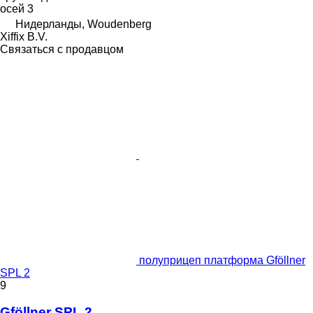
осей
3
Нидерланды, Woudenberg
Xiffix B.V.
Связаться с продавцом
полуприцеп платформа Gföllner
SPL 2
9
Gföllner SPL 2