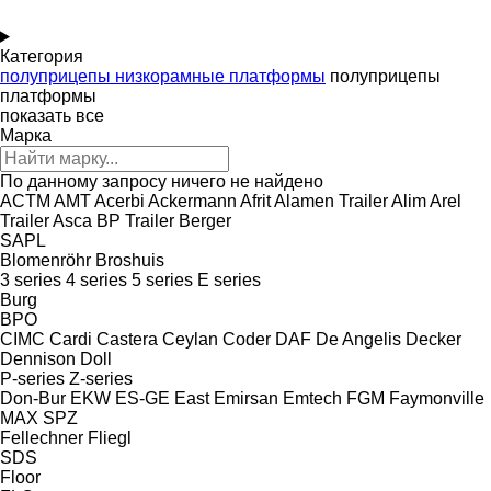
Категория
полуприцепы низкорамные платформы
полуприцепы
платформы
показать все
Марка
По данному запросу ничего не найдено
ACTM
AMT
Acerbi
Ackermann
Afrit
Alamen Trailer
Alim
Arel
Trailer
Asca
BP Trailer
Berger
SAPL
Blomenröhr
Broshuis
3 series
4 series
5 series
E series
Burg
BPO
CIMC
Cardi
Castera
Ceylan
Coder
DAF
De Angelis
Decker
Dennison
Doll
P-series
Z-series
Don-Bur
EKW
ES-GE
East
Emirsan
Emtech
FGM
Faymonville
MAX
SPZ
Fellechner
Fliegl
SDS
Floor