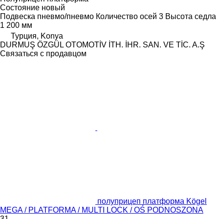
Состояние
новый
Подвеска
пневмо/пневмо
Количество осей
3
Высота седла
1 200 мм
Турция, Konya
DURMUŞ ÖZGÜL OTOMOTİV İTH. İHR. SAN. VE TİC. A.Ş
Связаться с продавцом
полуприцеп платформа Kögel
MEGA / PLATFORMA / MULTI LOCK / OŚ PODNOSZONA
31