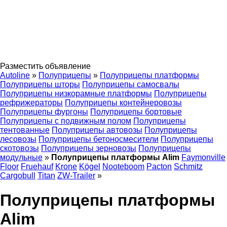
Разместить объявление
Autoline
»
Полуприцепы
»
Полуприцепы платформы
Полуприцепы шторы
Полуприцепы самосвалы
Полуприцепы низкорамные платформы
Полуприцепы
рефрижераторы
Полуприцепы контейнеровозы
Полуприцепы фургоны
Полуприцепы бортовые
Полуприцепы с подвижным полом
Полуприцепы
тентованные
Полуприцепы автовозы
Полуприцепы
лесовозы
Полуприцепы бетоносмесители
Полуприцепы
скотовозы
Полуприцепы зерновозы
Полуприцепы
модульные
»
Полуприцепы платформы Alim
Faymonville
Floor
Fruehauf
Krone
Kögel
Nooteboom
Pacton
Schmitz
Cargobull
Titan
ZW-Trailer
»
Полуприцепы платформы
Alim