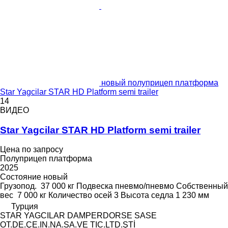
новый полуприцеп платформа
Star Yagcilar STAR HD Platform semi trailer
14
ВИДЕО
Star Yagcilar STAR HD Platform semi trailer
Цена по запросу
Полуприцеп платформа
2025
Состояние
новый
Грузопод.
37 000 кг
Подвеска
пневмо/пневмо
Собственный
вес
7 000 кг
Количество осей
3
Высота седла
1 230 мм
Турция
STAR YAGCILAR DAMPERDORSE SASE
OT.DE.ÇE.IN.NA.SA.VE TIC.LTD.ŞTİ