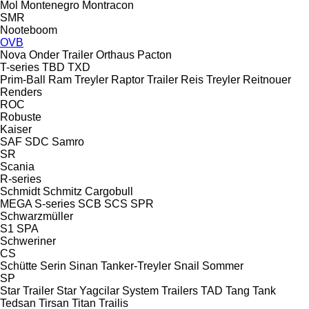
Mol
Montenegro
Montracon
SMR
Nooteboom
OVB
Nova
Onder Trailer
Orthaus
Pacton
T-series
TBD
TXD
Prim-Ball
Ram Treyler
Raptor Trailer
Reis Treyler
Reitnouer
Renders
ROC
Robuste
Kaiser
SAF
SDC
Samro
SR
Scania
R-series
Schmidt
Schmitz Cargobull
MEGA
S-series
SCB
SCS
SPR
Schwarzmüller
S1
SPA
Schweriner
CS
Schütte
Serin
Sinan Tanker-Treyler
Snail
Sommer
SP
Star Trailer
Star Yagcilar
System Trailers
TAD
Tang
Tank
Tedsan
Tirsan
Titan
Trailis