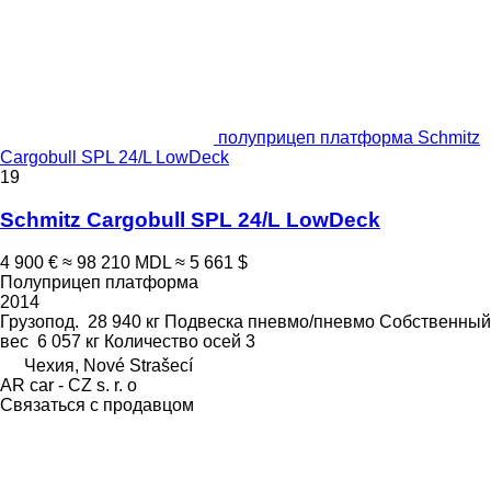
полуприцеп платформа Schmitz
Cargobull SPL 24/L LowDeck
19
Schmitz Cargobull SPL 24/L LowDeck
4 900 €
≈ 98 210 MDL
≈ 5 661 $
Полуприцеп платформа
2014
Грузопод.
28 940 кг
Подвеска
пневмо/пневмо
Собственный
вес
6 057 кг
Количество осей
3
Чехия, Nové Strašecí
AR car - CZ s. r. o
Связаться с продавцом