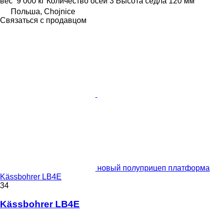
вес
9 000 кг
Количество осей
3
Высота седла
120 мм
Польша, Chojnice
Связаться с продавцом
новый полуприцеп платформа
Kässbohrer LB4E
34
Kässbohrer LB4E