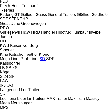
FLO
Frech-Hoch
Fruehauf
T-series
Fudeng
GT
Galleon
Gauss
General Trailers
Gföllner
Goldhofer
SPZ
STPA
THP
Great Dane
Groenewegen
DRO
Gürleşenyıl
H&W
HRD
Hangler
Hipotruk
Humbaur
Invepe
Jumbo
DO
KWB
Kaiser
Kel-Berg
S-series
King
Kotschenreuther
Krone
Mega Liner
Profi Liner
SD
SDP
Kässbohrer
LB
SB
XS
Kögel
S 24
SN
LAG
0-3
O-3
Langendorf
LeciTrailer
SR
Leciñena
Lider
LinTrailers
MAX Trailer
Makinsan
Massey
Mega
Meusburger
MPS