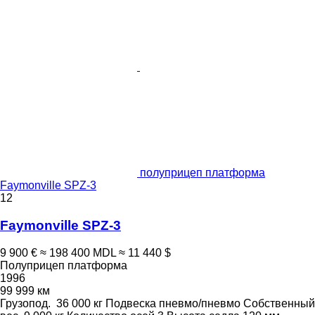
полуприцеп платформа
Faymonville SPZ-3
12
Faymonville SPZ-3
9 900 €
≈ 198 400 MDL
≈ 11 440 $
Полуприцеп платформа
1996
99 999 км
Грузопод.
36 000 кг
Подвеска
пневмо/пневмо
Собственный