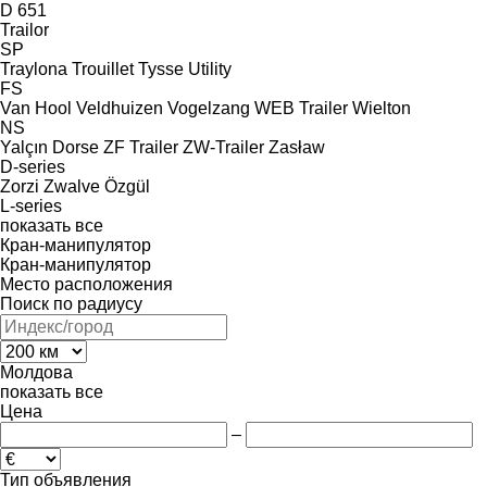
D 651
Trailor
SP
Traylona
Trouillet
Tysse
Utility
FS
Van Hool
Veldhuizen
Vogelzang
WEB Trailer
Wielton
NS
Yalçın Dorse
ZF Trailer
ZW-Trailer
Zasław
D-series
Zorzi
Zwalve
Özgül
L-series
показать все
Кран-манипулятор
Кран-манипулятор
Место расположения
Поиск по радиусу
Молдова
показать все
Цена
–
Тип объявления