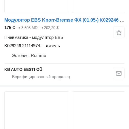
Модулятор EBS Knorr-Bremse ФХ (01.05-) K029246 для грузовика Volvo FH12, FH16, NH12, FH, VNL780 (1993-2014)
175 €
≈ 3 508 MDL
≈ 202,20 $
Пневматика - модулятор EBS
K029246 21114974
дизель
Эстония, Rummu
KB AUTO EESTI OÜ