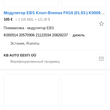
Модулятор EBS Knorr-Bremse FH16 (01.93-) K000914 для грузовика Volvo FH12, FH16, NH12, FH, VNL780 (1993-2014)
105 €
≈ 2 105 MDL
≈ 121,30 $
Пневматика - модулятор EBS
K000914 20570906 21122034 20828237
дизель
Эстония, Rummu
KB AUTO EESTI OÜ