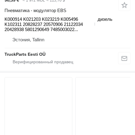
≈ 1 972 MDL
≈ 113,70 $
Пневматика - модулятор EBS
K000914 K021203 K023219 K005496
дизель
K102311 20828237 20570906 21122034
20428938 5801290649 7485003022...
Эстония, Tallinn
TruckParts Eesti OÜ