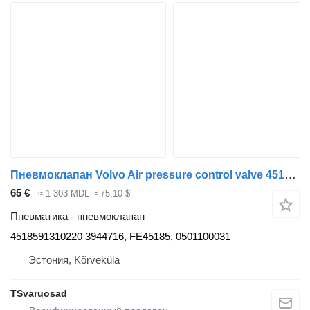
Пневмоклапан Volvo Air pressure control valve 4518591310220 для тягача Volvo FH12 4x2
65 €
≈ 1 303 MDL
≈ 75,10 $
Пневматика - пневмоклапан
4518591310220 3944716, FE45185, 0501100031
Эстония, Kõrveküla
TSvaruosad