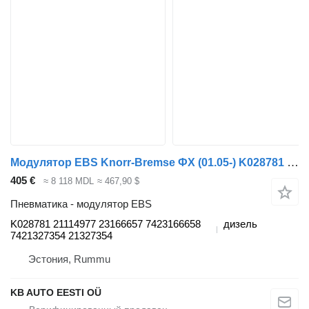
Модулятор EBS Knorr-Bremse ФХ (01.05-) K028781 для грузовика Volvo FH12, FH16, NH12, FH, VNL780 (1993-2014)
405 €
≈ 8 118 MDL
≈ 467,90 $
Пневматика - модулятор EBS
K028781 21114977 23166657 7423166658
дизель
7421327354 21327354
Эстония, Rummu
KB AUTO EESTI OÜ