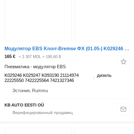
Модулятор EBS Knorr-Bremse ФХ (01.05-) K029246 для грузовика Volvo FH12, FH16, NH12, FH, VNL780 (1993-2014)
165 €
≈ 3 307 MDL
≈ 190,60 $
Пневматика - модулятор EBS
K029246 K029247 K093190 21114974
дизель
22225550 7422225564 7421327346
Эстония, Rummu
KB AUTO EESTI OÜ