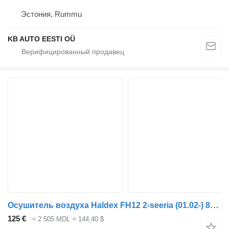
Эстония, Rummu
KB AUTO EESTI OÜ
Осушитель воздуха Haldex FH12 2-seeria (01.02-) 87025 для грузовика Volvo FH12, FH16, NH12, FH, VNL780 (1993-2014)
125 €
≈ 2 505 MDL
≈ 144,40 $