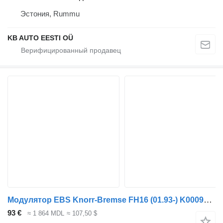
Эстония, Rummu
KB AUTO EESTI OÜ
Модулятор EBS Knorr-Bremse FH16 (01.93-) K000914 K021203 для тягача Volvo FH12, FH16, NH12, FH, VNL780 (1993-2014)
93 €
≈ 1 864 MDL
≈ 107,50 $