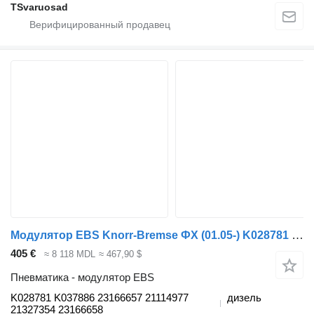
TSvaruosad
Модулятор EBS Knorr-Bremse ФХ (01.05-) K028781 K037886 для грузовика Volvo FH12, FH16, NH12, FH, VNL780 (1993-2014)
405 €
≈ 8 118 MDL
≈ 467,90 $
Пневматика - модулятор EBS
K028781 K037886 23166657 21114977
дизель
21327354 23166658