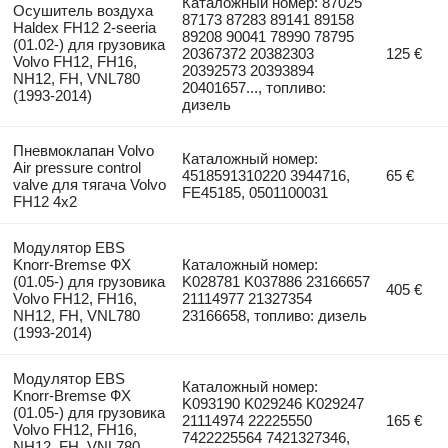
Каталожный номер: 87025
Осушитель воздуха
87173 87283 89141 89158
Haldex FH12 2-seeria
89208 90041 78990 78795
(01.02-) для грузовика
20367372 20382303
125 €
Volvo FH12, FH16,
20392573 20393894
NH12, FH, VNL780
20401657..., топливо:
(1993-2014)
дизель
Пневмоклапан Volvo
Каталожный номер:
Air pressure control
4518591310220 3944716,
65 €
valve для тягача Volvo
FE45185, 0501100031
FH12 4x2
Модулятор EBS
Knorr-Bremse ФХ
Каталожный номер:
(01.05-) для грузовика
K028781 K037886 23166657
405 €
Volvo FH12, FH16,
21114977 21327354
NH12, FH, VNL780
23166658, топливо: дизель
(1993-2014)
Модулятор EBS
Каталожный номер:
Knorr-Bremse ФХ
K093190 K029246 K029247
(01.05-) для грузовика
21114974 22225550
165 €
Volvo FH12, FH16,
7422225564 7421327346,
NH12, FH, VNL780