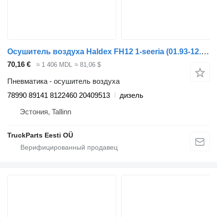
Осушитель воздуха Haldex FH12 1-seeria (01.93-12.02) 78990 89141 для тягача Volvo FH12, FH16, NH12, FH, VNL780 (1993-2014)
70,16 €
≈ 1 406 MDL
≈ 81,06 $
Пневматика - осушитель воздуха
78990 89141 8122460 20409513
дизель
Эстония, Tallinn
TruckParts Eesti OÜ