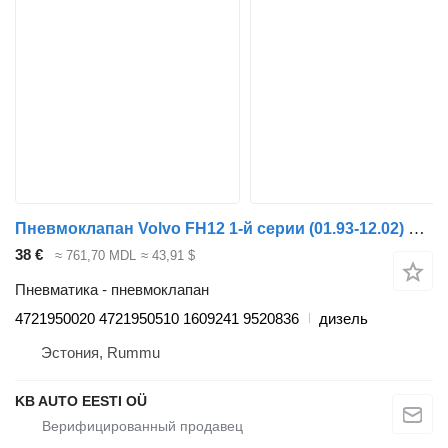
Пневмоклапан Volvo FH12 1-й серии (01.93-12.02) 4721950020 для грузовика Volvo FH12, FH16, NH12, FH, VNL780 (1993-2014)
38 €
≈ 761,70 MDL
≈ 43,91 $
Пневматика - пневмоклапан
4721950020 4721950510 1609241 9520836
дизель
Эстония, Rummu
KB AUTO EESTI OÜ