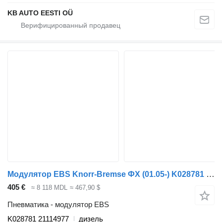
KB AUTO EESTI OÜ
Модулятор EBS Knorr-Bremse ФХ (01.05-) K028781 для грузовика Volvo FH12, FH16, NH12, FH, VNL780 (1993-2014)
405 €
≈ 8 118 MDL
≈ 467,90 $
Пневматика - модулятор EBS
K028781 21114977
дизель