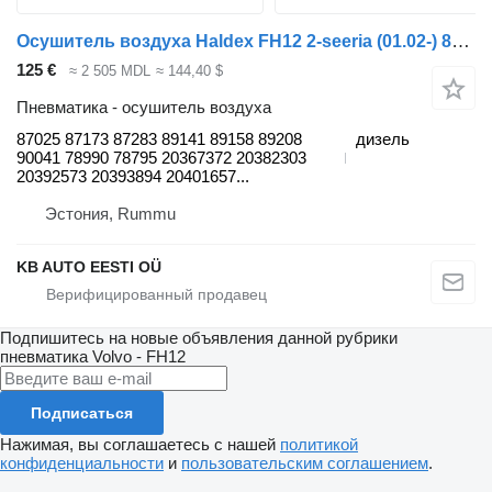
Осушитель воздуха Haldex FH12 2-seeria (01.02-) 87025 для грузовика Volvo FH12, FH16, NH12, FH, VNL780 (1993-2014)
125 €
≈ 2 505 MDL
≈ 144,40 $
Пневматика - осушитель воздуха
87025 87173 87283 89141 89158 89208
дизель
90041 78990 78795 20367372 20382303
20392573 20393894 20401657...
Эстония, Rummu
KB AUTO EESTI OÜ
Подпишитесь на новые объявления данной рубрики
пневматика
Volvo - FH12
Подписаться
Нажимая, вы соглашаетесь с нашей
политикой
конфиденциальности
и
пользовательским соглашением
.