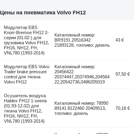
Цены на пневматика Volvo FH12
Модулятор EBS
Knorr-Bremse FH12 2-
Каталожный номер:
серии (01.02-) для
BR9191 20516342
43 €
грузовика Volvo FH12,
21893128, топливо: дизель
FH16, NH12, FH,
VNL780 (1993-2014)
Модулятор EBS Volvo
Каталожный номер:
Trailer brake pressure
20456422
97,50 €
control для тягача
20374447,20374946,204564
Volvo FH12
22,20542736,0486205019
Осушитель воздуха
Haldex FH12 1-seeria
Каталожный номер: 78990
(01.93-12.02) для
89141 8122460 20409513,
70,16 €
тягача Volvo FH12,
топливо: дизель
FH16, NH12, FH,
VNL780 (1993-2014)