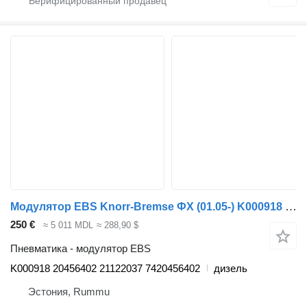
Модулятор EBS Knorr-Bremse ФХ (01.05-) K000918 для грузовика Volvo FH12, FH16, NH12, FH, VNL780 (1993-2014)
250 €
≈ 5 011 MDL
≈ 288,90 $
Пневматика - модулятор EBS
K000918 20456402 21122037 7420456402
дизель
Эстония, Rummu