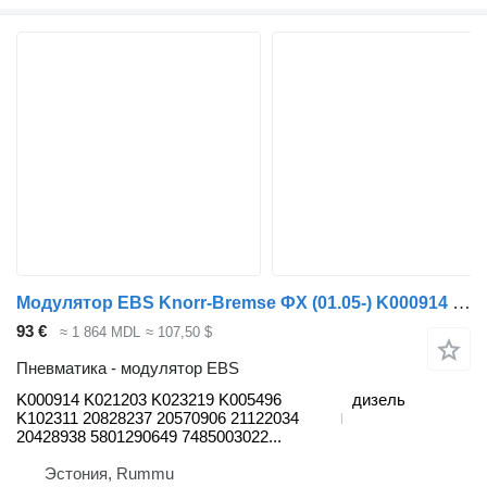
Модулятор EBS Knorr-Bremse ФХ (01.05-) K000914 для грузовика Volvo FH12, FH16, NH12, FH, VNL780 (1993-2014)
93 €
≈ 1 864 MDL
≈ 107,50 $
Пневматика - модулятор EBS
K000914 K021203 K023219 K005496
дизель
K102311 20828237 20570906 21122034
20428938 5801290649 7485003022...
Эстония, Rummu