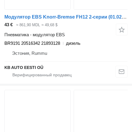
Модулятор EBS Knorr-Bremse FH12 2-серии (01.02-) BR9191 для грузовика Volvo FH12, FH16, NH12, FH, VNL780 (1993-2014)
43 €
≈ 861,90 MDL
≈ 49,68 $
Пневматика - модулятор EBS
BR9191 20516342 21893128
дизель
Эстония, Rummu
KB AUTO EESTI OÜ