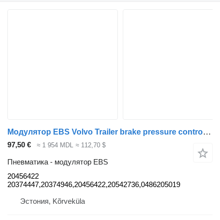
Модулятор EBS Volvo Trailer brake pressure control 20456422 для тягача Volvo FH12
97,50 €
≈ 1 954 MDL
≈ 112,70 $
Пневматика - модулятор EBS
20456422
20374447,20374946,20456422,20542736,0486205019
Эстония, Kõrveküla