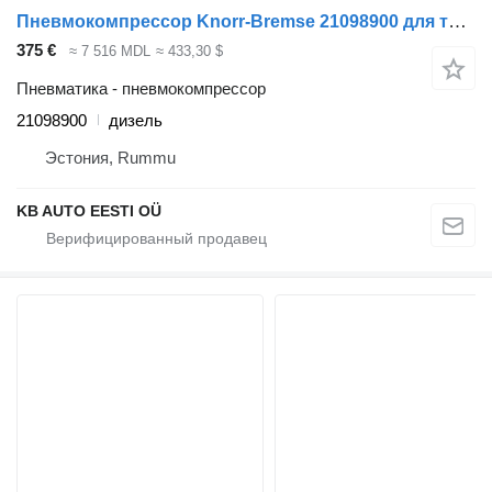
Пневмокомпрессор Knorr-Bremse 21098900 для тягача Volvo FH12, FH16, NH12, FH, VNL780 (1993-2014)
375 €
≈ 7 516 MDL
≈ 433,30 $
Пневматика - пневмокомпрессор
21098900
дизель
Эстония, Rummu
KB AUTO EESTI OÜ