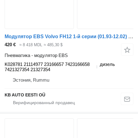
Модулятор EBS Volvo FH12 1-й серии (01.93-12.02) K028781 для грузовика Volvo FH12, FH16, NH12, FH, VNL780 (1993-2014)
420 €
≈ 8 418 MDL
≈ 485,30 $
Пневматика - модулятор EBS
K028781 21114977 23166657 7423166658
дизель
7421327354 21327354
Эстония, Rummu
KB AUTO EESTI OÜ