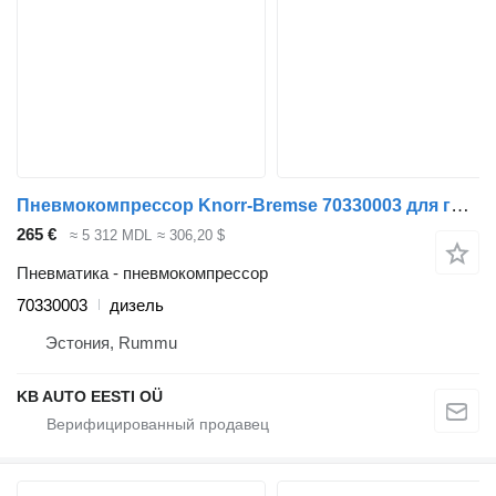
Пневмокомпрессор Knorr-Bremse 70330003 для грузовика Volvo FH12, FH16, NH12, FH, VNL780 (1993-2014)
265 €
≈ 5 312 MDL
≈ 306,20 $
Пневматика - пневмокомпрессор
70330003
дизель
Эстония, Rummu
KB AUTO EESTI OÜ