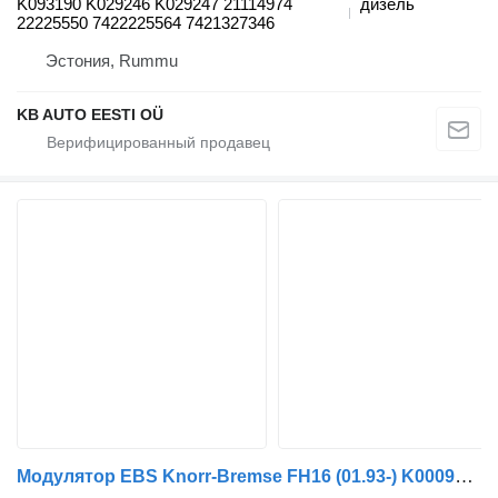
K093190 K029246 K029247 21114974
дизель
22225550 7422225564 7421327346
Эстония, Rummu
KB AUTO EESTI OÜ
Модулятор EBS Knorr-Bremse FH16 (01.93-) K000914 K021203 для грузовика Volvo FH12 FH16 NH12 FH VNL780 (1993-2014)