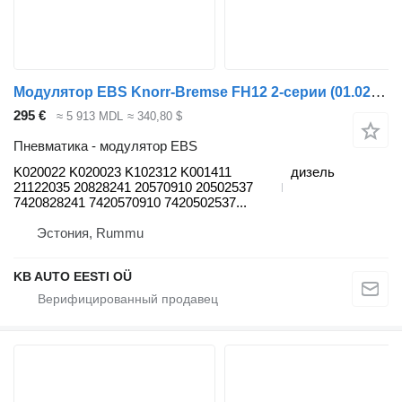
Модулятор EBS Knorr-Bremse FH12 2-серии (01.02-) K020022 для грузовика Volvo FH12, FH16, NH12, FH
295 €
≈ 5 913 MDL
≈ 340,80 $
Пневматика - модулятор EBS
K020022 K020023 K102312 K001411
дизель
21122035 20828241 20570910 20502537
7420828241 7420570910 7420502537...
Эстония, Rummu
KB AUTO EESTI OÜ