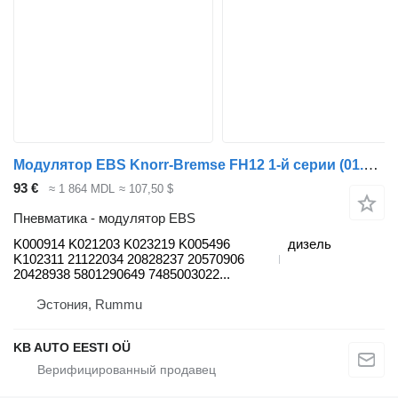
Модулятор EBS Knorr-Bremse FH12 1-й серии (01.93-12.02) K000914 для грузовика Volvo FH12, FH16, NH12, FH, VNL780 (1993-2014)
93 €
≈ 1 864 MDL
≈ 107,50 $
Пневматика - модулятор EBS
K000914 K021203 K023219 K005496
дизель
K102311 21122034 20828237 20570906
20428938 5801290649 7485003022...
Эстония, Rummu
KB AUTO EESTI OÜ