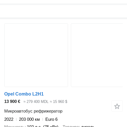
Opel Combo L2H1
13 900 €
≈ 279 400 MDL
≈ 15 960 $
Микроавтобус рефрижератор
2022
203 000 км
Euro 6
Мощность
102 л.с. (75 кВт)
Топливо
дизель