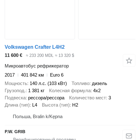
Volkswagen Crafter L4H2
11 600 €
≈ 233 200 MDL
≈ 13 320 $
Микроавтобус рефрижератор
2017
401 842 км
Euro 6
Мощность
140 л.с. (103 кВт)
Топливо
дизель
Грузопод.
1 381 кг
Колесная формула
4x2
Подвеска
рессора/рессора
Количество мест
3
Длина (тип)
L4
Высота (тип)
H2
Польша, Bralin k/Kępna
P.W. GRIB