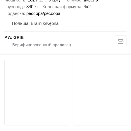
Грузопод.
840 кг
Колесная формула
4x2
Подвеска
рессора/рессора
Польша, Bralin k/Kępna
P.W. GRIB