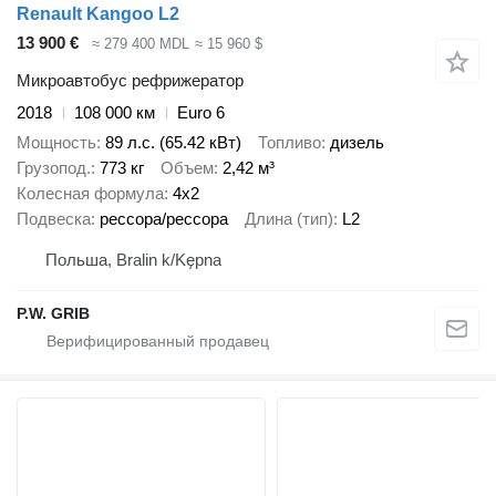
Renault Kangoo L2
13 900 €
≈ 279 400 MDL
≈ 15 960 $
Микроавтобус рефрижератор
2018
108 000 км
Euro 6
Мощность
89 л.с. (65.42 кВт)
Топливо
дизель
Грузопод.
773 кг
Объем
2,42 м³
Колесная формула
4x2
Подвеска
рессора/рессора
Длина (тип)
L2
Польша, Bralin k/Kępna
P.W. GRIB