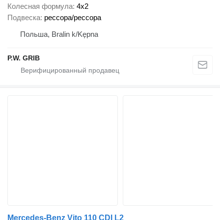
Колесная формула
4x2
Подвеска
рессора/рессора
Польша, Bralin k/Kępna
P.W. GRIB
Mercedes-Benz Vito 110 CDI L2