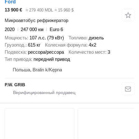
Ford
13 900 €
≈ 279 400 MDL
≈ 15 960 $
Микроавтобус рефрижератор
2020
247 000 км
Euro 6
Мощность
107 л.с. (79 кВт)
Топливо
дизель
Грузопод.
615 кг
Колесная формула
4x2
Подвеска
рессора/рессора
Количество мест
3
Тип привода
передний привод
Польша, Bralin k/Kępna
P.W. GRIB