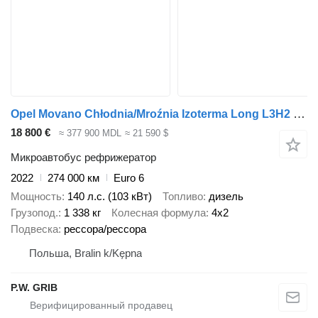
Opel Movano Chłodnia/Mroźnia Izoterma Long L3H2 Maxi Salon PL, Jeden
18 800 €
≈ 377 900 MDL
≈ 21 590 $
Микроавтобус рефрижератор
2022
274 000 км
Euro 6
Мощность
140 л.с. (103 кВт)
Топливо
дизель
Грузопод.
1 338 кг
Колесная формула
4x2
Подвеска
рессора/рессора
Польша, Bralin k/Kępna
P.W. GRIB