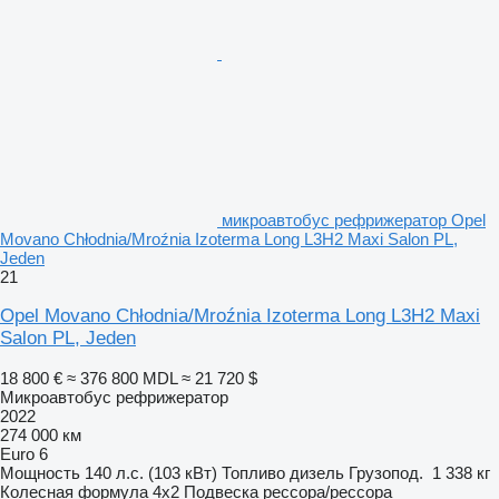
микроавтобус рефрижератор Opel
Movano Chłodnia/Mroźnia Izoterma Long L3H2 Maxi Salon PL,
Jeden
21
Opel Movano Chłodnia/Mroźnia Izoterma Long L3H2 Maxi
Salon PL, Jeden
18 800 €
≈ 376 800 MDL
≈ 21 720 $
Микроавтобус рефрижератор
2022
274 000 км
Euro 6
Мощность
140 л.с. (103 кВт)
Топливо
дизель
Грузопод.
1 338 кг
Колесная формула
4x2
Подвеска
рессора/рессора