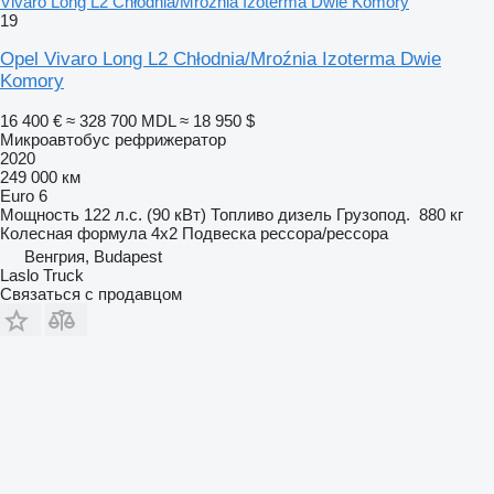
Vivaro Long L2 Chłodnia/Mroźnia Izoterma Dwie Komory
19
Opel Vivaro Long L2 Chłodnia/Mroźnia Izoterma Dwie
Komory
16 400 €
≈ 328 700 MDL
≈ 18 950 $
Микроавтобус рефрижератор
2020
249 000 км
Euro 6
Мощность
122 л.с. (90 кВт)
Топливо
дизель
Грузопод.
880 кг
Колесная формула
4x2
Подвеска
рессора/рессора
Венгрия, Budapest
Laslo Truck
Связаться с продавцом