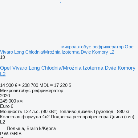
микроавтобус рефрижератор Opel
Vivaro Long Chłodnia/Mroźnia Izoterma Dwie Komory L2
19
Opel Vivaro Long Chłodnia/Mroźnia Izoterma Dwie Komory
L2
14 900 €
≈ 298 700 MDL
≈ 17 220 $
Микроавтобус рефрижератор
2020
249 000 км
Euro 6
Мощность
122 л.с. (90 кВт)
Топливо
дизель
Грузопод.
880 кг
Колесная формула
4x2
Подвеска
рессора/рессора
Длина (тип)
L2
Польша, Bralin k/Kępna
P.W. GRIB