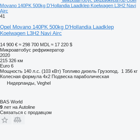
микроавтобус рефрижератор Opel
Movano 140PK 500kg D'Hollandia Laadklep Koelwagen L3H2 Navi
Airc
41
Opel Movano 140PK 500kg D'Hollandia Laadklep
Koelwagen L3H2 Navi Airc
14 900 €
≈ 298 700 MDL
≈ 17 220 $
Микроавтобус рефрижератор
2020
215 326 км
Euro 6
Мощность
140 л.с. (103 кВт)
Топливо
дизель
Грузопод.
1 356 кг
Колесная формула
4x2
Подвеска
параболическая
Нидерланды, Veghel
BAS World
9
лет на Autoline
Связаться с продавцом