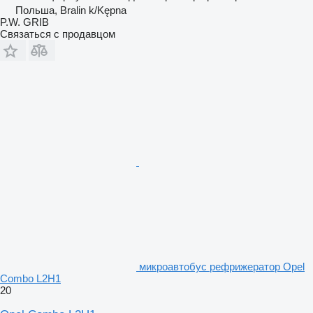
Польша, Bralin k/Kępna
P.W. GRIB
Связаться с продавцом
микроавтобус рефрижератор Opel
Combo L2H1
20