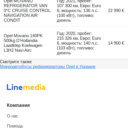
Opel MOVANO
Год: 2021, пробег:
REFRIGERATOR VAN
107 300 км, Евро: Euro
0*C CRUISE CONTROL
6, мощность: 136 л.с.
22 990 €
NAVIGATION AIR
(100 кВт), топливо:
CONDIT
дизель
Год: 2020, пробег:
Opel Movano 140PK
215 326 км, Евро: Euro
500kg D'Hollandia
6, мощность: 140 л.с.
14 900 €
Laadklep Koelwagen
(103 кВт), топливо:
L3H2 Navi Airc
дизель
Смотрите также
Микроавтобусы рефрижераторы Opel в Украине
Компания
О нас
Помощь