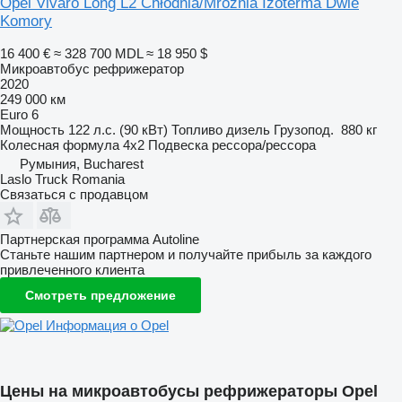
Opel Vivaro Long L2 Chłodnia/Mroźnia Izoterma Dwie
Komory
16 400 €
≈ 328 700 MDL
≈ 18 950 $
Микроавтобус рефрижератор
2020
249 000 км
Euro 6
Мощность
122 л.с. (90 кВт)
Топливо
дизель
Грузопод.
880 кг
Колесная формула
4x2
Подвеска
рессора/рессора
Румыния, Bucharest
Laslo Truck Romania
Связаться с продавцом
Партнерская программа Autoline
Станьте нашим партнером и получайте прибыль за каждого
привлеченного клиента
Смотреть предложение
Информация о Opel
Цены на микроавтобусы рефрижераторы Opel