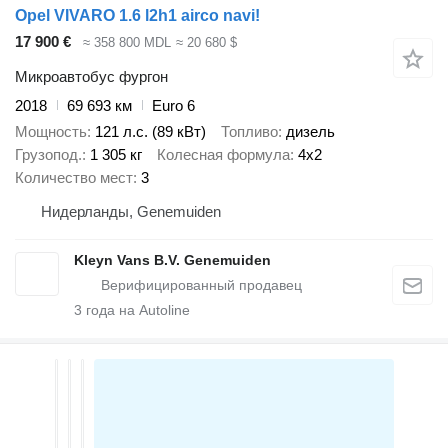
Opel VIVARO 1.6 l2h1 airco navi!
17 900 €
≈ 358 800 MDL
≈ 20 680 $
Микроавтобус фургон
2018
69 693 км
Euro 6
Мощность
121 л.с. (89 кВт)
Топливо
дизель
Грузопод.
1 305 кг
Колесная формула
4x2
Количество мест
3
Нидерланды, Genemuiden
Kleyn Vans B.V. Genemuiden
3
года на Autoline