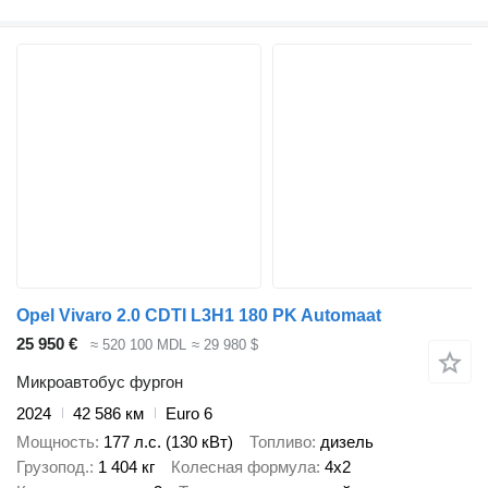
Opel Vivaro 2.0 CDTI L3H1 180 PK Automaat
25 950 €
≈ 520 100 MDL
≈ 29 980 $
Микроавтобус фургон
2024
42 586 км
Euro 6
Мощность
177 л.с. (130 кВт)
Топливо
дизель
Грузопод.
1 404 кг
Колесная формула
4x2