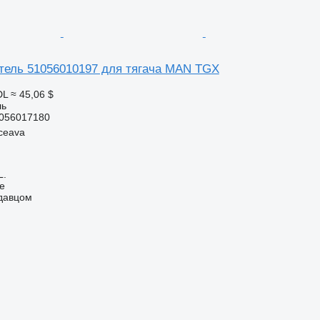
ель 51056010197 для тягача MAN TGX
DL
≈ 45,06 $
ль
056017180
ceava
L.
ne
одавцом