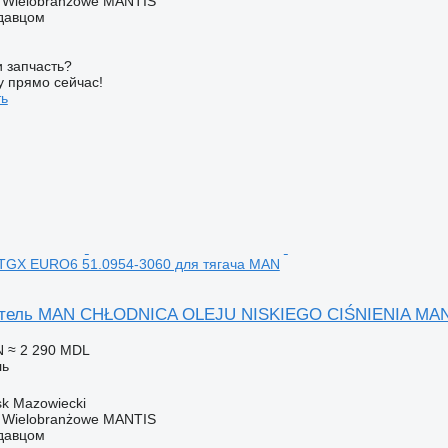
o Wielobranżowe MANTIS
одавцом
 запчасть?
у прямо сейчас!
ть
TGX EURO6 51.0954-3060 для тягача MAN
тель MAN CHŁODNICA OLEJU NISKIEGO CIŚNIENIA MAN 
N
≈ 2 290 MDL
ль
k Mazowiecki
o Wielobranżowe MANTIS
одавцом