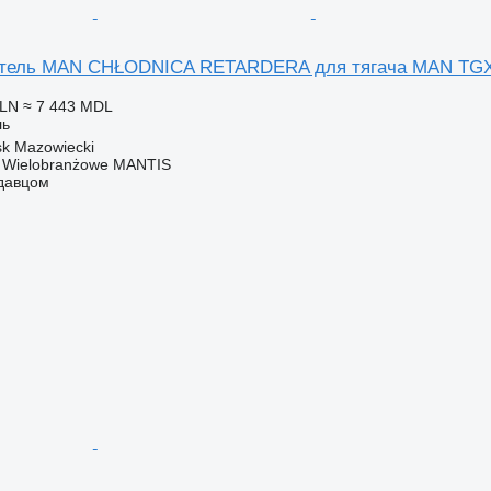
тель MAN CHŁODNICA RETARDERA для тягача MAN TG
PLN
≈ 7 443 MDL
ль
k Mazowiecki
o Wielobranżowe MANTIS
одавцом