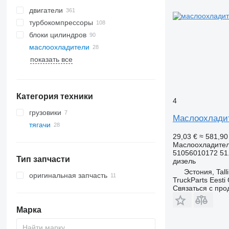
двигатели
турбокомпрессоры
блоки цилиндров
маслоохладители
показать все
Категория техники
4
грузовики
Маслоохладит
тягачи
29,03 €
≈ 581,9
Маслоохладите
51056010172 51.
Тип запчасти
дизель
Эстония, Tall
оригинальная запчасть
TruckParts Eesti
Связаться с пр
Марка