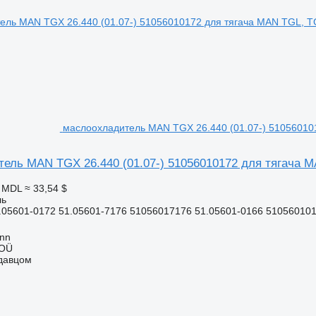
маслоохладитель MAN TGX 26.440 (01.07-) 51056010
ель MAN TGX 26.440 (01.07-) 51056010172 для тягача M
0 MDL
≈ 33,54 $
ль
05601-0172 51.05601-7176 51056017176 51.05601-0166 5105601016
inn
 OÜ
одавцом