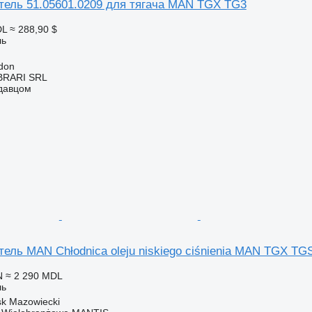
ель 51.05601.0209 для тягача MAN TGX TG3
DL
≈ 288,90 $
ль
don
RARI SRL
одавцом
ль MAN Chłodnica oleju niskiego ciśnienia MAN TGX TGS
N
≈ 2 290 MDL
ль
k Mazowiecki