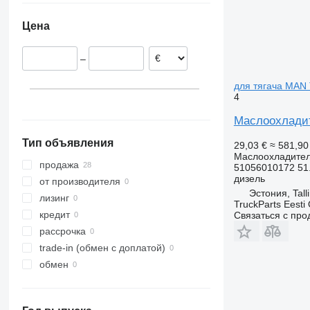
Польша
Цена
Литва
Дания
–
Германия
для тягача MAN
4
Маслоохладит
Тип объявления
29,03 €
≈ 581,9
Маслоохладите
продажа
51056010172 51.
дизель
от производителя
Эстония, Tall
лизинг
TruckParts Eesti
кредит
Связаться с пр
рассрочка
trade-in (обмен с доплатой)
обмен