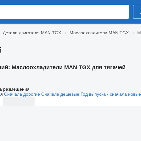
Детали двигателя MAN TGX
Маслоохладители MAN TGX
М
й
ний:
Маслоохладители MAN TGX для тягачей
а размещения
ия
Сначала дорогие
Сначала дешевые
Год выпуска - сначала новые