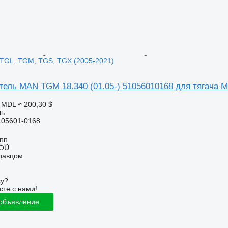
 TGL, TGM, TGS, TGX (2005-2021)
ель MAN TGM 18.340 (01.05-) 51056010168 для тягача 
5 MDL
≈ 200,30 $
ль
.05601-0168
inn
 OÜ
одавцом
ку?
сте с нами!
 объявление