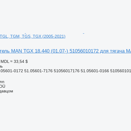
 TGL, TGM, TGS, TGX (2005-2021)
ель MAN TGX 18.440 (01.07-) 51056010172 для тягача M
0 MDL
≈ 33,54 $
ль
05601-0172 51.05601-7176 51056017176 51.05601-0166 5105601016
inn
 OÜ
одавцом