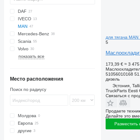
DAF
X-Series
IVECO
CF
MAN
LF
EuroCargo
Mercedes-Benz
XF
S-Way
L2000
для тягача MAN
Scania
XG
Stralis
TGA
A-Class
Magnum
5
Volvo
Trakker
TGL
Actros
Premium
G-series
TGA 18
Маслоохладит
показать все
TGM
Antos
P-series
FH
TGA 18.430
TGS
Arocs
R-series
FM
TGM 15.240
TGA 18.460
173,39 €
≈ 3 47
Маслоохладите
TGX
Atego
FMX
TGM 18.340
51056010168 51
Место расположения
Axor
VNL
TGX 18.440
дизель
Эстония, Tall
Citaro
TGX 26.440
Поиск по радиусу
TruckParts Eesti
Econic
Связаться с пр
Продаете техни
Молдова
Делайте это вме
Европа
Разместить
другие
Эстония
Румыния
Украина