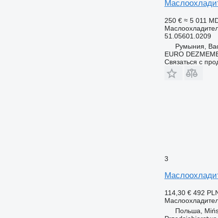
Маслоохладит
250 €
≈ 5 011 M
Маслоохладите
51.05601.0209
Румыния, Ba
EURO DEZMEMB
Связаться с пр
3
Маслоохладите
114,30 €
492 PL
Маслоохладите
Польша, Mińs