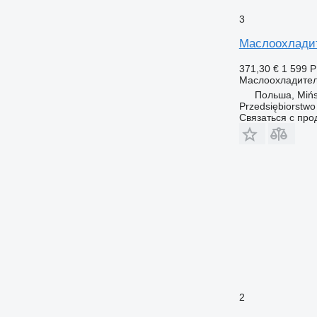
3
Маслоохлади
371,30 €
1 599 
Маслоохладите
Польша, Mińs
Przedsiębiorstw
Связаться с пр
2