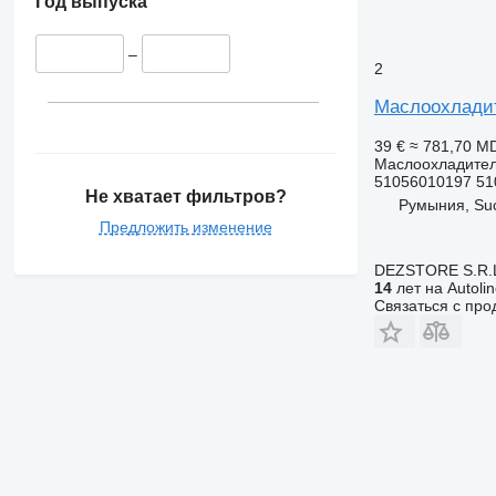
Год выпуска
–
2
Маслоохладит
39 €
≈ 781,70 M
Маслоохладите
51056010197 51
Не хватает фильтров?
Румыния, Su
Предложить изменение
DEZSTORE S.R.
14
лет на Autoli
Связаться с пр