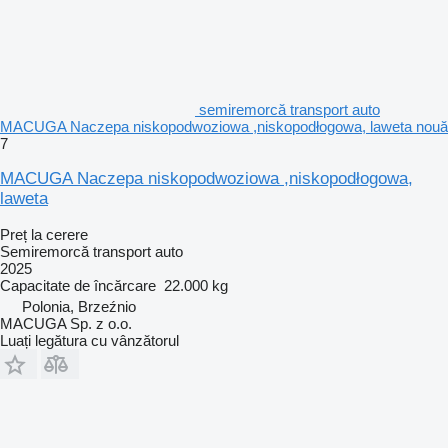
semiremorcă transport auto
MACUGA Naczepa niskopodwoziowa ,niskopodłogowa, laweta nouă
7
MACUGA Naczepa niskopodwoziowa ,niskopodłogowa,
laweta
Preț la cerere
Semiremorcă transport auto
2025
Capacitate de încărcare
22.000 kg
Polonia, Brzeźnio
MACUGA Sp. z o.o.
Luați legătura cu vânzătorul