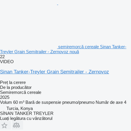
semiremorcă cereale Sinan Tanker-
Treyler Grain Semitrailer - Zernovoz nouă
22
VIDEO
Sinan Tanker-Treyler Grain Semitrailer - Zernovoz
Preț la cerere
De la producător
Semiremorcă cereale
2025
Volum
60 m³
Bară de suspensie
pneumo/pneumo
Număr de axe
4
Turcia, Konya
SİNAN TANKER TREYLER
Luați legătura cu vânzătorul