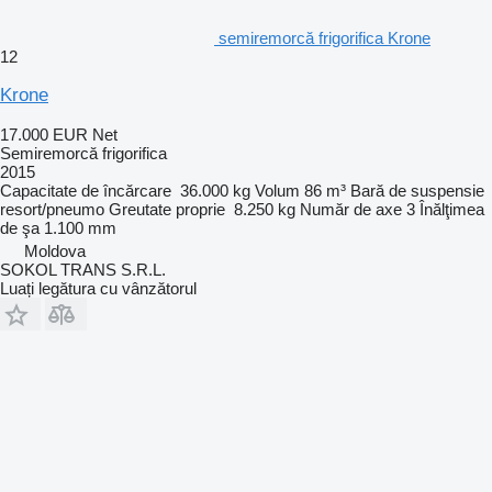
semiremorcă frigorifica Krone
12
Krone
17.000 EUR
Net
Semiremorcă frigorifica
2015
Capacitate de încărcare
36.000 kg
Volum
86 m³
Bară de suspensie
resort/pneumo
Greutate proprie
8.250 kg
Număr de axe
3
Înălţimea
de şa
1.100 mm
Moldova
SOKOL TRANS S.R.L.
Luați legătura cu vânzătorul