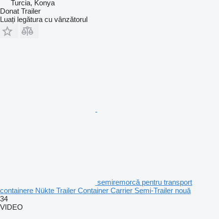
Turcia, Konya
Donat Trailer
Luați legătura cu vânzătorul
semiremorcă pentru transport
containere Nükte Trailer Container Carrier Semi-Trailer nouă
34
VIDEO