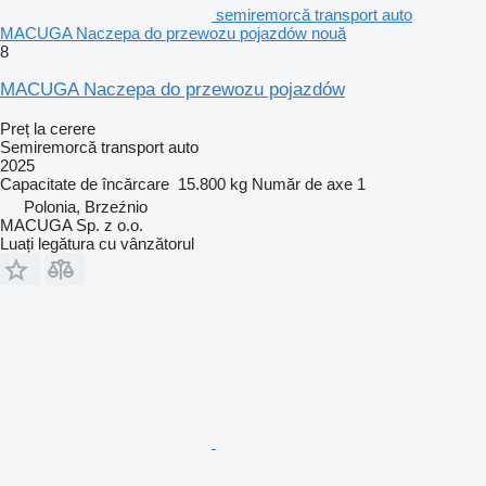
semiremorcă transport auto
MACUGA Naczepa do przewozu pojazdów nouă
8
MACUGA Naczepa do przewozu pojazdów
Preț la cerere
Semiremorcă transport auto
2025
Capacitate de încărcare
15.800 kg
Număr de axe
1
Polonia, Brzeźnio
MACUGA Sp. z o.o.
Luați legătura cu vânzătorul