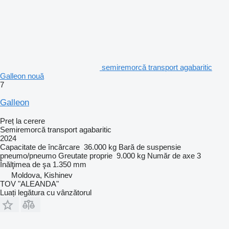
semiremorcă transport agabaritic
Galleon nouă
7
Galleon
Preț la cerere
Semiremorcă transport agabaritic
2024
Capacitate de încărcare
36.000 kg
Bară de suspensie
pneumo/pneumo
Greutate proprie
9.000 kg
Număr de axe
3
Înălţimea de şa
1.350 mm
Moldova, Kishinev
TOV "ALEANDA"
Luați legătura cu vânzătorul