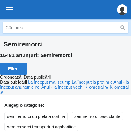
Semiremorci
15481 anunțuri:
Semiremorci
Filtru
Ordonează
:
Data publicării
Data publicării
La început mai scump
La început la preț mic
Anul - la
început anunțurile noi
Anul - la început vechi
Kilometraj ⬊
Kilometraj
⬈
Alegeţi o categorie:
semiremorci cu prelată cortina
semiremorci basculante
semiremorci transporturi agabaritice