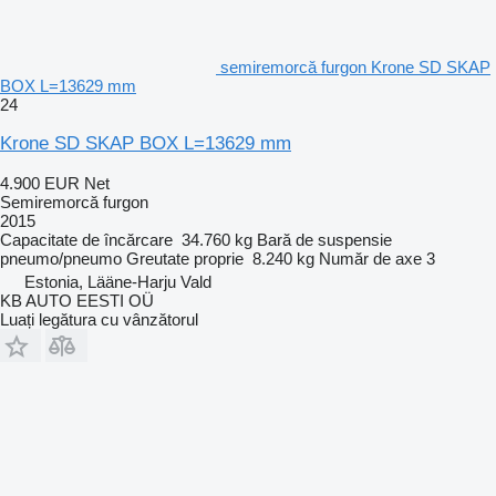
semiremorcă furgon Krone SD SKAP
BOX L=13629 mm
24
Krone SD SKAP BOX L=13629 mm
4.900 EUR
Net
Semiremorcă furgon
2015
Capacitate de încărcare
34.760 kg
Bară de suspensie
pneumo/pneumo
Greutate proprie
8.240 kg
Număr de axe
3
Estonia, Lääne-Harju Vald
KB AUTO EESTI OÜ
Luați legătura cu vânzătorul