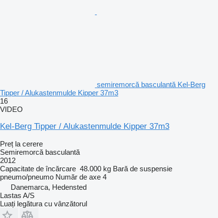
semiremorcă basculantă Kel-Berg
Tipper / Alukastenmulde Kipper 37m3
16
VIDEO
Kel-Berg Tipper / Alukastenmulde Kipper 37m3
Preț la cerere
Semiremorcă basculantă
2012
Capacitate de încărcare
48.000 kg
Bară de suspensie
pneumo/pneumo
Număr de axe
4
Danemarca, Hedensted
Lastas A/S
Luați legătura cu vânzătorul