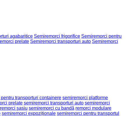
turi agabaritice
Semiremorci frigorifice
Semiremorci pentru
emorci prelate
Semiremorci transporturi auto
Semiremorci
pentru transporturi containere
semiremorci platforme
rci prelate
semiremorci transporturi auto
semiremorci
remorci şasiu
semiremorci cu bandă
remorci modulare
e
semiremorci expoziționale
semiremorci pentru transportul