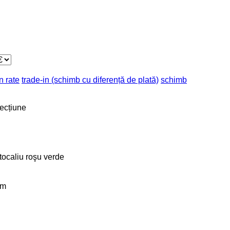
n rate
trade-in (schimb cu diferență de plată)
schimb
fecțiune
tocaliu
roşu
verde
km