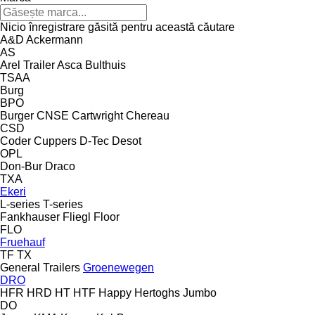
Nicio înregistrare găsită pentru această căutare
A&D
Ackermann
AS
Arel Trailer
Asca
Bulthuis
TSAA
Burg
BPO
Burger
CNSE
Cartwright
Chereau
CSD
Coder
Cuppers
D-Tec
Desot
OPL
Don-Bur
Draco
TXA
Ekeri
L-series
T-series
Fankhauser
Fliegl
Floor
FLO
Fruehauf
TF
TX
General Trailers
Groenewegen
DRO
HFR
HRD
HT
HTF
Happy
Hertoghs
Jumbo
DO