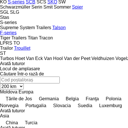
KO
S-series
SCB
SCS
SKO
SW
Schwarzmüller
Serin
Smit
Sommer
Spier
SGL
SLG
Stas
S-series
Supreme
System Trailers
Talson
F-series
Tiger Trailers
Titan
Tracon
LPRS
TO
Trailor
Trouillet
ST
Turbos Hoet
Van Eck
Van Hool
Van der Peet
Veldhuizen
Vogel
Arată tuturor
Locul de amplasare
Căutare într-o rază de
Moldova
Europa
Țările de Jos
Germania
Belgia
Franţa
Polonia
Norvegia
Portugalia
Slovacia
Suedia
Luxemburg
Arată tuturor
Asia
China
Turcia
Arată tuturor