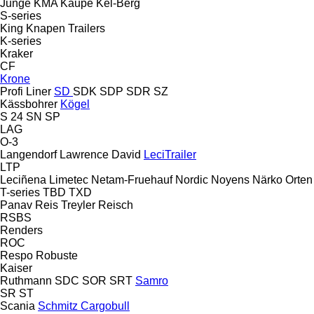
Junge
KMA
Kaupe
Kel-Berg
S-series
King
Knapen Trailers
K-series
Kraker
CF
Krone
Profi Liner
SD
SDK
SDP
SDR
SZ
Kässbohrer
Kögel
S 24
SN
SP
LAG
O-3
Langendorf
Lawrence David
LeciTrailer
LTP
Leciñena
Limetec
Netam-Fruehauf
Nordic
Noyens
Närko
Orten
T-series
TBD
TXD
Panav
Reis Treyler
Reisch
RSBS
Renders
ROC
Respo
Robuste
Kaiser
Ruthmann
SDC
SOR
SRT
Samro
SR
ST
Scania
Schmitz Cargobull