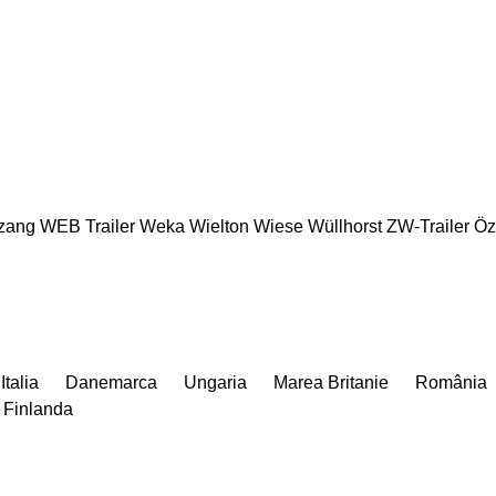
zang
WEB Trailer
Weka
Wielton
Wiese
Wüllhorst
ZW-Trailer
Öz
Italia
Danemarca
Ungaria
Marea Britanie
România
Finlanda