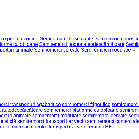
cu prelată cortina
Semiremorci basculante
Semiremorci transpor
tforme cu obloane
Semiremorci podea autodescărcătoare
Semir
porturi animale
Semiremorci cereale
Semiremorci modulare
»
rci transporturi agabaritice
semiremorci frigorifice
semiremorci 
 autodescărcătoare
semiremorci platforme cu obloane
semiremo
orturi animale
semiremorci modulare
semiremorci cereale
semi
e sticlă
semiremorci transport fier vechi
semiremorci comercial
ri
semiremorci pentru transport cai
semiremorci BE