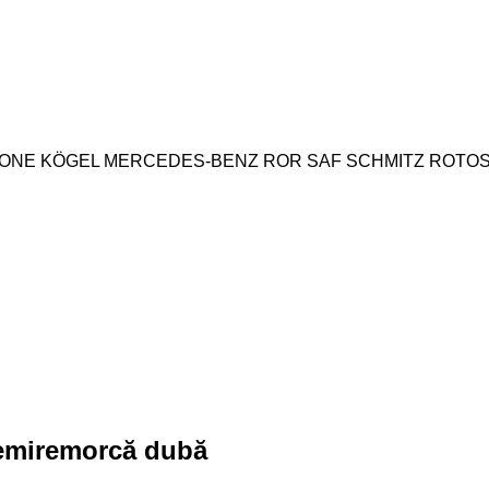
ONE
KÖGEL
MERCEDES-BENZ
ROR
SAF
SCHMITZ ROTO
semiremorcă dubă