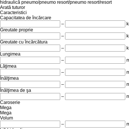
hidraulică
pneumo/pneumo
resort/pneumo
resort/resort
Arată tuturor
Caracteristici
Capacitatea de încărcare
–
k
Greutate proprie
–
k
Greutate cu încărcătura
–
k
Lungimea
–
Lăţimea
–
Înălţimea
–
Înălţimea de şa
–
Caroserie
Mega
Mega
Volum
–
m