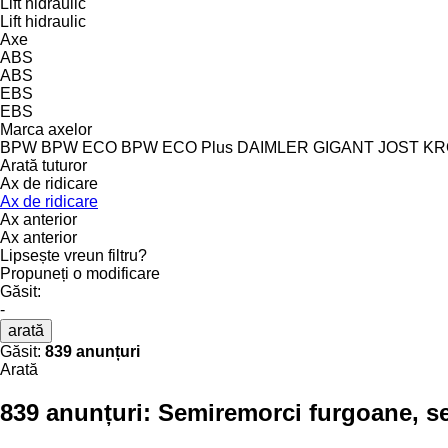
Lift hidraulic
Lift hidraulic
Axe
ABS
ABS
EBS
EBS
Marca axelor
BPW
BPW ECO
BPW ECO Plus
DAIMLER
GIGANT
JOST
KR
Arată tuturor
Ax de ridicare
Ax de ridicare
Ax anterior
Ax anterior
Lipsește vreun filtru?
Propuneți o modificare
Găsit:
-
arată
Găsit:
839 anunțuri
Arată
839 anunțuri:
Semiremorci furgoane, 