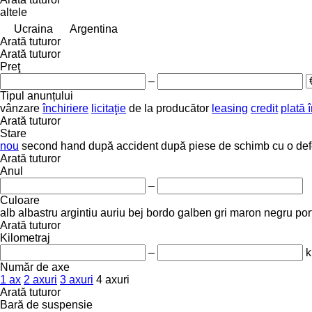
altele
Ucraina
Argentina
Arată tuturor
Arată tuturor
Preţ
–
Tipul anunțului
vânzare
închiriere
licitaţie
de la producător
leasing
credit
plată î
Arată tuturor
Stare
nou
second hand
după accident
după piese de schimb
cu o de
Arată tuturor
Anul
–
Culoare
alb
albastru
argintiu
auriu
bej
bordo
galben
gri
maron
negru
por
Arată tuturor
Kilometraj
–
Număr de axe
1 ax
2 axuri
3 axuri
4 axuri
Arată tuturor
Bară de suspensie