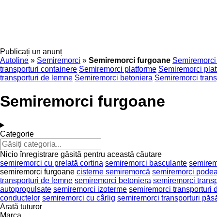
Publicați un anunț
Autoline
»
Semiremorci
»
Semiremorci furgoane
Semiremorci 
transporturi containere
Semiremorci platforme
Semiremorci pla
transporturi de lemne
Semiremorci betoniera
Semiremorci trans
Semiremorci furgoane
Categorie
Nicio înregistrare găsită pentru această căutare
semiremorci cu prelată cortina
semiremorci basculante
semiremo
semiremorci furgoane
cisterne semiremorcă
semiremorci podea
transporturi de lemne
semiremorci betoniera
semiremorci transp
autopropulsate
semiremorci izoterme
semiremorci transporturi d
conductelor
semiremorci cu cârlig
semiremorci transporturi păsă
Arată tuturor
Marca