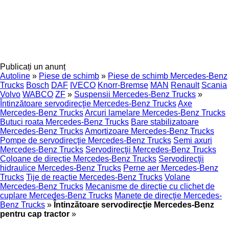
Publicați un anunț
Autoline
»
Piese de schimb
»
Piese de schimb Mercedes-Benz
Trucks
Bosch
DAF
IVECO
Knorr-Bremse
MAN
Renault
Scania
Volvo
WABCO
ZF
»
Suspensii Mercedes-Benz Trucks
»
Întinzătoare servodirecţie Mercedes-Benz Trucks
Axe
Mercedes-Benz Trucks
Arcuri lamelare Mercedes-Benz Trucks
Butuci roata Mercedes-Benz Trucks
Bare stabilizatoare
Mercedes-Benz Trucks
Amortizoare Mercedes-Benz Trucks
Pompe de servodirecţie Mercedes-Benz Trucks
Semi axuri
Mercedes-Benz Trucks
Servodirecţii Mercedes-Benz Trucks
Coloane de direcție Mercedes-Benz Trucks
Servodirecţii
hidraulice Mercedes-Benz Trucks
Perne aer Mercedes-Benz
Trucks
Tije de reacție Mercedes-Benz Trucks
Volane
Mercedes-Benz Trucks
Mecanisme de direcție cu clichet de
cuplare Mercedes-Benz Trucks
Manete de direcţie Mercedes-
Benz Trucks
»
Întinzătoare servodirecţie Mercedes-Benz
pentru cap tractor
»