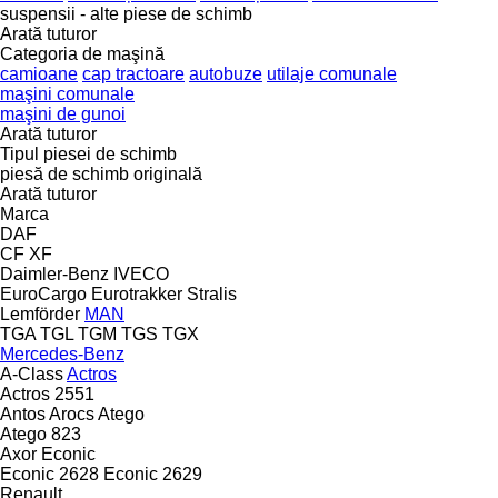
suspensii - alte piese de schimb
Arată tuturor
Categoria de maşină
camioane
cap tractoare
autobuze
utilaje comunale
maşini comunale
maşini de gunoi
Arată tuturor
Tipul piesei de schimb
piesă de schimb originală
Arată tuturor
Marca
DAF
CF
XF
Daimler-Benz
IVECO
EuroCargo
Eurotrakker
Stralis
Lemförder
MAN
TGA
TGL
TGM
TGS
TGX
Mercedes-Benz
A-Class
Actros
Actros 2551
Antos
Arocs
Atego
Atego 823
Axor
Econic
Econic 2628
Econic 2629
Renault