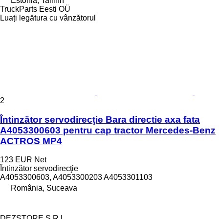
Estonia, Tallinn
TruckParts Eesti OÜ
Luați legătura cu vânzătorul
2
Întinzător servodirecţie Bara directie axa fata
A4053300603 pentru cap tractor Mercedes-Benz
ACTROS MP4
123 EUR
Net
Întinzător servodirecţie
A4053300603, A4053300203 A4053301103
România, Suceava
DEZSTORE S.R.L.