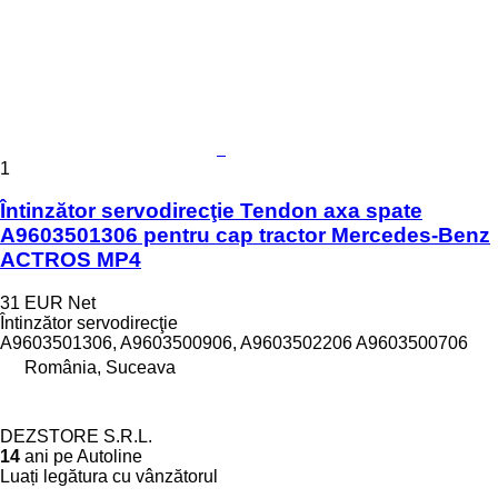
1
Întinzător servodirecţie Tendon axa spate
A9603501306 pentru cap tractor Mercedes-Benz
ACTROS MP4
31 EUR
Net
Întinzător servodirecţie
A9603501306, A9603500906, A9603502206 A9603500706
România, Suceava
DEZSTORE S.R.L.
14
ani pe Autoline
Luați legătura cu vânzătorul