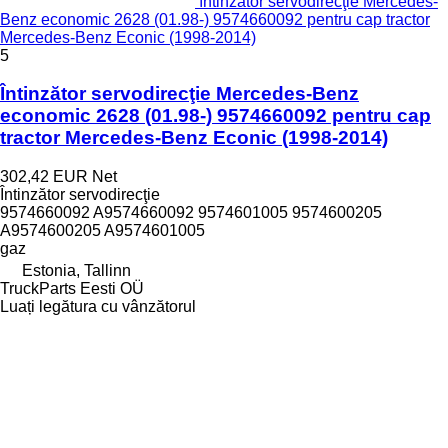
întinzător servodirecţie Mercedes-
Benz economic 2628 (01.98-) 9574660092 pentru cap tractor
Mercedes-Benz Econic (1998-2014)
5
Întinzător servodirecţie Mercedes-Benz
economic 2628 (01.98-) 9574660092 pentru cap
tractor Mercedes-Benz Econic (1998-2014)
302,42 EUR
Net
Întinzător servodirecţie
9574660092 A9574660092 9574601005 9574600205
A9574600205 A9574601005
gaz
Estonia, Tallinn
TruckParts Eesti OÜ
Luați legătura cu vânzătorul