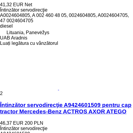
41,32 EUR
Net
Întinzător servodirecţie
A0024604805, A 002 460 48 05, 0024604805, A0024604705,
47 0024604705
diesel
Lituania, Panevėžys
UAB Aradnis
Luați legătura cu vânzătorul
2
Întinzător servodirecţie A9424601509 pentru cap
tractor Mercedes-Benz ACTROS AXOR ATEGO
46,37 EUR
200 PLN
Întinzător servodirecţie