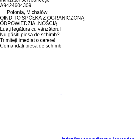
A9424604309
Polonia, Michałów
QINDITO SPÓŁKA Z OGRANICZONĄ
ODPOWIEDZIALNOŚCIĄ
Luați legătura cu vânzătorul
Nu găsiți piesa de schimb?
Trimiteți imediat o cerere!
Comandați piesa de schimb