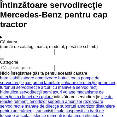
Întinzătoare servodirecţie
Mercedes-Benz pentru cap
tractor
Căutarea
(număr de catalog, marca, modelul, piesă de schimb)
Categorie
Nicio înregistrare găsită pentru această căutare
bare stabilizatoare
amortizoare
butuci roata
pompe de
servodirecţie
axe
arcuri lamelare
coloane de direcție
perne aer
furtunuri servodirecție
arcuri cu manivelă
servodirecţii
hidraulice
servodirecţii
semi axuri
volane
mecanisme de
direcție cu clichet de cuplare
întinzătoare servodirecţie
tije de
reacție
rulmenţi amortizor
suporturi amortizor
rezervoare
servodirecție
manete de direcţie
suporturi amortizor
distanțiere
pentru arc
rulmenți
transmisii finale
suspensii cu bară de
torsiune
articulații sferice
rulmenți roată
arcuri elicoidale