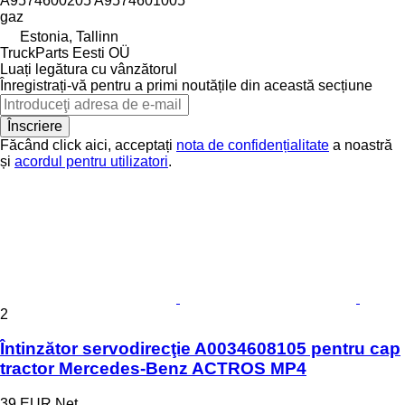
A9574600205 A9574601005
gaz
Estonia, Tallinn
TruckParts Eesti OÜ
Luați legătura cu vânzătorul
Înregistrați-vă pentru a primi noutățile din această secțiune
Înscriere
Făcând click aici, acceptați
nota de confidențialitate
a noastră
și
acordul pentru utilizatori
.
2
Întinzător servodirecţie A0034608105 pentru cap
tractor Mercedes-Benz ACTROS MP4
39 EUR
Net