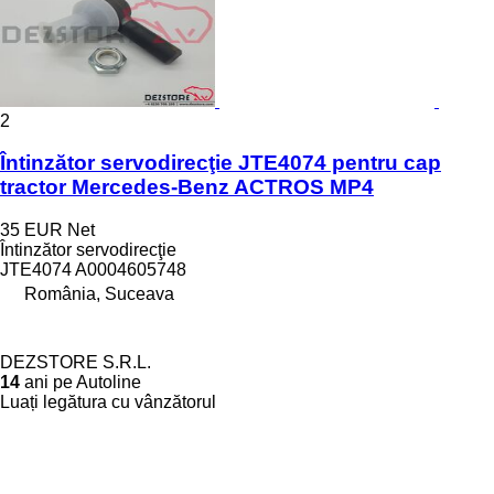
2
Întinzător servodirecţie JTE4074 pentru cap
tractor Mercedes-Benz ACTROS MP4
35 EUR
Net
Întinzător servodirecţie
JTE4074 A0004605748
România, Suceava
DEZSTORE S.R.L.
14
ani pe Autoline
Luați legătura cu vânzătorul