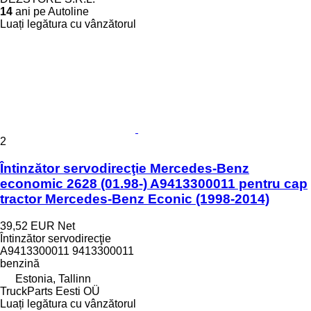
14
ani pe Autoline
Luați legătura cu vânzătorul
2
Întinzător servodirecţie Mercedes-Benz
economic 2628 (01.98-) A9413300011 pentru cap
tractor Mercedes-Benz Econic (1998-2014)
39,52 EUR
Net
Întinzător servodirecţie
A9413300011 9413300011
benzină
Estonia, Tallinn
TruckParts Eesti OÜ
Luați legătura cu vânzătorul