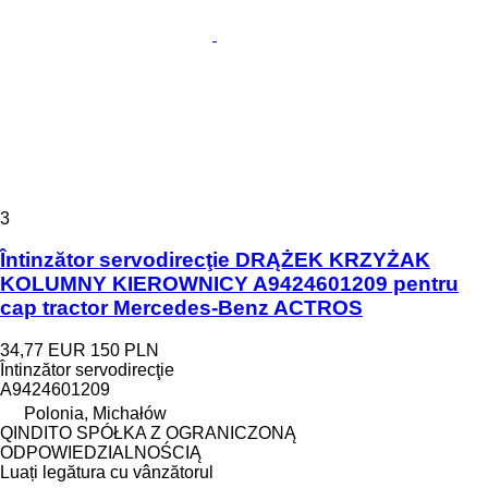
3
Întinzător servodirecţie DRĄŻEK KRZYŻAK
KOLUMNY KIEROWNICY A9424601209 pentru
cap tractor Mercedes-Benz ACTROS
34,77 EUR
150 PLN
Întinzător servodirecţie
A9424601209
Polonia, Michałów
QINDITO SPÓŁKA Z OGRANICZONĄ
ODPOWIEDZIALNOŚCIĄ
Luați legătura cu vânzătorul