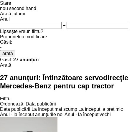
Stare
nou
second hand
Arată tuturor
Anul
–
Lipsește vreun filtru?
Propuneți o modificare
Găsit:
-
arată
Găsit:
27 anunțuri
Arată
27 anunțuri:
Întinzătoare servodirecţie
Mercedes-Benz pentru cap tractor
Filtru
Ordonează
:
Data publicării
Data publicării
La început mai scump
La început la preț mic
Anul - la început anunțurile noi
Anul - la început vechi