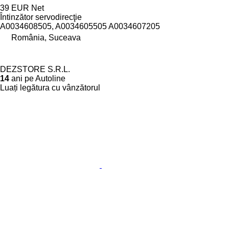
39 EUR
Net
Întinzător servodirecţie
A0034608505, A0034605505 A0034607205
România, Suceava
DEZSTORE S.R.L.
14
ani pe Autoline
Luați legătura cu vânzătorul