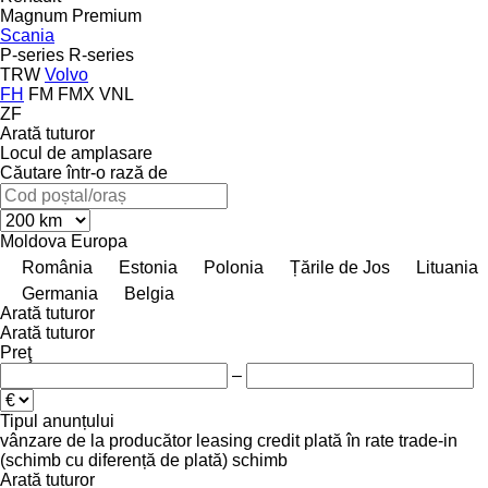
Magnum
Premium
Scania
P-series
R-series
TRW
Volvo
FH
FM
FMX
VNL
ZF
Arată tuturor
Locul de amplasare
Căutare într-o rază de
Moldova
Europa
România
Estonia
Polonia
Țările de Jos
Lituania
Germania
Belgia
Arată tuturor
Arată tuturor
Preţ
–
Tipul anunțului
vânzare
de la producător
leasing
credit
plată în rate
trade-in
(schimb cu diferență de plată)
schimb
Arată tuturor