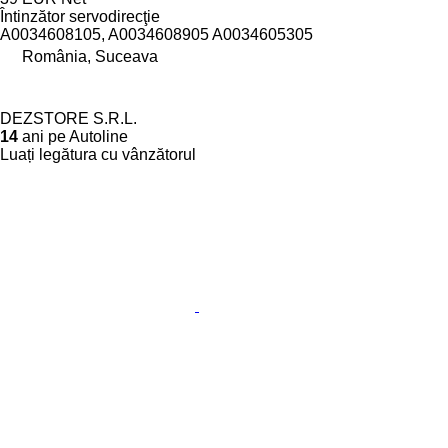
Întinzător servodirecţie
A0034608105, A0034608905 A0034605305
România, Suceava
DEZSTORE S.R.L.
14
ani pe Autoline
Luați legătura cu vânzătorul