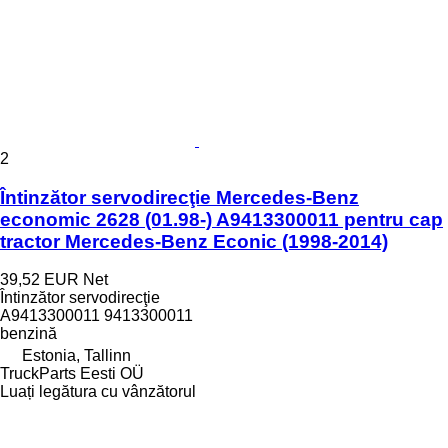
2
Întinzător servodirecţie Mercedes-Benz
economic 2628 (01.98-) A9413300011 pentru cap
tractor Mercedes-Benz Econic (1998-2014)
39,52 EUR
Net
Întinzător servodirecţie
A9413300011 9413300011
benzină
Estonia, Tallinn
TruckParts Eesti OÜ
Luați legătura cu vânzătorul