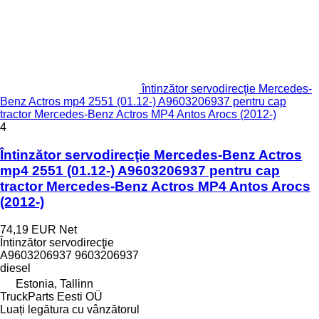
întinzător servodirecţie Mercedes-
Benz Actros mp4 2551 (01.12-) A9603206937 pentru cap
tractor Mercedes-Benz Actros MP4 Antos Arocs (2012-)
4
Întinzător servodirecţie Mercedes-Benz Actros
mp4 2551 (01.12-) A9603206937 pentru cap
tractor Mercedes-Benz Actros MP4 Antos Arocs
(2012-)
74,19 EUR
Net
Întinzător servodirecţie
A9603206937 9603206937
diesel
Estonia, Tallinn
TruckParts Eesti OÜ
Luați legătura cu vânzătorul