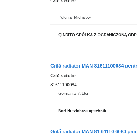
Grilă radiator
Polonia, Michałów
QINDITO SPÓŁKA Z OGRANICZONĄ ODPOWI
Grilă radiator MAN 81611100084 pent
Grilă radiator
81611100084
Germania, Altdorf
Nart Nutzfahrzeugtechnik
Grilă radiator MAN 81.61110.6080 pe