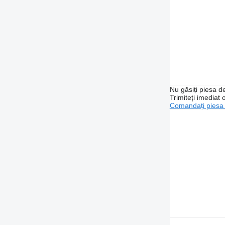
Nu găsiți piesa 
Trimiteți imediat 
Comandați piesa