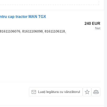
entru cap tractor MAN TGX
240 EUR
Net
81611106076, 81611106098, 81611106118,
Luați legătura cu vânzătorul