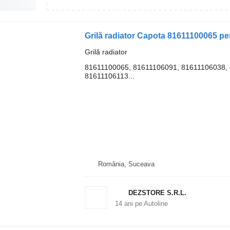
Grilă radiator Capota 81611100065 p
Grilă radiator
81611100065, 81611106091, 81611106038, 
81611106113...
România, Suceava
DEZSTORE S.R.L.
14
ani pe Autoline