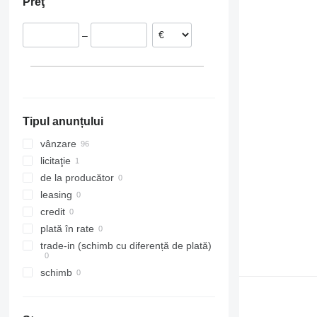
Preţ
Germania
Lituania
–
Danemarca
Portugalia
Tipul anunțului
vânzare
licitaţie
de la producător
leasing
credit
plată în rate
trade-in (schimb cu diferență de plată)
schimb