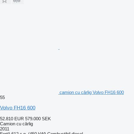
camion cu cârlig Volvo FH16 600
55
Volvo FH16 600
52.810 EUR
579.000 SEK
Camion cu cârlig
2011
Forţă
612 c.p. (450 kW)
Combustibil
diesel