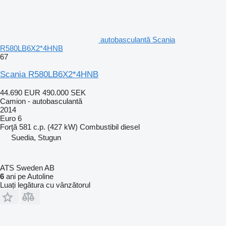
autobasculantă Scania
R580LB6X2*4HNB
67
Scania R580LB6X2*4HNB
44.690 EUR
490.000 SEK
Camion - autobasculantă
2014
Euro 6
Forţă
581 c.p. (427 kW)
Combustibil
diesel
Suedia, Stugun
ATS Sweden AB
6
ani pe Autoline
Luați legătura cu vânzătorul