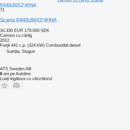
R440LB6X2*4HNA
71
Scania R440LB6X2*4HNA
16.330 EUR
179.000 SEK
Camion cu cârlig
2012
Forţă
441 c.p. (324 kW)
Combustibil
diesel
Suedia, Stugun
ATS Sweden AB
6
ani pe Autoline
Luați legătura cu vânzătorul