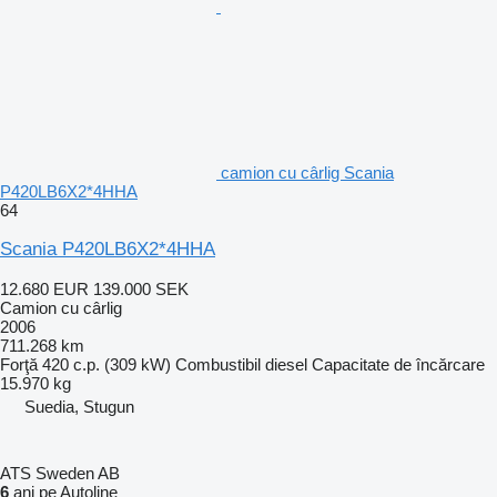
camion cu cârlig Scania
P420LB6X2*4HHA
64
Scania P420LB6X2*4HHA
12.680 EUR
139.000 SEK
Camion cu cârlig
2006
711.268 km
Forţă
420 c.p. (309 kW)
Combustibil
diesel
Capacitate de încărcare
15.970 kg
Suedia, Stugun
ATS Sweden AB
6
ani pe Autoline