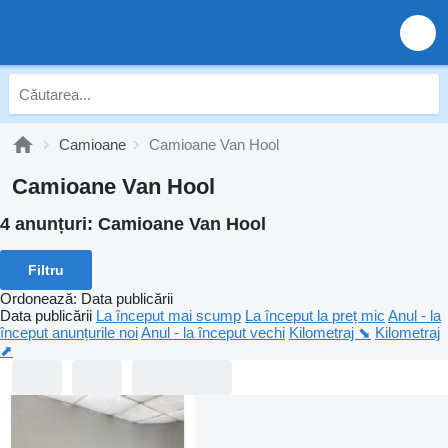
Camioane
Camioane Van Hool
Camioane Van Hool
4 anunțuri:
Camioane Van Hool
Filtru
Ordonează
:
Data publicării
Data publicării
La început mai scump
La început la preț mic
Anul - la
început anunțurile noi
Anul - la început vechi
Kilometraj ⬊
Kilometraj
⬈