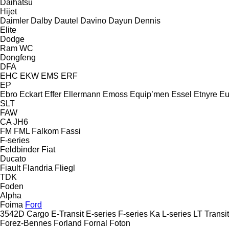
Daihatsu
Hijet
Daimler
Dalby
Dautel
Davino
Dayun
Dennis
Elite
Dodge
Ram
WC
Dongfeng
DFA
EHC
EKW
EMS
ERF
EP
Ebro
Eckart
Effer
Ellermann
Emoss
Equip’men
Essel
Etnyre
Eu
SLT
FAW
CA
JH6
FM
FML
Falkom
Fassi
F-series
Feldbinder
Fiat
Ducato
Fiault
Flandria
Fliegl
TDK
Foden
Alpha
Foima
Ford
3542D
Cargo
E-Transit
E-series
F-series
Ka
L-series
LT
Transit
Forez-Bennes
Forland
Fornal
Foton