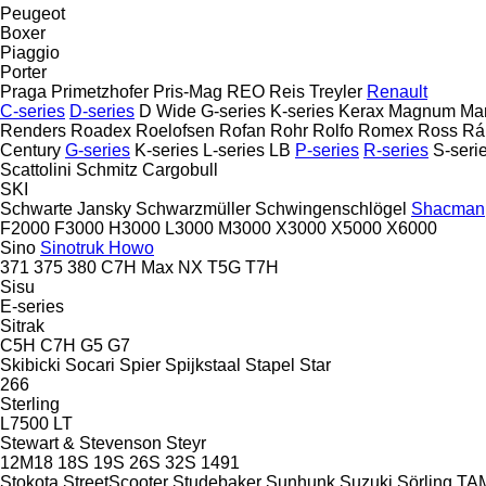
Peugeot
Boxer
Piaggio
Porter
Praga
Primetzhofer
Pris-Mag
REO
Reis Treyler
Renault
C-series
D-series
D Wide
G-series
K-series
Kerax
Magnum
Ma
Renders
Roadex
Roelofsen
Rofan
Rohr
Rolfo
Romex
Ross
Rá
Century
G-series
K-series
L-series
LB
P-series
R-series
S-seri
Scattolini
Schmitz Cargobull
SKI
Schwarte Jansky
Schwarzmüller
Schwingenschlögel
Shacman
F2000
F3000
H3000
L3000
M3000
X3000
X5000
X6000
Sino
Sinotruk Howo
371
375
380
C7H
Max
NX
T5G
T7H
Sisu
E-series
Sitrak
C5H
C7H
G5
G7
Skibicki
Socari
Spier
Spijkstaal
Stapel
Star
266
Sterling
L7500
LT
Stewart & Stevenson
Steyr
12M18
18S
19S
26S
32S
1491
Stokota
StreetScooter
Studebaker
Sunhunk
Suzuki
Sörling
TA