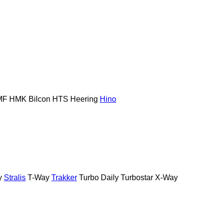
MF
HMK Bilcon
HTS
Heering
Hino
y
Stralis
T-Way
Trakker
Turbo Daily
Turbostar
X-Way