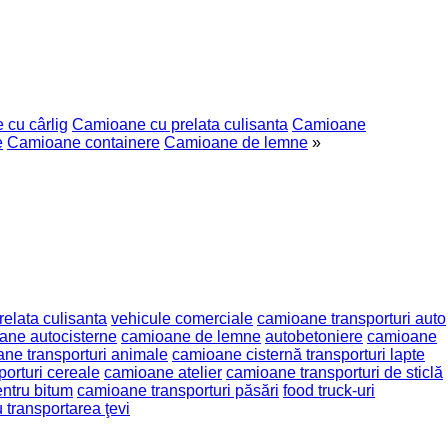
cu cârlig
Camioane cu prelata culisanta
Camioane
e
Camioane containere
Camioane de lemne
»
elata culisanta
vehicule comerciale
camioane transporturi auto
ane autocisterne
camioane de lemne
autobetoniere
camioane
ne transporturi animale
camioane cisternă transporturi lapte
orturi cereale
camioane atelier
camioane transporturi de sticlă
ntru bitum
camioane transporturi păsări
food truck-uri
 transportarea ţevi