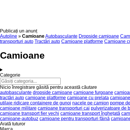
Publicați un anunț
Autoline
»
Camioane
Autobasculante
Dropside camioane
Cami
transporturi auto
Tractări auto
Camioane platforme
Camioane cu
Camioane
Categorie
Nicio înregistrare găsită pentru această căutare
autobasculante
dropside camioane
camioane furgoane
camioa
tractări auto
camioane platforme
camioane cu prelata
camioane 
utilaje ridicare containere de gunoi
nacele pe camion
pompe de
camioane militare
camioane transporturi cai
pulverizatoare de 
camioane transport fier vechi
camioane transport înghețată
cam
camioane-autobuz
camioane pentru transporturi făină
camioane 
Arată tuturor
Marca