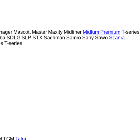
nager
Mascott
Master
Maxity
Midliner
Midlum
Premium
T-series
ba
SDLG
SLP
STX
Sachman
Samro
Sany
Sawo
Scania
es
T-series
M
TGM
Tatra