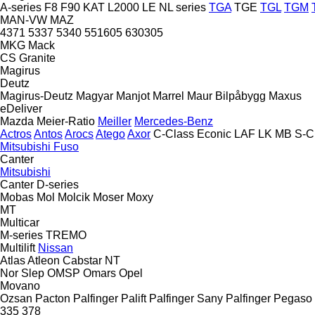
A-series
F8
F90
KAT
L2000
LE
NL series
TGA
TGE
TGL
TGM
MAN-VW
MAZ
4371
5337
5340
551605
630305
MKG
Mack
CS
Granite
Magirus
Deutz
Magirus-Deutz
Magyar
Manjot
Marrel
Maur Bilpåbygg
Maxus
eDeliver
Mazda
Meier-Ratio
Meiller
Mercedes-Benz
Actros
Antos
Arocs
Atego
Axor
C-Class
Econic
LAF
LK
MB
S-C
Mitsubishi Fuso
Canter
Mitsubishi
Canter
D-series
Mobas
Mol
Molcik
Moser
Moxy
MT
Multicar
M-series
TREMO
Multilift
Nissan
Atlas
Atleon
Cabstar
NT
Nor Slep
OMSP
Omars
Opel
Movano
Ozsan
Pacton
Palfinger Palift
Palfinger Sany
Palfinger
Pegaso
335
378