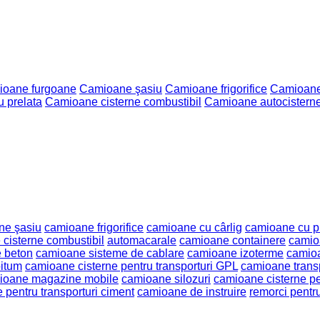
oane furgoane
Camioane şasiu
Camioane frigorifice
Camioane 
 prelata
Camioane cisterne combustibil
Camioane autocistern
ne şasiu
camioane frigorifice
camioane cu cârlig
camioane cu pr
cisterne combustibil
automacarale
camioane containere
camio
 beton
camioane sisteme de cablare
camioane izoterme
camioa
bitum
camioane cisterne pentru transporturi GPL
camioane transp
ioane magazine mobile
camioane silozuri
camioane cisterne pe
pentru transporturi ciment
camioane de instruire
remorci pentru