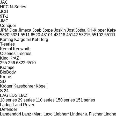
JAC
HFC
N-Series
JCB
9T-1
JMC
Conquer
JPM
Jige
Jimeca
Joab
Jorpe
Joskin
Jost
Jotha
KH-Kipper
Kais
5320
5321
5511
6520
43101
43118
45142
53215
55102
55111
Kamag
Kargomil
Kel-Berg
T-series
Kempf
Kenworth
C-series
T-series
King
KrAZ
255
256
6322
6510
Krampe
BigBody
Krone
SD
Kröger
Kässbohrer
Kögel
S 24
LAG
LDS
LIAZ
18 series
29 series
110 series
150 series
151 series
Ladog
Land Rover
Defender
Langendorf
Lanz+Marti
Laxo
Liebherr
Lindner & Fischer
Lindne