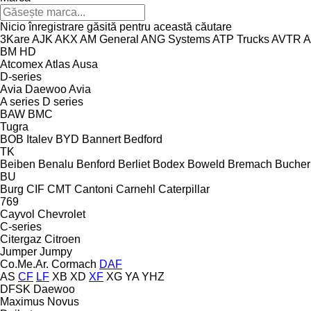
Nicio înregistrare găsită pentru această căutare
3Kare
AJK
AKX
AM General
ANG Systems
ATP Trucks
AVTR
A
BM
HD
Atcomex
Atlas
Ausa
D-series
Avia Daewoo
Avia
A series
D series
BAW
BMC
Tugra
BOB Italev
BYD
Bannert
Bedford
TK
Beiben
Benalu
Benford
Berliet
Bodex
Boweld
Bremach
Bucher
BU
Burg
CIF
CMT
Cantoni
Carnehl
Caterpillar
769
Cayvol
Chevrolet
C-series
Citergaz
Citroen
Jumper
Jumpy
Co.Me.Ar.
Cormach
DAF
AS
CF
LF
XB
XD
XF
XG
YA
YHZ
DFSK
Daewoo
Maximus
Novus