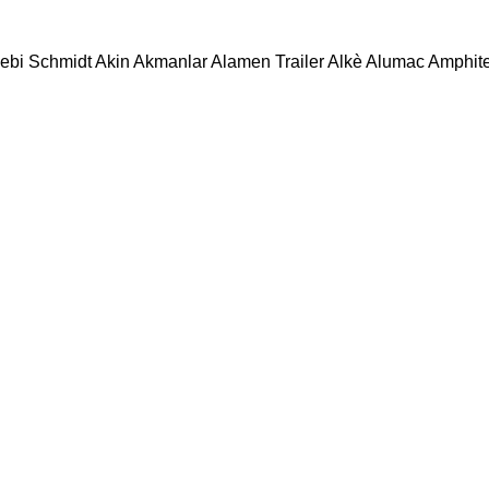
ebi Schmidt
Akin
Akmanlar
Alamen Trailer
Alkè
Alumac
Amphit