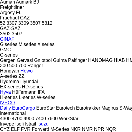
Auman
Aumark
BJ
Freightliner
Argosy
FL
Fruehauf
GAZ
52
3307
3309
3507
5312
GAZ-SAZ
3502
3507
GINAF
G series
M series
X series
GMC
C-series
Gergen
Gervasi
Gniotpol
Guima Palfinger
HANOMAG
HIAB
H
300
500
700
Ranger
Hongyan
Howo
A-series
ZZ
Hydrema
Hyundai
EX-series
HD-series
Hyva
Hüffermann
IFA
H-series
L-series
W-series
IVECO
Daily
EuroCargo
EuroStar
Eurotech
Eurotrakker
Magirus
S-Wa
International
4300
4700
4900
7400
7600
WorkStar
Invepe
Isoli
Istrail
Isuzu
CYZ
ELF
FVR
Forward
M-Series
NKR
NMR
NPR
NQR