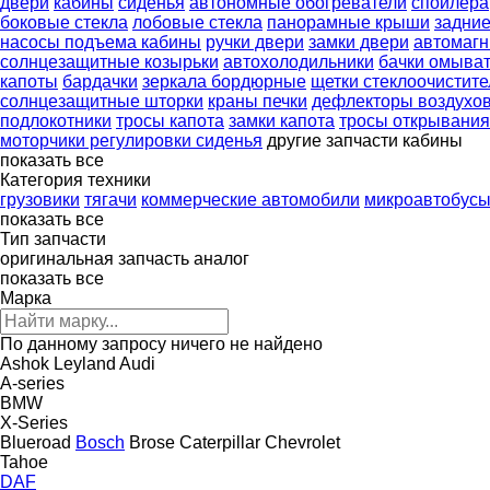
двери
кабины
сиденья
автономные обогреватели
спойлера
боковые стекла
лобовые стекла
панорамные крыши
задние
насосы подъема кабины
ручки двери
замки двери
автомаг
солнцезащитные козырьки
автохолодильники
бачки омыва
капоты
бардачки
зеркала бордюрные
щетки стеклоочистите
солнцезащитные шторки
краны печки
дефлекторы воздухо
подлокотники
тросы капота
замки капота
тросы открывания
моторчики регулировки сиденья
другие запчасти кабины
показать все
Категория техники
грузовики
тягачи
коммерческие автомобили
микроавтобус
показать все
Тип запчасти
оригинальная запчасть
аналог
показать все
Марка
По данному запросу ничего не найдено
Ashok Leyland
Audi
A-series
BMW
X-Series
Blueroad
Bosch
Brose
Caterpillar
Chevrolet
Tahoe
DAF