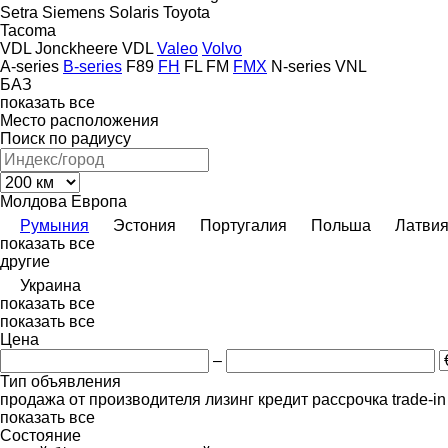
Setra
Siemens
Solaris
Toyota
Tacoma
VDL Jonckheere
VDL
Valeo
Volvo
A-series
B-series
F89
FH
FL
FM
FMX
N-series
VNL
БАЗ
показать все
Место расположения
Поиск по радиусу
Молдова
Европа
Румыния
Эстония
Португалия
Польша
Латви
показать все
другие
Украина
показать все
показать все
Цена
–
Тип объявления
продажа
от производителя
лизинг
кредит
рассрочка
trade-i
показать все
Состояние