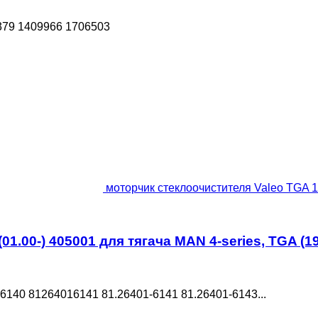
379 1409966 1706503
моторчик стеклоочистителя Valeo TGA 18
1.00-) 405001 для тягача MAN 4-series, TGA (1
6140 81264016141 81.26401-6141 81.26401-6143...