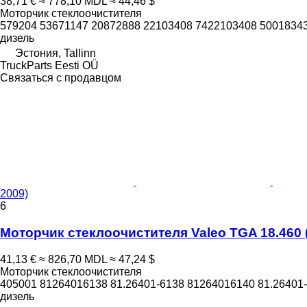
38,71 €
≈ 778,10 MDL
≈ 44,46 $
Моторчик стеклоочистителя
579204 53671147 20872888 22103408 7422103408 5001834
дизель
Эстония, Tallinn
TruckParts Eesti OÜ
Связаться с продавцом
2009)
6
Моторчик стеклоочистителя Valeo TGA 18.460 (0
41,13 €
≈ 826,70 MDL
≈ 47,24 $
Моторчик стеклоочистителя
405001 81264016138 81.26401-6138 81264016140 81.26401-
дизель