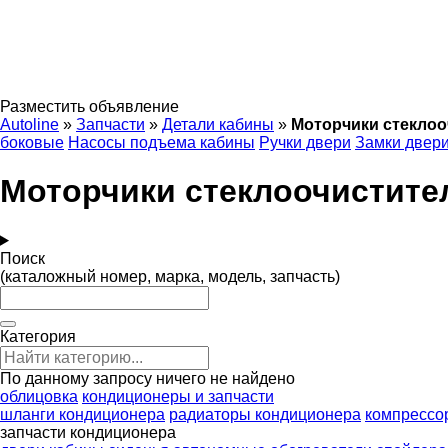
Разместить объявление
Autoline
»
Запчасти
»
Детали кабины
»
Моторчики стеклоо
боковые
Насосы подъема кабины
Ручки двери
Замки двер
Моторчики стеклоочистите
Поиск
(каталожный номер, марка, модель, запчасть)
Категория
По данному запросу ничего не найдено
облицовка
кондиционеры и запчасти
шланги кондиционера
радиаторы кондиционера
компрессо
запчасти кондиционера