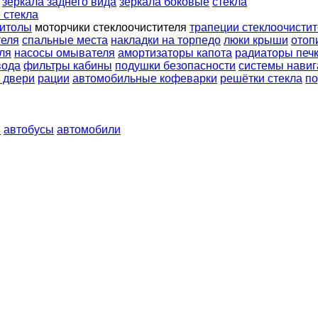
зеркала заднего вида
зеркала боковые
стекла
 стекла
нитолы
моторчики стеклоочистителя
трапеции стеклоочисти
теля
спальные места
накладки на торпедо
люки крыши
отоп
ля
насосы омывателя
амортизаторы капота
радиаторы печ
вода
фильтры кабины
подушки безопасности
системы навиг
 двери
рации
автомобильные кофеварки
решётки стекла
по
ы
автобусы
автомобили