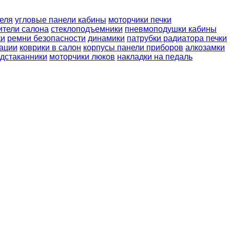
теля
угловые панели кабины
моторчики печки
ители салона
стеклоподъемники
пневмоподушки кабины
ки
ремни безопасности
динамики
патрубки радиатора печки
ации
коврики в салон
корпусы панели приборов
алкозамки
дстаканники
моторчики люков
накладки на педаль