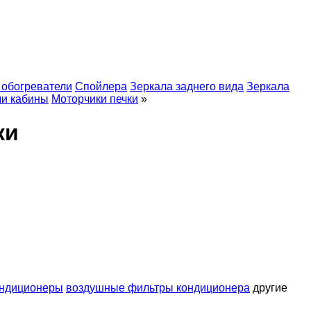
обогреватели
Спойлера
Зеркала заднего вида
Зеркала
ли кабины
Моторчики печки
»
ки
ондиционеры
воздушные фильтры кондиционера
другие