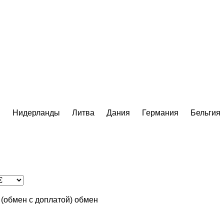
я
Нидерланды
Литва
Дания
Германия
Бельгия
n (обмен с доплатой)
обмен