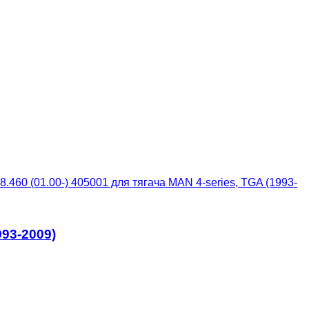
.460 (01.00-) 405001 для тягача MAN 4-series, TGA (1993-
993-2009)