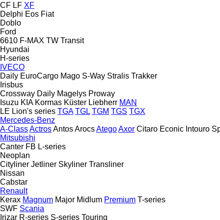
CF
LF
XF
Delphi
Eos
Fiat
Doblo
Ford
6610
F-MAX
TW
Transit
Hyundai
H-series
IVECO
Daily
EuroCargo
Mago
S-Way
Stralis
Trakker
Irisbus
Crossway
Daily
Magelys
Proway
Isuzu
KIA
Kormas
Küster
Liebherr
MAN
LE
Lion's series
TGA
TGL
TGM
TGS
TGX
Mercedes-Benz
A-Class
Actros
Antos
Arocs
Atego
Axor
Citaro
Econic
Intouro
Sp
Mitsubishi
Canter
FB
L-series
Neoplan
Cityliner
Jetliner
Skyliner
Transliner
Nissan
Cabstar
Renault
Kerax
Magnum
Major
Midlum
Premium
T-series
SWF
Scania
Irizar
R-series
S-series
Touring