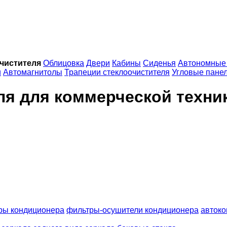
чистителя
Облицовка
Двери
Кабины
Сиденья
Автономные 
и
Автомагнитолы
Трапеции стеклоочистителя
Угловые пане
ля для коммерческой техни
ры кондиционера
фильтры-осушители кондиционера
авток