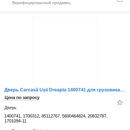
Дверь Carcasă Ușii Dreapta 1400741 для грузовика Volvo – Piese Auto 1400741, 1700312, 85112767, 5600464824, 20832787, 1701094
Цена по запросу
Дверь
1400741, 1700312, 85112767, 5600464824, 20832787,
1701094-11