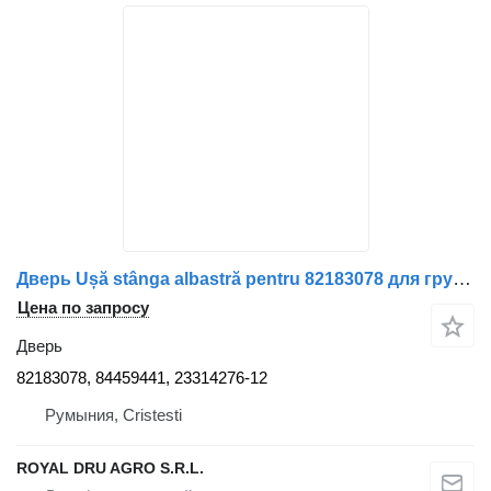
Дверь Ușă stânga albastră pentru 82183078 для грузовика Volvo
Цена по запросу
Дверь
82183078, 84459441, 23314276-12
Румыния, Cristesti
ROYAL DRU AGRO S.R.L.