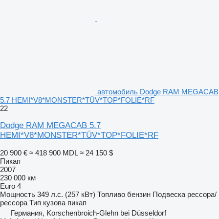
автомобиль Dodge RAM MEGACAB
5.7 HEMI*V8*MONSTER*TÜV*TOP*FOLIE*RF
22
Dodge RAM MEGACAB 5.7
HEMI*V8*MONSTER*TÜV*TOP*FOLIE*RF
20 900 €
≈ 418 900 MDL
≈ 24 150 $
Пикап
2007
230 000 км
Euro 4
Мощность
349 л.с. (257 кВт)
Топливо
бензин
Подвеска
рессора/
рессора
Тип кузова
пикап
Германия, Korschenbroich-Glehn bei Düsseldorf