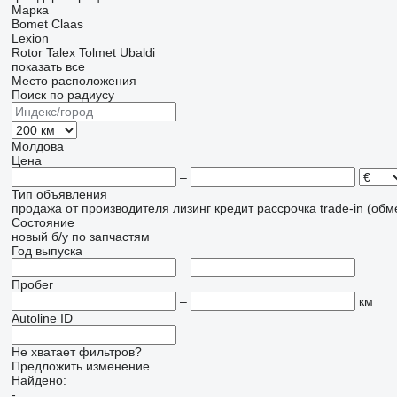
Марка
Bomet
Claas
Lexion
Rotor
Talex
Tolmet
Ubaldi
показать все
Место расположения
Поиск по радиусу
Молдова
Цена
–
Тип объявления
продажа
от производителя
лизинг
кредит
рассрочка
trade-in (об
Состояние
новый
б/у
по запчастям
Год выпуска
–
Пробег
–
км
Autoline ID
Не хватает фильтров?
Предложить изменение
Найдено:
-