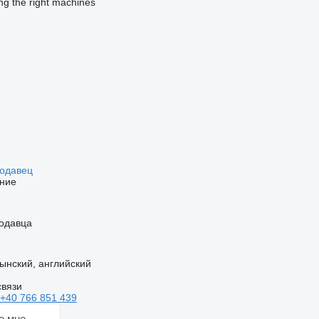
ing the right machines
родавец
ние
одавца
ынский, английский
связи
+40 766 851 439
е мне