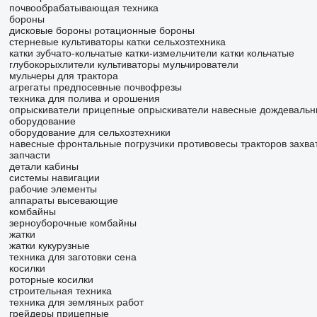
почвообрабатывающая техника
бороны
дисковые бороны
ротационные бороны
стерневые культиваторы
катки сельхозтехника
катки зубчато-кольчатые
катки-измельчители
катки кольчатые
глубокорыхлители
культиваторы
мульчирователи
мульчеры для трактора
агрегаты предпосевные
почвофрезы
техника для полива и орошения
опрыскиватели прицепные
опрыскиватели навесные
дождеваль
оборудование
оборудование для сельхозтехники
навесные фронтальные погрузчики
противовесы тракторов
захва
запчасти
детали кабины
системы навигации
рабочие элементы
аппараты высевающие
комбайны
зерноуборочные комбайны
жатки
жатки кукурузные
техника для заготовки сена
косилки
роторные косилки
строительная техника
техника для земляных работ
грейдеры прицепные