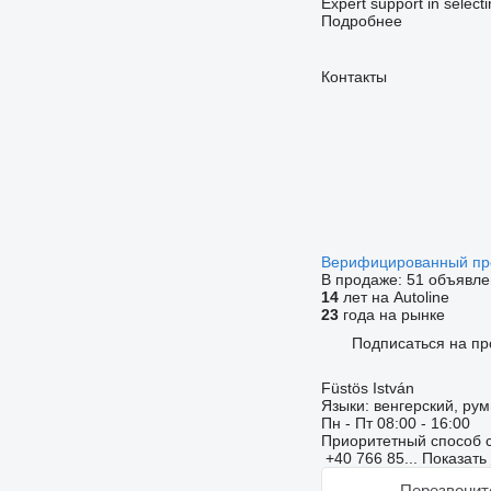
Expert support in select
Подробнее
Контакты
Верифицированный п
В продаже:
51 объявле
14
лет на Autoline
23
года на рынке
Подписаться на пр
Füstös István
Языки:
венгерский, рум
Пн - Пт
08:00 - 16:00
Приоритетный способ 
+40 766 85...
Показать
Перезвонит