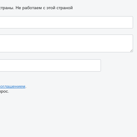
страны.
Не работаем с этой страной
соглашением
.
прос.