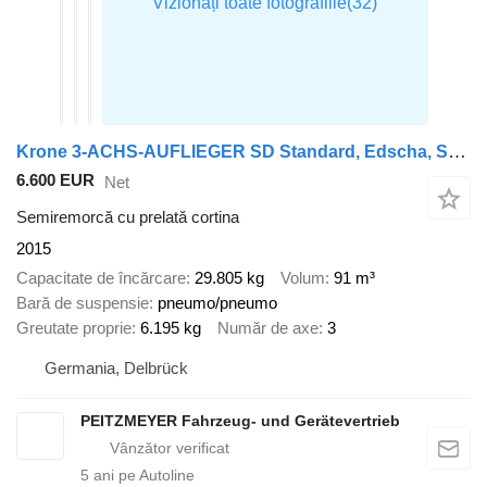
Krone 3-ACHS-AUFLIEGER SD Standard, Edscha, Schiebeplane
6.600 EUR
Net
Semiremorcă cu prelată cortina
2015
Capacitate de încărcare
29.805 kg
Volum
91 m³
Bară de suspensie
pneumo/pneumo
Greutate proprie
6.195 kg
Număr de axe
3
Germania, Delbrück
PEITZMEYER Fahrzeug- und Gerätevertrieb
5
ani pe Autoline