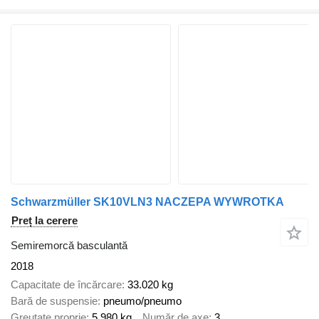
Schwarzmüller SK10VLN3 NACZEPA WYWROTKA
Preț la cerere
Semiremorcă basculantă
2018
Capacitate de încărcare
33.020 kg
Bară de suspensie
pneumo/pneumo
Greutate proprie
5.980 kg
Număr de axe
3