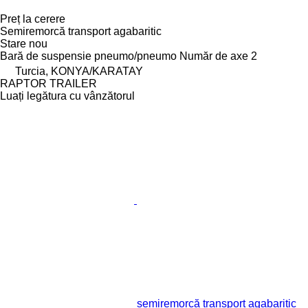
Preț la cerere
Semiremorcă transport agabaritic
Stare
nou
Bară de suspensie
pneumo/pneumo
Număr de axe
2
Turcia, KONYA/KARATAY
RAPTOR TRAILER
Luați legătura cu vânzătorul
semiremorcă transport agabaritic