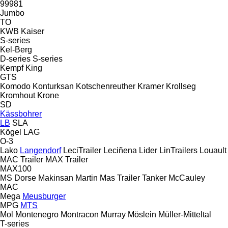
99981
Jumbo
TO
KWB
Kaiser
S-series
Kel-Berg
D-series
S-series
Kempf
King
GTS
Komodo
Konturksan
Kotschenreuther
Kramer
Krollseg
Kromhout
Krone
SD
Kässbohrer
LB
SLA
Kögel
LAG
O-3
Lako
Langendorf
LeciTrailer
Leciñena
Lider
LinTrailers
Louault
MAC Trailer
MAX Trailer
MAX100
MS Dorse
Makinsan
Martin
Mas Trailer Tanker
McCauley
MAC
Mega
Meusburger
MPG
MTS
Mol
Montenegro
Montracon
Murray
Möslein
Müller-Mitteltal
T-series