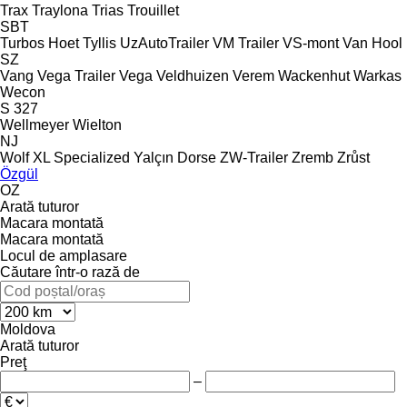
Trax
Traylona
Trias
Trouillet
SBT
Turbos Hoet
Tyllis
UzAutoTrailer
VM Trailer
VS-mont
Van Hool
SZ
Vang
Vega Trailer
Vega
Veldhuizen
Verem
Wackenhut
Warkas
Wecon
S 327
Wellmeyer
Wielton
NJ
Wolf
XL Specialized
Yalçın Dorse
ZW-Trailer
Zremb
Zrůst
Özgül
OZ
Arată tuturor
Macara montată
Macara montată
Locul de amplasare
Căutare într-o rază de
Moldova
Arată tuturor
Preţ
–