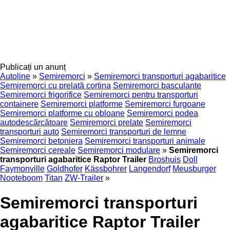
Publicați un anunț
Autoline
»
Semiremorci
»
Semiremorci transporturi agabaritice
Semiremorci cu prelată cortina
Semiremorci basculante
Semiremorci frigorifice
Semiremorci pentru transporturi
containere
Semiremorci platforme
Semiremorci furgoane
Semiremorci platforme cu obloane
Semiremorci podea
autodescărcătoare
Semiremorci prelate
Semiremorci
transporturi auto
Semiremorci transporturi de lemne
Semiremorci betoniera
Semiremorci transporturi animale
Semiremorci cereale
Semiremorci modulare
»
Semiremorci
transporturi agabaritice Raptor Trailer
Broshuis
Doll
Faymonville
Goldhofer
Kässbohrer
Langendorf
Meusburger
Nooteboom
Titan
ZW-Trailer
»
Semiremorci transporturi
agabaritice Raptor Trailer