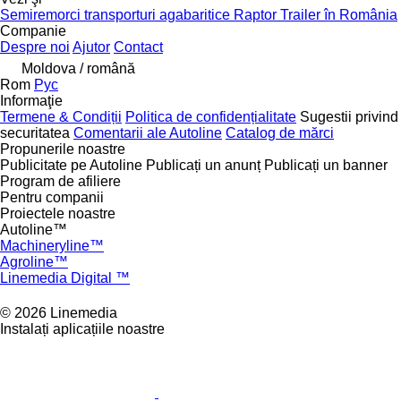
Semiremorci transporturi agabaritice Raptor Trailer în România
Companie
Despre noi
Ajutor
Contact
Moldova / română
Rom
Рус
Informaţie
Termene & Condiții
Politica de confidențialitate
Sugestii privind
securitatea
Comentarii ale Autoline
Catalog de mărcі
Propunerile noastre
Publicitate pe Autoline
Publicați un anunț
Publicați un banner
Program de afiliere
Pentru companii
Proiectele noastre
Autoline™
Machineryline™
Agroline™
Linemedia Digital ™
© 2026 Linemedia
Instalați aplicațiile noastre