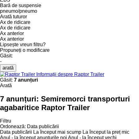
Bară de suspensie
pneumo/pneumo
Arată tuturor
Ax de ridicare
Ax de ridicare
Ax anterior
Ax anterior
Lipsește vreun filtru?
Propuneți o modificare
Găsit:
-
arată
Informații despre Raptor Trailer
Găsit:
7 anunțuri
Arată
7 anunțuri:
Semiremorci transporturi
agabaritice Raptor Trailer
Filtru
Ordonează
:
Data publicării
Data publicării
La început mai scump
La început la preț mic
Anul - la început anunțurile noi
Anul - la început vechi