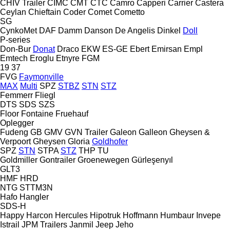
CHIV Trailer
CIMC
CMT
CTC
Camro
Capperi
Carrier
Castera
Ceylan
Chieftain
Coder
Comet
Cometto
SG
CynkoMet
DAF
Damm
Danson
De Angelis
Dinkel
Doll
P-series
Don-Bur
Donat
Draco
EKW
ES-GE
Ebert
Emirsan
Empl
Emtech
Eroglu
Etnyre
FGM
19
37
FVG
Faymonville
MAX
Multi
SPZ
STBZ
STN
STZ
Femmerr
Fliegl
DTS
SDS
SZS
Floor
Fontaine
Fruehauf
Oplegger
Fudeng
GB
GMV
GVN Trailer
Galeon
Galleon
Gheysen &
Verpoort
Gheysen
Gloria
Goldhofer
SPZ
STN
STPA
STZ
THP
TU
Goldmiller
Gontrailer
Groenewegen
Gürleşenyıl
GLT3
HMF
HRD
NTG
STTM3N
Hafo
Hangler
SDS-H
Happy
Harcon
Hercules
Hipotruk
Hoffmann
Humbaur
Invepe
Istrail
JPM Trailers
Janmil
Jeep
Jeho