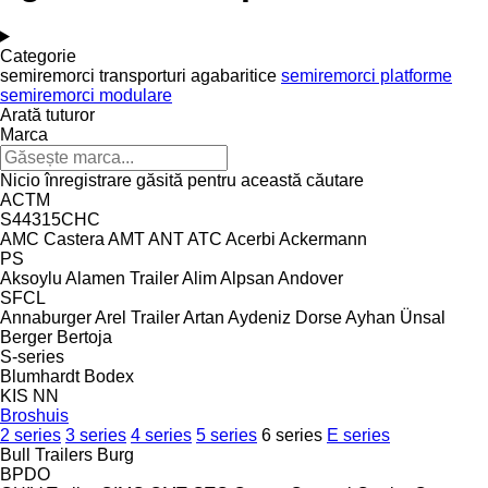
Categorie
semiremorci transporturi agabaritice
semiremorci platforme
semiremorci modulare
Arată tuturor
Marca
Nicio înregistrare găsită pentru această căutare
ACTM
S44315CHC
AMC Castera
AMT
ANT
ATC
Acerbi
Ackermann
PS
Aksoylu
Alamen Trailer
Alim
Alpsan
Andover
SFCL
Annaburger
Arel Trailer
Artan
Aydeniz Dorse
Ayhan Ünsal
Berger
Bertoja
S-series
Blumhardt
Bodex
KIS
NN
Broshuis
2 series
3 series
4 series
5 series
6 series
E series
Bull Trailers
Burg
BPDO