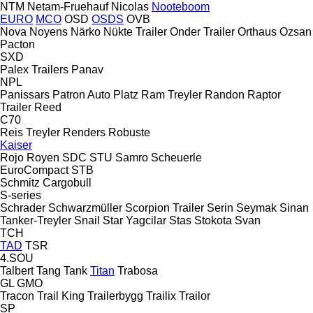
NTM
Netam-Fruehauf
Nicolas
Nooteboom
EURO
MCO
OSD
OSDS
OVB
Nova
Noyens
Närko
Nükte Trailer
Onder Trailer
Orthaus
Ozsan
Pacton
SXD
Palex Trailers
Panav
NPL
Panissars
Patron Auto
Platz
Ram Treyler
Randon
Raptor
Trailer
Reed
C70
Reis Treyler
Renders
Robuste
Kaiser
Rojo
Royen
SDC
STU
Samro
Scheuerle
EuroCompact
STB
Schmitz Cargobull
S-series
Schrader
Schwarzmüller
Scorpion Trailer
Serin
Seymak
Sinan
Tanker-Treyler
Snail
Star Yagcilar
Stas
Stokota
Svan
TCH
TAD
TSR
4.SOU
Talbert
Tang
Tank
Titan
Trabosa
GL
GMO
Tracon
Trail King
Trailerbygg
Trailix
Trailor
SP