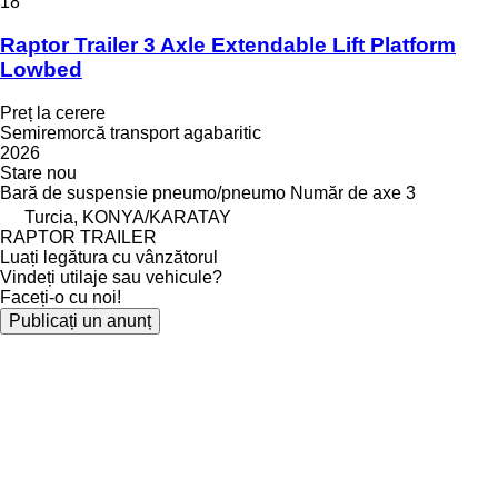
18
Raptor Trailer 3 Axle Extendable Lift Platform
Lowbed
Preț la cerere
Semiremorcă transport agabaritic
2026
Stare
nou
Bară de suspensie
pneumo/pneumo
Număr de axe
3
Turcia, KONYA/KARATAY
RAPTOR TRAILER
Luați legătura cu vânzătorul
Vindeți utilaje sau vehicule?
Faceți-o cu noi!
Publicați un anunț