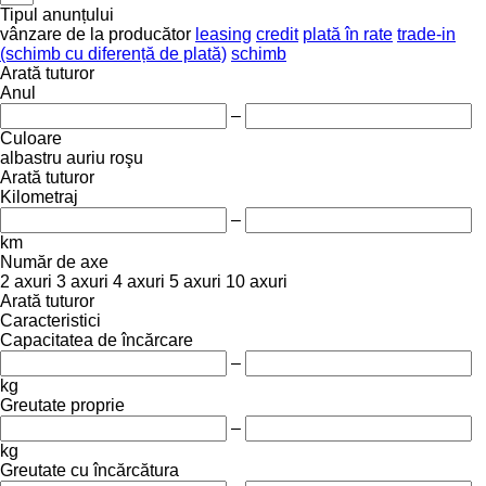
Tipul anunțului
vânzare
de la producător
leasing
credit
plată în rate
trade-in
(schimb cu diferență de plată)
schimb
Arată tuturor
Anul
–
Culoare
albastru
auriu
roşu
Arată tuturor
Kilometraj
–
km
Număr de axe
2 axuri
3 axuri
4 axuri
5 axuri
10 axuri
Arată tuturor
Caracteristici
Capacitatea de încărcare
–
kg
Greutate proprie
–
kg
Greutate cu încărcătura