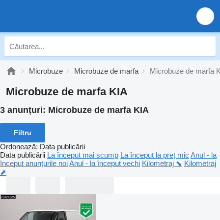
Microbuze
Microbuze de marfa
Microbuze de marfa 
Microbuze de marfa KIA
3 anunțuri:
Microbuze de marfa KIA
Filtru
Ordonează
:
Data publicării
Data publicării
La început mai scump
La început la preț mic
Anul - la
început anunțurile noi
Anul - la început vechi
Kilometraj ⬊
Kilometraj
⬈