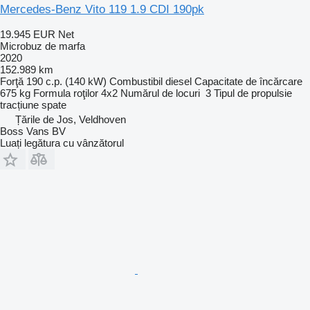
Mercedes-Benz Vito 119 1.9 CDI 190pk
19.945 EUR
Net
Microbuz de marfa
2020
152.989 km
Forţă
190 c.p. (140 kW)
Combustibil
diesel
Capacitate de încărcare
675 kg
Formula roţilor
4x2
Numărul de locuri
3
Tipul de propulsie
tracțiune spate
Țările de Jos, Veldhoven
Boss Vans BV
Luați legătura cu vânzătorul