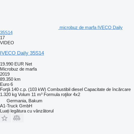
microbuz de marfa IVECO Daily
35S14
17
VIDEO
IVECO Daily 35S14
19.990 EUR
Net
Microbuz de marfa
2019
89.350 km
Euro 6
Forţă
140 c.p. (103 kW)
Combustibil
diesel
Capacitate de încărcare
1.320 kg
Volum
11 m³
Formula roţilor
4x2
Germania, Bakum
A1-Truck GmbH
Luați legătura cu vânzătorul