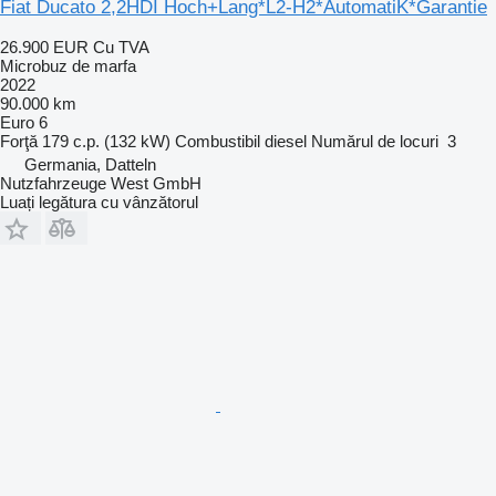
Fiat Ducato 2,2HDI Hoch+Lang*L2-H2*AutomatiK*Garantie
26.900 EUR
Cu TVA
Microbuz de marfa
2022
90.000 km
Euro 6
Forţă
179 c.p. (132 kW)
Combustibil
diesel
Numărul de locuri
3
Germania, Datteln
Nutzfahrzeuge West GmbH
Luați legătura cu vânzătorul