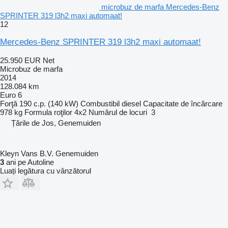
microbuz de marfa Mercedes-Benz
SPRINTER 319 l3h2 maxi automaat!
12
Mercedes-Benz SPRINTER 319 l3h2 maxi automaat!
25.950 EUR
Net
Microbuz de marfa
2014
128.084 km
Euro 6
Forţă
190 c.p. (140 kW)
Combustibil
diesel
Capacitate de încărcare
978 kg
Formula roţilor
4x2
Numărul de locuri
3
Țările de Jos, Genemuiden
Kleyn Vans B.V. Genemuiden
3
ani pe Autoline
Luați legătura cu vânzătorul