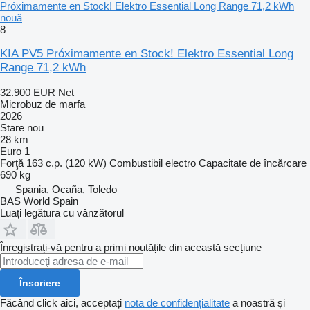
Próximamente en Stock! Elektro Essential Long Range 71,2 kWh
nouă
8
KIA PV5 Próximamente en Stock! Elektro Essential Long
Range 71,2 kWh
32.900 EUR
Net
Microbuz de marfa
2026
Stare
nou
28 km
Euro 1
Forţă
163 c.p. (120 kW)
Combustibil
electro
Capacitate de încărcare
690 kg
Spania, Ocaña, Toledo
BAS World Spain
Luați legătura cu vânzătorul
Înregistrați-vă pentru a primi noutățile din această secțiune
Înscriere
Făcând click aici, acceptați
nota de confidențialitate
a noastră și