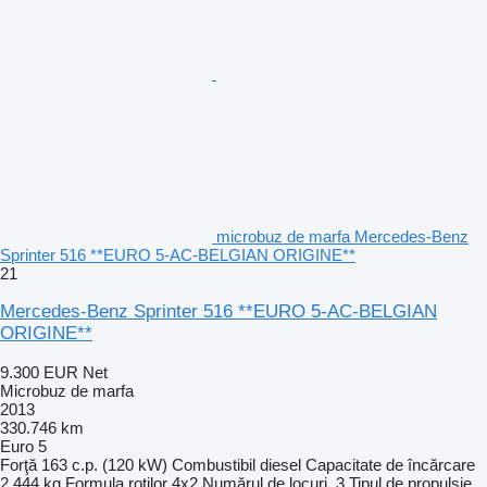
microbuz de marfa Mercedes-Benz
Sprinter 516 **EURO 5-AC-BELGIAN ORIGINE**
21
Mercedes-Benz Sprinter 516 **EURO 5-AC-BELGIAN
ORIGINE**
9.300 EUR
Net
Microbuz de marfa
2013
330.746 km
Euro 5
Forţă
163 c.p. (120 kW)
Combustibil
diesel
Capacitate de încărcare
2.444 kg
Formula roţilor
4x2
Numărul de locuri
3
Tipul de propulsie